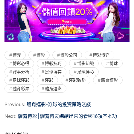
博弈
博彩
博彩公司
博彩博弈
博彩心得
博彩技巧
博彩知識
博球
賽事分析
足球博弈
足球博彩
足球運彩
運彩
運彩致勝
體育博彩
體育彩票
體育運彩
Previous:
體育運彩-滾球的投資策略淺談
Next:
體育博彩│體育博友總結出來的看盤16項基本功