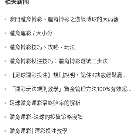
相关新闻
澳門體育博彩、體育博彩之淺談博球的大局觀
體育運彩 / 大小分
體育博彩技巧、攻略、玩法
體育博彩投注技巧：體育博彩選號三步法
【足球運彩投注】規則說明，記住4訣竅輕鬆贏錢很可以！
「運彩玩法規則教學」資金管理方法100%有效超穩獲利法！
足球體育運彩最終賠率的解析
體育運彩-滾球的投資策略淺談
體育運彩│運彩投注教學