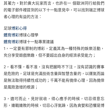
其著力。對於廣大玩家而言，也許在一 個歐洲同行給我們
的電子郵件裡提到的以下十一點意見中，可以找到端正博球
者心理的有益的方法：
足球
博彩心得
體育博彩
博球心理學
體育博彩
博球十一點專業建議
1，一定要有節制的博彩，定義其為一種特殊的娛樂活動，
充分享受遊戲樂趣，但不要超出自身的經濟承受能力；
2，看不懂，看不准，沒有把握時不下注，沒有認識的賽事
是危險的，足球是充滿技術含量與智慧含量的，以運氣而論
是無法取得持續性成功的；千萬不能有僥倖心理，因為僥倖
是風險激增的根源；
3，適可而止，見好就收，得心應手的時候，切忌得意忘
形，連戰連敗的時候，切忌心浮氣躁，因為貪婪和恐懼是博