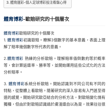
體育運彩-個人足球博彩投注看盤心得
體育博彩
-歐賠研究的十個層次
體育博彩
歐賠研究的十個層次
1. 
體育博彩
初識歐賠。瞭解3個數字的基本意義，表面上理
解了賠率幾個數字所代表的意義。
2.
體育博彩
 熟練的分析歐賠。理解賠率值倒數約等於概率
等，會計算返還率、勝率等，並開始運用這些公式化的方法
分析賠率。
3. 
體育博彩
系統分析歐賠。開始認識到不同公司有不同的
特點，從整體上看歐賠。隨著研究的深入容易有入門甚至得
道的感覺。開始研究歐亞結合的分析方法，對歐賠變化情有
獨種，但由於對歐賠認識過於膚淺還自以為是，效果往往很