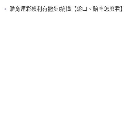
體育運彩獲利有撇步!搞懂【盤口、賠率怎麼看】