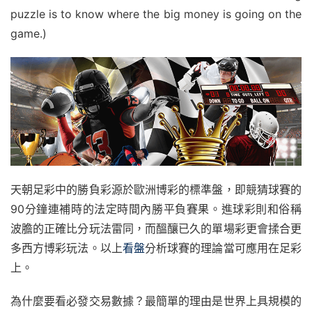
puzzle is to know where the big money is going on the 
game.)
天朝足彩中的勝負彩源於歐洲博彩的標準盤，即競猜球賽的
90分鐘連補時的法定時間內勝平負賽果。進球彩則和俗稱
波膽的正確比分玩法雷同，而醞釀已久的單場彩更會揉合更
多西方博彩玩法。以上
看盤
分析球賽的理論當可應用在足彩
上。
為什麼要看必發交易數據？最簡單的理由是世界上具規模的