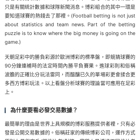
只是有關統計數據和球隊新聞消息。博彩組合的其中一環是
要知道球賽的熱錢去了那裡。(Football betting is not just 
about statistics and team news. Part of the betting 
puzzle is to know where the big money is going on the 
game.)
天朝足彩中的勝負彩源於歐洲博彩的標準盤，即競猜球賽的
90分鐘連補時的法定時間內勝平負賽果。進球彩則和俗稱
波膽的正確比分玩法雷同，而醞釀已久的單場彩更會揉合更
多西方博彩玩法。以上看盤分析球賽的理論當可應用在足彩
上。
為什麼要看必發交易數據？
最簡單的理由是世界上具規模的博彩服務提供者裡，只有必
發是公開交易數據的。俗稱莊家的傳統博彩公司，運作方式