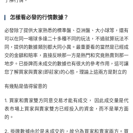
怎樣看必發的行情數據？
必發除了提供大家熟悉的標準盤、亞洲盤、大小球等，還有
可以在同一場球多達二十多種不同的玩法，不過就算玩法不
同，提供的數據類別都大同小異。最重要看的當然是已經成
交的金額和賠率，直接反映那一方是熱門和究竟熱賣到那一
地步。已掛牌而未成交的數據也有很大的參考作用，這可讓
您了解買家與賣家(即莊家)的心態，理論上這兩方是對立的
有幾點是值得留意的
1. 買家和賣家雙方同意交易才能有成交， 因此成交量是代
表市場上買家與賣家雙方已經投入的資金，而不是單方面
的。
2. 掛牌數據由於是未成交的，故分為買家和賣家兩方。買