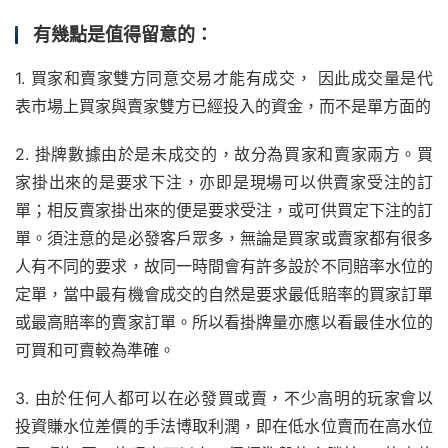
有幾點是值得留意的：
1. 買家和賣家雙方同意交易才能有成交， 因此成交量是代
表市場上買家與賣家雙方已經投入的資金，而不是單方面的
2. 掛牌數據由於是未成交的，故分為買家和賣家兩方。買
家掛出來的是要求下注，亦即是現場可以供賣家受注的訂
單；相反賣家掛出來的便是要求受注，或可供買定下注的訂
單。須注意的是必發客戶眾多，無論是買家或賣家都有很多
人有不同的要求，故同一時間會有許多設於不同賠率水位的
定單，當中最有機會成交的自然是要求最低賠率的買家訂單
或最高賠率的賣家訂單。所以看掛牌量亦應以看最佳水位的
可買和可賣較為準確。
3. 由於任何人都可以在必發買或賣，不少高明的玩家會以
投資賺水位差價的手法博取利潤，即在低水位賣而在高水位