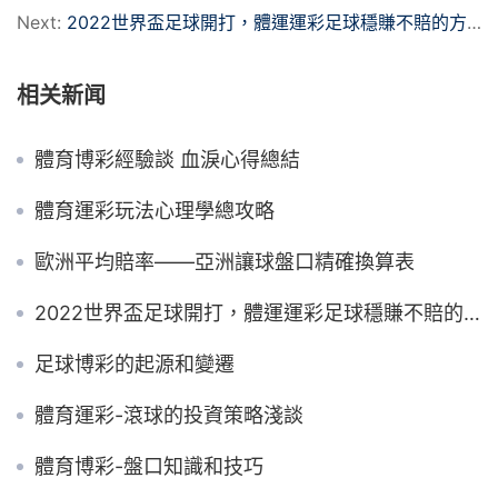
Next:
2022世界盃足球開打，體運運彩足球穩賺不賠的方法
相关新闻
體育博彩經驗談 血淚心得總結
體育運彩玩法心理學總攻略
歐洲平均賠率——亞洲讓球盤口精確換算表
2022世界盃足球開打，體運運彩足球穩賺不賠的方法
足球博彩的起源和變遷
體育運彩-滾球的投資策略淺談
體育博彩-盤口知識和技巧