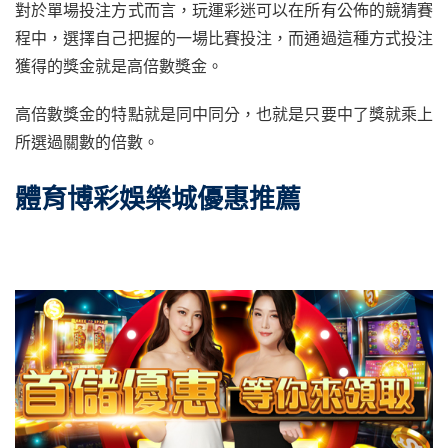
對於單場投注方式而言，玩運彩迷可以在所有公佈的競猜賽
程中，選擇自己把握的一場比賽投注，而通過這種方式投注
獲得的獎金就是高倍數獎金。
高倍數獎金的特點就是同中同分，也就是只要中了獎就乘上
所選過關數的倍數。
體育博彩娛樂城優惠推薦