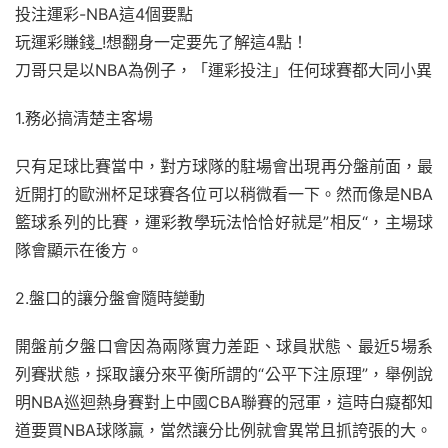
投注運彩-NBA這4個要點
玩運彩賺錢_!想翻身一定要先了解這4點！
刀哥只是以NBA為例子，「運彩投注」任何球賽都大同小異
1.務必搞清楚主客場
只有足球比賽當中，對方球隊的駐場會出現再分盤前面，最
近開打的歐洲杯足球賽各位可以稍微看一下。然而像是NBA
籃球系列的比賽，運彩教學玩法恰恰好就是”相反“，主場球
隊會顯示在後方。
2.盤口的讓分盤會隨時變動
開盤前夕盤口會因為兩隊實力差距、球員狀態、最近5場系
列賽狀態，採取讓分來平衡所謂的“公平下注原理”，舉例說
明NBA巡迴熱身賽對上中國CBA聯賽的冠軍，這時白癡都知
道要買NBA球隊贏，當然讓分比例就會異常且抓誇張的大。