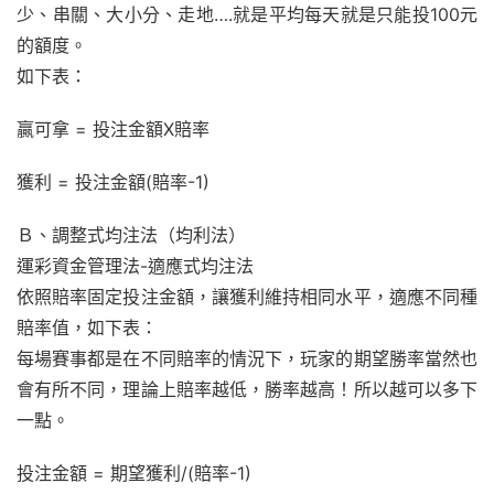
少、串關、大小分、走地….就是平均每天就是只能投100元
的額度。
如下表：
贏可拿 = 投注金額X賠率
獲利 = 投注金額(賠率-1)
Ｂ、調整式均注法（均利法）
運彩資金管理法-適應式均注法
依照賠率固定投注金額，讓獲利維持相同水平，適應不同種
賠率值，如下表：
每場賽事都是在不同賠率的情況下，玩家的期望勝率當然也
會有所不同，理論上賠率越低，勝率越高！所以越可以多下
一點。
投注金額 = 期望獲利/(賠率-1)