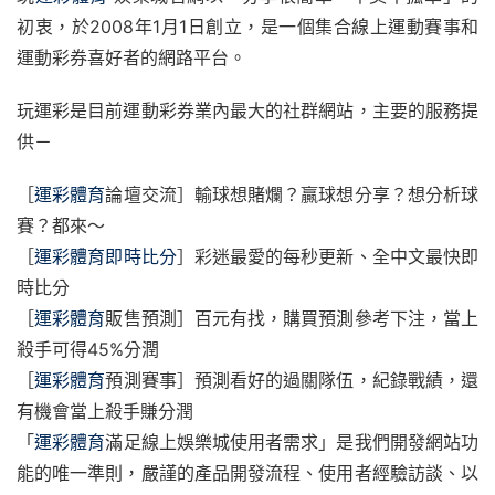
初衷，於2008年1月1日創立，是一個集合線上運動賽事和
運動彩券喜好者的網路平台。
玩運彩是目前運動彩券業內最大的社群網站，主要的服務提
供－
［
運彩體育
論壇交流］輸球想賭爛？贏球想分享？想分析球
賽？都來～
［
運彩體育
即時比分
］彩迷最愛的每秒更新、全中文最快即
時比分
［
運彩體育
販售預測］百元有找，購買預測參考下注，當上
殺手可得45%分潤
［
運彩體育
預測賽事］預測看好的過關隊伍，紀錄戰績，還
有機會當上殺手賺分潤
「
運彩體育
滿足線上娛樂城使用者需求」是我們開發網站功
能的唯一準則，嚴謹的產品開發流程、使用者經驗訪談、以