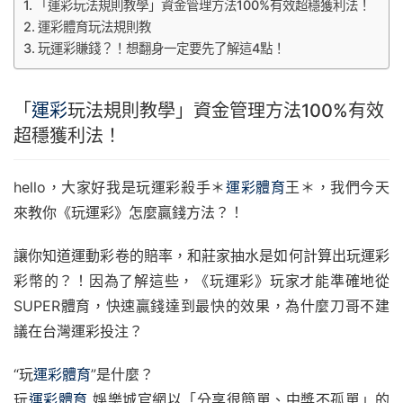
「運彩玩法規則教學」資金管理方法100%有效超穩獲利法！
運彩體育玩法規則教
玩運彩賺錢？！想翻身一定要先了解這4點！
「
運彩
玩法規則教學」資金管理方法100%有效
超穩獲利法！
hello，大家好我是玩運彩殺手＊
運彩體育
王＊，我們今天
來教你《玩運彩》怎麼贏錢方法？！
讓你知道運動彩卷的賠率，和莊家抽水是如何計算出玩運彩
彩幣的？！因為了解這些，《玩運彩》玩家才能準確地從
SUPER體育，快速贏錢達到最快的效果，為什麼刀哥不建
議在台灣運彩投注？
“玩
運彩體育
”是什麼？
玩
運彩體育
 娛樂城官網以「分享很簡單、中獎不孤單」的