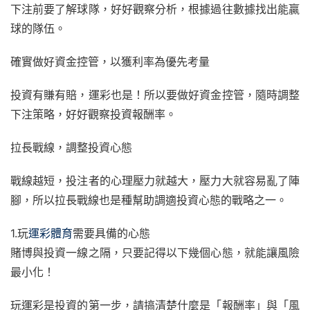
下注前要了解球隊，好好觀察分析，根據過往數據找出能贏
球的隊伍。
確實做好資金控管，以獲利率為優先考量
投資有賺有賠，運彩也是！所以要做好資金控管，隨時調整
下注策略，好好觀察投資報酬率。
拉長戰線，調整投資心態
戰線越短，投注者的心理壓力就越大，壓力大就容易亂了陣
腳，所以拉長戰線也是種幫助調適投資心態的戰略之一。
1.玩
運彩體育
需要具備的心態
賭博與投資一線之隔，只要記得以下幾個心態，就能讓風險
最小化！
玩運彩是投資的第一步，請搞清楚什麼是「報酬率」與「風