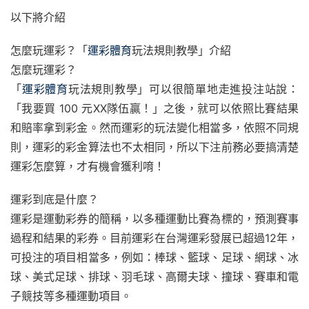
以下將介紹
怎麼玩運彩？「
運彩體育
玩法規則教學」介紹
怎麼玩運彩？
「
運彩體育
玩法規則教學」可以很簡單地走進投注站說：
「我要買 100 元XX隊伍贏！」之後，就可以依照比賽結果
和賠率拿到彩金。然而運彩的玩法變化相當多，依照不同規
則，運彩的彩金算法也不太相同，所以下注前務必要搞清楚
運彩怎麼算，才有機會獲利唷！
運彩到底是什麼？
運彩是運動彩券的簡稱，以多種運動比賽為標的，預測賽事
過程和結果的彩券。目前運彩在台灣運彩發展已超過12年，
可投注的項目相當多，例如：棒球、籃球、足球、網球、冰
球、美式足球、排球、羽毛球、高爾夫球、撞球、賽車和電
子競技等多種運動項目。