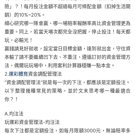
險」？！每月投注金額不超過每月可條配金額（扣掉生活開
銷）的10%~20%。
細心研究哪一隊會贏、哪一場賠率報酬率高比資金管理更為
重要。同上，若當天場次都完全沒把握，停止投注！每天都
玩，必輸光！
贏錢請見好就收，設定當日目標金額，達到就出金，守住資
本輸了請不要繼續凹下去、不重注，遵循訂好的資金管理方
法，偶爾玩玩場中，利用套利計算器穩賺一點本金。
2.
運彩體育
資金調配管理法
”資金調配管理法“就是每一次的下注，都應該是定額投注。
以下整理幾種常見的策略，並於文末思考哪一種最適合
你？！
A.均注法
玩運彩資金管理法-均注法
每次下注都是定額投注，如每月限額3000元，無論賠率多