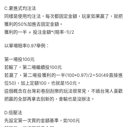
C.累進式均注法
同樣是使用均注法，每次都固定金額，玩家如果贏了，就把
獲利的50%加進去固定金額。
獲利的一半 = 投注金額*(賠率-1)/2
以單場賠率0.97舉例：
第一場投100元
若輸了，第二場繼續投100元
若贏了，第二場投獲利的一半(100*0.97)/2=50(49直接進
位50)，加上定額100，也就是150元。
這個概念在台灣彩卷刮刮樂的玩法很常見，不過台灣人喜歡
把贏的全部再拿去刮新的，會輸也是沒辦法。
D.倍壓法
先設定第一次買的金額基準，如100元