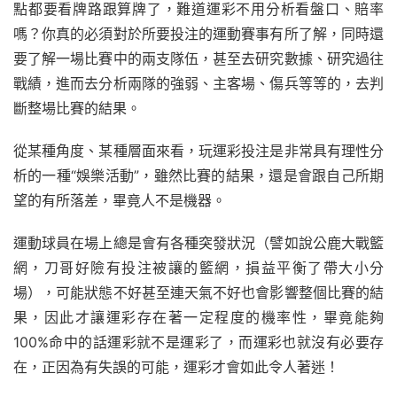
點都要看牌路跟算牌了，難道運彩不用分析看盤口、賠率
嗎？你真的必須對於所要投注的運動賽事有所了解，同時還
要了解一場比賽中的兩支隊伍，甚至去研究數據、研究過往
戰績，進而去分析兩隊的強弱、主客場、傷兵等等的，去判
斷整場比賽的結果。
從某種角度、某種層面來看，玩運彩投注是非常具有理性分
析的一種“娛樂活動”，雖然比賽的結果，還是會跟自己所期
望的有所落差，畢竟人不是機器。
運動球員在場上總是會有各種突發狀況（譬如說公鹿大戰籃
網，刀哥好險有投注被讓的籃網，損益平衡了帶大小分
場），可能狀態不好甚至連天氣不好也會影響整個比賽的結
果，因此才讓運彩存在著一定程度的機率性，畢竟能夠
100%命中的話運彩就不是運彩了，而運彩也就沒有必要存
在，正因為有失誤的可能，運彩才會如此令人著迷！