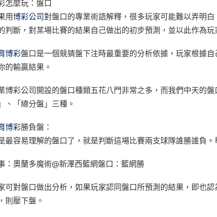
彩怎麼玩：盤口
果用
博彩公司
對盤口的專業術語解釋，很多玩家可能難以弄明白
的判斷，對某場比賽的結果自己做出的初步預測，並以此作為玩
育博彩
盤口是一個競猜盤下注時最重要的分析依據，玩家根據自
你的輸贏結果。
業博彩公司開設的盤口種類五花八門非常之多，而我們中天的盤
」、「總分盤」三種。
育博彩
勝負盤：
是最容易理解的盤口了，就是判斷這場比賽兩支球隊誰勝誰負。
事：奧蘭多魔術@新澤西籃網盤口：籃網勝
家可對盤口做出分析，如果玩家認同盤口所預測的結果，即也認
，則壓下盤。