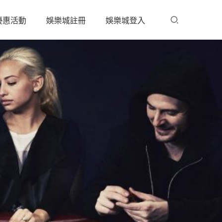
優惠活動
娛樂城註冊
娛樂城登入