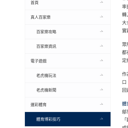
首頁
率
轉
真人百家樂
大
實
百家樂攻略
眾
百家樂資訊
都
定
電子遊戲
作
老虎機玩法
口
回
老虎機新聞
體
運彩體育
鄔
體育博彩技巧
「
成