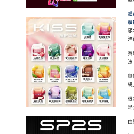
體
體
顧
進
賽
法
舉
網
很
是
由