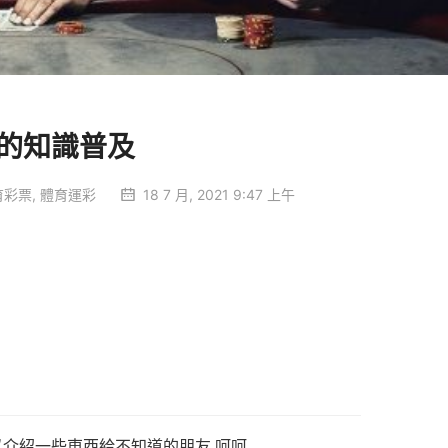
的知識普及
育彩票
,
體育運彩
18 7 月, 2021 9:47 上午
介紹一些東西給不知道的朋友,呵呵.