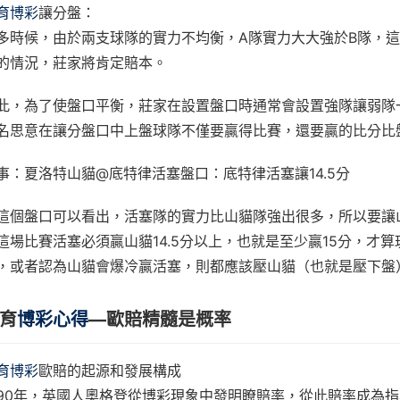
育博彩
讓分盤：
多時候，由於兩支球隊的實力不均衡，A隊實力大大強於B隊，
的情況，莊家將肯定賠本。
此，為了使盤口平衡，莊家在設置盤口時通常會設置強隊讓弱隊
名思意在讓分盤口中上盤球隊不僅要贏得比賽，還要贏的比分比
事：夏洛特山貓@底特律活塞盤口：底特律活塞讓14.5分
這個盤口可以看出，活塞隊的實力比山貓隊強出很多，所以要讓山
這場比賽活塞必須贏山貓14.5分以上，也就是至少贏15分，才
，或者認為山貓會爆冷贏活塞，則都應該壓山貓（也就是壓下盤
育
博彩心得
—歐賠精髓是概率
育博彩
歐賠的起源和發展構成
790年，英國人奧格登從博彩現象中發明瞭賠率，從此賠率成為