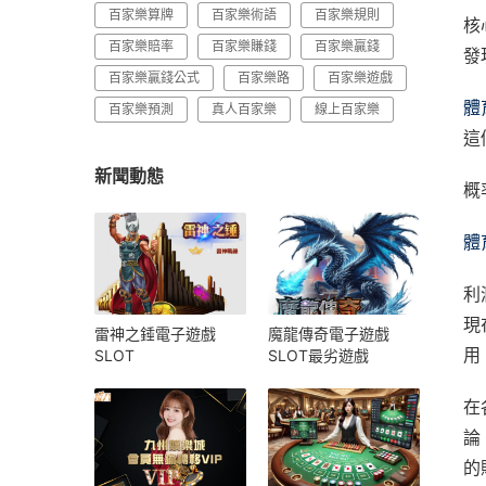
百家樂算牌
百家樂術語
百家樂規則
核
百家樂賠率
百家樂賺錢
百家樂贏錢
發
百家樂贏錢公式
百家樂路
百家樂遊戲
體
百家樂預測
真人百家樂
線上百家樂
這
新聞動態
概
體
利
現
雷神之錘電子遊戲
魔龍傳奇電子遊戲
用
SLOT
SLOT最劣遊戲
在
論
的