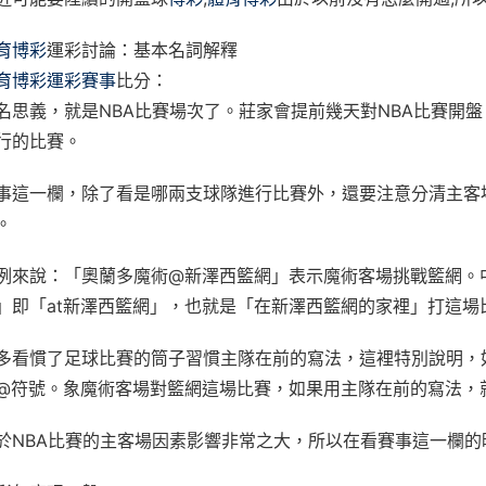
育博彩
運彩討論：基本名詞解釋
育博彩
運彩賽事
比分：
名思義，就是NBA比賽場次了。莊家會提前幾天對NBA比賽開
行的比賽。
事這一欄，除了看是哪兩支球隊進行比賽外，還要注意分清主客
。
例來說：「奧蘭多魔術@新澤西籃網」表示魔術客場挑戰籃網。中
」即「at新澤西籃網」，也就是「在新澤西籃網的家裡」打這場
多看慣了足球比賽的筒子習慣主隊在前的寫法，這裡特別說明，
@符號。象魔術客場對籃網這場比賽，如果用主隊在前的寫法，
於NBA比賽的主客場因素影響非常之大，所以在看賽事這一欄