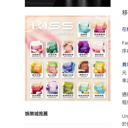
移
在
F
序
費
元
率
通
程
娛樂城推薦
U
於