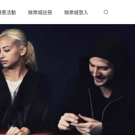
優惠活動
娛樂城註冊
娛樂城登入