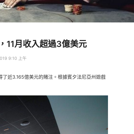
11月收入超過3億美元
2019 9:10 上午
得了近3.165億美元的賭注。根據賓夕法尼亞州遊戲