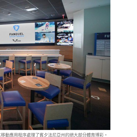
其移動應用程序處理了賓夕法尼亞州的絕大部分體育博彩。