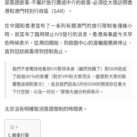
是簽證遊客-不屬於旅行團或中介的遊客-必須從大陸訪問香
港和澳門特別行政區（SAR）。
在中國和香港宣布了一系列有關澳門的旅行限制後僅幾小
時，就宣布了臨時禁止IVS發行的消息。香港海事處今天早
些時候表示，從周四開始，到遊戲中心的渡輪服務將停止，
直到冠狀病毒得到控制為止。
我們不會驚訝地看到IVS暫停本身（雖然持續了）對GGR造成
了超過30％的影響（對於VIP和大眾而言，儘管對大眾的影
響應該相對更大），並且我們認為2月份GGR的預測存在重大
下行空間，以及一月份。”摩根大通分析師表示。
北京沒有明確取消簽證限制的時間表。
嚴重打擊