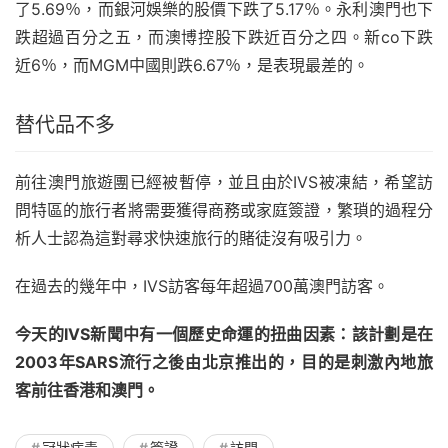
了5.69％，而銀河娛樂的股價下跌了5.17％。永利澳門也下
跌超過百分之五，而澳博控股下跌近百分之四。新co下跌
近6％，而MGM中國則跌6.67％，是表現最差的。
替代品不多
前往澳門旅遊團已經被暫停，並且由於IVS被凍結，希望訪
問特區的旅行者將需要獲得商務或家庭簽證，繁瑣的過程分
析人士認為這對尋求快速旅行的賭徒沒有吸引力。
在過去的幾年中，
IVS訪客
每年超過700萬澳門訪客。
今天的IVS新聞中有一個歷史命運的扭曲因素：該計劃是在
2003年SARS流行之後由北京推出的，目的是刺激內地旅
客前往香港和澳門。
冠狀病毒
簽證
訪問