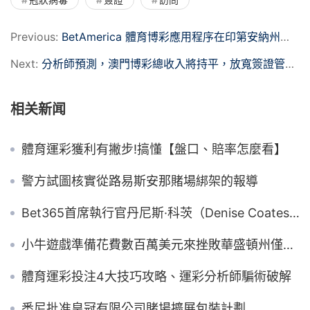
Previous:
BetAmerica 體育博彩應用程序在印第安納州上線
Next:
分析師預測，澳門博彩總收入將持平，放寬簽證管制可能成敗澳門
相关新闻
體育運彩獲利有撇步!搞懂【盤口、賠率怎麼看】
警方試圖核實從路易斯安那賭場綁架的報導
Bet365首席執行官丹尼斯·科茨（Denise Coates）在2019年支付了4.22億美元
小牛遊戲準備花費數百萬美元來挫敗華盛頓州僅部落一項的體育博彩法案
體育運彩投注4大技巧攻略、運彩分析師騙術破解
悉尼批准皇冠有限公司賭場擴展包裝計劃