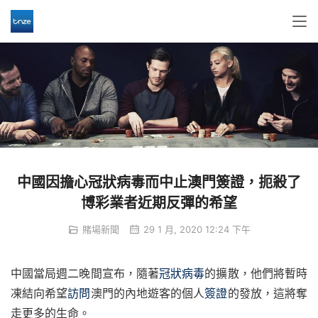
中國因擔心冠狀病毒而中止澳門簽證，扼殺了
博彩業者近期反彈的希望
賭場新聞
29 1 月, 2020 12:24 下午
中國當局週二晚間宣布，隨著
冠狀病毒
的擴散，他們將暫時
凍結向希望
訪問
澳門的內地遊客的個人
簽證
的發放，這將奪
走更多的生命。