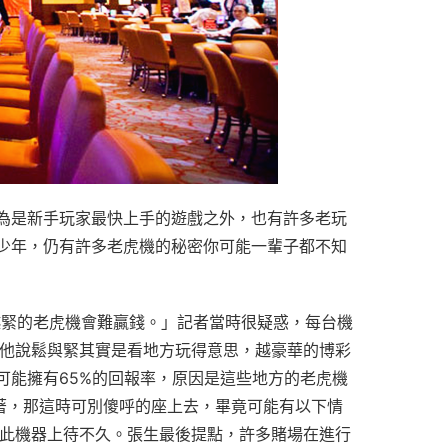
為是新手玩家最快上手的遊戲之外，也有許多老玩
少年，仍有許多老虎機的秘密你可能一輩子都不知
。越緊的老虎機會難贏錢。」記者當時很疑惑，每台機
，他說鬆與緊其實是看地方玩得意思，越豪華的博彩
可能擁有65%的回報率，原因是這些地方的老虎機
著，那這時可別傻呼的座上去，畢竟可能有以下情
在此機器上待不久。
張生最後提點，許多賭場在進行