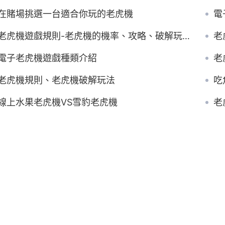
在賭場挑選一台適合你玩的老虎機
電
老虎機遊戲規則-老虎機的機率、攻略、破解玩法
老
電子老虎機遊戲種類介紹
老
老虎機規則、老虎機破解玩法
吃
線上水果老虎機VS雪豹老虎機
老