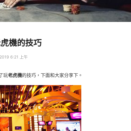
老虎機的技巧
 2019 6:21 上午
了玩
老虎機
的技巧，下面和大家分享下。