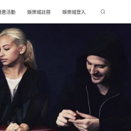
優惠活動
娛樂城註冊
娛樂城登入