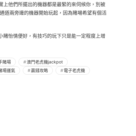
是實上他們所擺出的機器都是最緊的來伺候你，別被
通道兩旁邊的機器開始玩起，因為賭場希望有個活
小賭怡情便好，有技巧的玩下只是能一定程度上增
手賭場
澳門老虎機jackpot
賭場運氣
贏錢攻略
電子老虎機