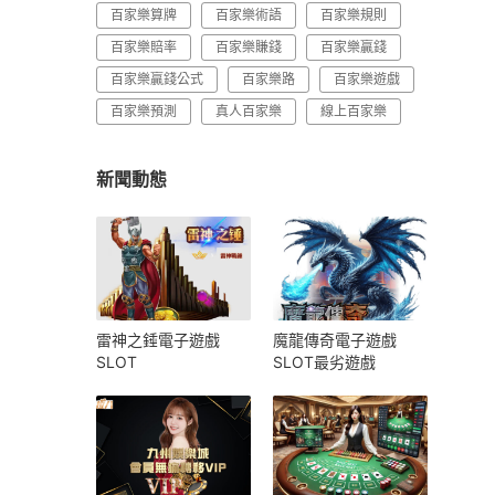
百家樂算牌
百家樂術語
百家樂規則
百家樂賠率
百家樂賺錢
百家樂贏錢
百家樂贏錢公式
百家樂路
百家樂遊戲
百家樂預測
真人百家樂
線上百家樂
新聞動態
雷神之錘電子遊戲
魔龍傳奇電子遊戲
SLOT
SLOT最劣遊戲