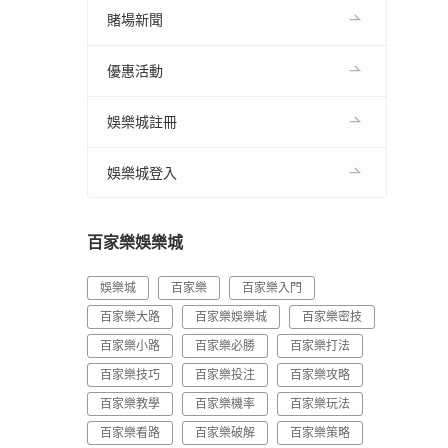
賭場新聞
優惠活動
娛樂城註冊
娛樂城登入
百家樂娛樂城
娛樂城
百家樂
百家樂入門
百家樂大路
百家樂娛樂城
百家樂密技
百家樂小路
百家樂必勝
百家樂打法
百家樂技巧
百家樂投注
百家樂攻略
百家樂教學
百家樂機率
百家樂玩法
百家樂看路
百家樂破解
百家樂策略