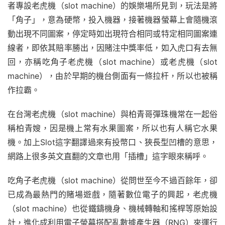
者專設老虎機（slot machine）的娛樂場所見到，玩法是將
「角子」，意為硬幣，投入機器，接著機器螢幕上會隨機滾
動出現不同圖案，停定時如出現符合相同或特定相同圖案連
線者，即依其賠率勝出，因賭注中獎率低，如入虎口有去無
回，亦稱吃角子老虎機（slot machine）或老虎機（slot
machine），由於早期的機台側面有一條拉杆，所以也被稱
作拉霸。
在台灣老虎機（slot machine）與柏青哥彈珠機常在一起俗
稱柏青嫂，因是機上常有水果圖案，所以也有人稱它水果
機。加上Slot這字翻譯過來有投幣口、狹長型凹槽的意思，
網路上很多英文直翻的文章也用「插槽」這字眼來稱呼。
吃角子老虎機（slot machine）從問世至今不過百餘年，卻
已成為最熱門的賭場遊戲，隨著數位電子的興起，老虎機
（slot machine）也從鐵鑄機身、機械轉軸和搖桿等原始設
計，進化成利用電子螢幕搭配亂數據產生器（RNG）來運行