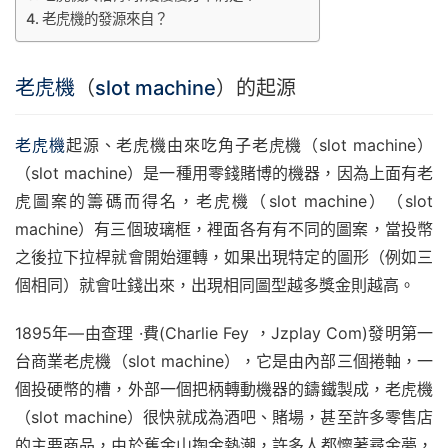
老虎機的發源來自？
老虎機
（
slot
machine
）的起源
老虎機
起源、老虎機由來吃角子老虎機（slot machine）
（slot machine）是一種用零錢賭博的機器，因為上面有老
虎圖案的籌碼而得名，老虎機（slot machine）（slot
machine）有三個玻璃框，裡面各有有不同的圖案，當投幣
之後拉下拉桿就會開始運轉，如果出現特定的圖形（例如三
個相同）就會吐錢出來，出現相同圖型越多獎金則越高。
1895年—由查理 ·費(Charlie Fey ，Jzplay Com)發明第一
台商業老虎機（slot machine），它是由內部三個捲軸，一
個投硬幣的槽，外部一個把柄轉動機器的鑄鐵製成，老虎機
（slot machine）很快就成為酒吧、賭場，甚至許多零售店
的主要商品，由於舊金山掏金熱潮，許多人都懷著尋金夢，