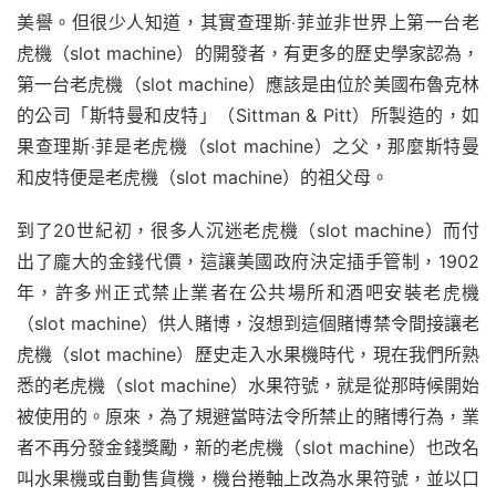
美譽。但很少人知道，其實查理斯‧菲並非世界上第一台老
虎機（slot machine）的開發者，有更多的歷史學家認為，
第一台老虎機（slot machine）應該是由位於美國布魯克林
的公司「斯特曼和皮特」（Sittman & Pitt）所製造的，如
果查理斯‧菲是老虎機（slot machine）之父，那麼斯特曼
和皮特便是老虎機（slot machine）的祖父母。
到了20世紀初，很多人沉迷老虎機（slot machine）而付
出了龐大的金錢代價，這讓美國政府決定插手管制，1902
年，許多州正式禁止業者在公共場所和酒吧安裝老虎機
（slot machine）供人賭博，沒想到這個賭博禁令間接讓老
虎機（slot machine）歷史走入水果機時代，現在我們所熟
悉的老虎機（slot machine）水果符號，就是從那時候開始
被使用的。原來，為了規避當時法令所禁止的賭博行為，業
者不再分發金錢獎勵，新的老虎機（slot machine）也改名
叫水果機或自動售貨機，機台捲軸上改為水果符號，並以口