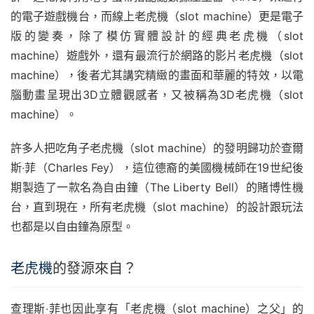
的電子遊戲機台，而線上老虎機（slot machine）更是電子
版的變奏，除了模仿實體設計的經典老虎機（slot
machine）遊戲外，還有最流行於網路的影片老虎機（slot
machine），後者尤其講究精緻的畫面和華麗的特效，以電
腦動畫呈現出3D立體觀感者，又被稱為3D老虎機（slot
machine）。
許多人把吃角子老虎機（slot machine）的發明歸功於查爾
斯‧菲（Charles Fey），這位德裔的美國機械師在19世紀後
期製造了一款名為自由鐘（The Liberty Bell）的賭博性機
台，直到現在，所有老虎機（slot machine）的設計跟玩法
也都是以自由鐘為原型。
老虎機
的發源來自？
查理斯‧菲也因此享有「老虎機（slot machine）之父」的