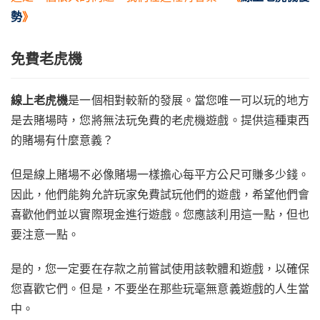
勢
》
免費老虎機
線上老虎機
是一個相對較新的發展。當您唯一可以玩的地方
是去賭場時，您將無法玩免費的老虎機遊戲。提供這種東西
的賭場有什麼意義？
但是線上賭場不必像賭場一樣擔心每平方公尺可賺多少錢。
因此，他們能夠允許玩家免費試玩他們的遊戲，希望他們會
喜歡他們並以實際現金進行遊戲。您應該利用這一點，但也
要注意一點。
是的，您一定要在存款之前嘗試使用該軟體和遊戲，以確保
您喜歡它們。但是，不要坐在那些玩毫無意義遊戲的人生當
中。