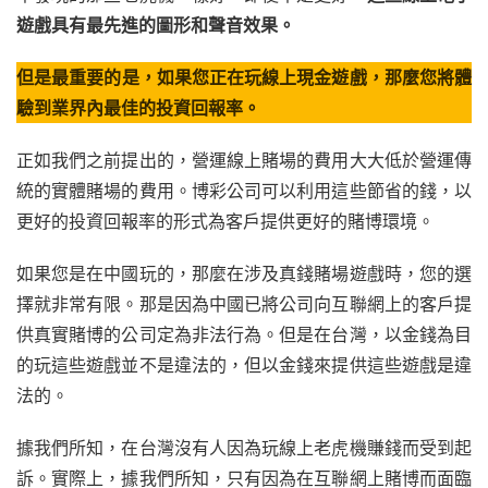
遊戲具有最先進的圖形和聲音效果。
但是最重​​要的是，如果您正在玩線上現金遊戲，那麼您將體
驗到業界內最佳的投資回報率。
正如我們之前提出的，營運線上賭場的費用大大低於營運傳
統的實體賭場的費用。博彩公司可以利用這些節省的錢，以
更好的投資回報率的形式為客戶提供更好的賭博環境。
如果您是在中國玩的，那麼在涉及真錢賭場遊戲時，您的選
擇就非常有限。那是因為中國已將公司向互聯網上的客戶提
供真實賭博的公司定為非法行為。但是在台灣，以金錢為目
的玩這些遊戲並不是違法的，但以金錢來提供這些遊戲是違
法的。
據我們所知，在台灣沒有人因為玩線上老虎機賺錢而受到起
訴。實際上，據我們所知，只有因為在互聯網上賭博而面臨