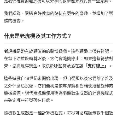
是我們確實對老虎機可以分享的數學運算方式有一些見解。
我們認為，受過良好教育的賭徒有更多的樂趣，並增加了獲
勝的機會。
什麼是老虎機及其工作方式？
老虎機
是帶有旋轉滾軸的賭博遊戲。這些轉盤上帶有符號，
在您下注並旋轉轉盤後，它們會隨機停止。如果這些符號對
齊，您將贏得獎金，取決於哪些符號落在該
「支付線上」。
這些遊戲自19世紀末開始出現，但自從那以後它們除了普及
之外什麼也沒做。它們最初是依靠彈簧和齒輪使捲軸旋轉的
機械設備。現代老虎機使用稱為隨機數生成器的計算機程式
來確定哪些符號落在何處。
隨機數生成器是一種計算機程式，每秒可循環顯示數千個數