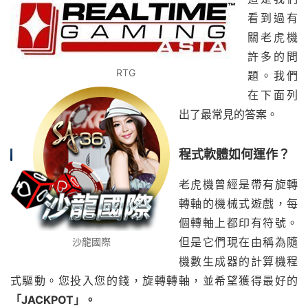
看到過有
關老虎機
許多的問
RTG
題。我們
在下面列
出了最常見的答案。
程式軟體如何運作？
老虎機曾經是帶有旋轉
轉軸的機械式遊戲，每
個轉軸上都印有符號。
但是它們現在由稱為隨
沙龍國際
機數生成器的計算機程
式驅動。您投入您的錢，旋轉轉軸，並希望獲得最好的
「JACKPOT」。