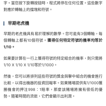
字。當您按下旋轉按鈕時，程式將停在任何位置。這些數字
對應於轉軸上的擋塊和符號。
早期老虎機
早期的老虎機具有易於理解的數學。您可能有3個轉軸，每
個轉軸上都有10個符號。
獲得任何特定符號的機率均等於
1/10。
如果要計算在一行上獲得符號的特定組合的機率，則只需將
1/10 X 1/10 X 1/10等於1/1000。
然後，您可以將排列這些符號的獎金與擊中組合的機會進行
比較，以得出機器的投資回報率。如果賭場提供有1/1000獲
勝機會的押注998：1賠率，那麼該賭場將擁有很低的優
勢。隨著時間的流逝，它們會顯示出利潤。