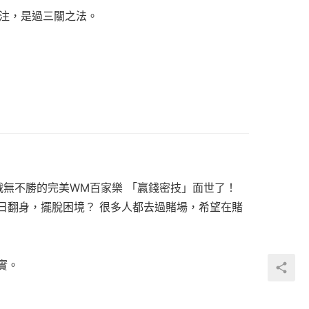
八口共33注，是過三關之法。
無不勝的完美WM百家樂 「贏錢密技」面世了！ 
日翻身，擺脫困境？ 很多人都去過賭場，希望在賭
實。