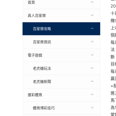
首頁
2
十
真人百家樂
機
上
百家樂攻略
個
每
百家樂資訊
法
電子遊戲
斷
目
老虎機玩法
每
贏
老虎機新聞
+
進
運彩體育
馬
為
體育博彩技巧
蒙