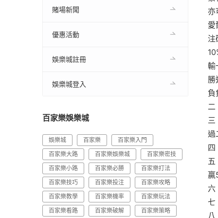
賭場新聞
亦
愛
優惠活動
注
1
娛樂城註冊
輸
勝
娛樂城登入
負
二
百家樂娛樂城
三
過
娛樂城
百家樂
百家樂入門
四
百家樂大路
百家樂娛樂城
百家樂密技
五
百家樂小路
百家樂必勝
百家樂打法
贏
百家樂技巧
百家樂投注
百家樂攻略
六
百家樂教學
百家樂機率
百家樂玩法
七
百家樂看路
百家樂破解
百家樂策略
八