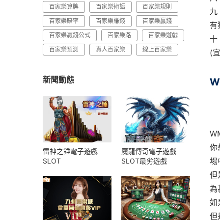
百家樂算牌
百家樂術語
百家樂規則
九
百家樂賠率
百家樂賺錢
百家樂贏錢
有
百家樂贏錢公式
百家樂路
百家樂遊戲
十
百家樂預測
真人百家樂
線上百家樂
(宜
新聞動態
W
W
你
雷神之錘電子遊戲
魔龍傳奇電子遊戲
場
SLOT
SLOT最劣遊戲
但
為
如
但