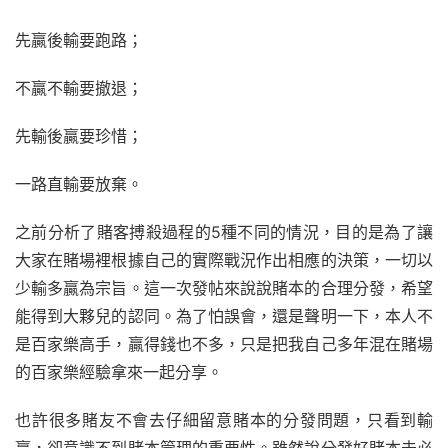
先贏後輸要跑路；
不贏不輸要撤退；
先輸後贏要珍惜；
一路直輸要放棄。
之前分析了賭客搏殺過程的5種不同的情況，目的是為了讓
大家在賭場裡根據自己的實際戰況作出相應的決策，一切以
少輸多贏為宗旨。這一次發帖來說說賭本的合理分發，希望
能得到大夥兒的認同。為了怕誤會，還是聲明一下，本人不
是百家樂高手，贏得錢也不多，只是把我自己多年混在賭場
的百家樂經驗拿來一起分享。
也許很多賭友不會去仔細留意賭本的分發問題，只看到輸
贏，卻意識不到賭本管理的重要性。雖然說分發好賭本未必