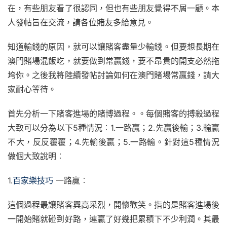
在，有些朋友看了很認同，但也有些朋友覺得不屑一顧。本
人發帖旨在交流，請各位賭友多給意見。
知道輸錢的原因，就可以讓賭客盡量少輸錢。但要想長期在
澳門賭場混飯吃，就要做到常贏錢，要不昂貴的開支必然拖
垮你。之後我將陸續發帖討論如何在澳門賭場常贏錢，請大
家耐心等待。
首先分析一下賭客進場的賭博過程。。每個賭客的搏殺過程
大致可以分為以下5種情況︰1.一路贏；2.先贏後輸；3.輸贏
不大，反反覆覆；4.先輸後贏；5.一路輸。針對這5種情況
做個大致說明︰
1.
百家樂技巧
 一路贏︰
這個過程最讓賭客興高采烈，開懷歡笑。指的是賭客進場後
一開始賭就碰到好路，連贏了好幾把累積下不少利潤。其最