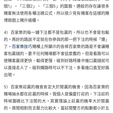
個1」，「三個2」，「三個5」的圍骰。通殺的存在讓很多
賭客無法使用各種注碼公式，所以很少見有賭客在這樣的賭
博遊戲上賭升級纜。
4）百家樂的每一鋪下注都不是包贏的，所以也不會是包輸
的。再好的路說不定就在你參與的那一把下注的時候「爆」
了。
百家樂技巧
賭檯上所顯示的各條百家樂的路是不會讓賭
客包贏錢的，要不任何賭場都不會這麼蠢的。但是看路可以
使賭客贏得更快，輸得更慢，碰到好路時連中幾口贏錢就可
以直接走人了，碰到爛路時可以不下注，多看幾口直至好路
出現。
5）百家樂莊贏的機會肯定大於閒贏的機會，因為百家樂的
賭場抽水都在莊贏的時候。我個人是偏愛打莊的，下注莊的
時候籌碼比下注閒的大。其實理論上莊贏的機率大於閒贏
的。買閒相對而言壓力比較大，當莊閒雙方的點數都小於五