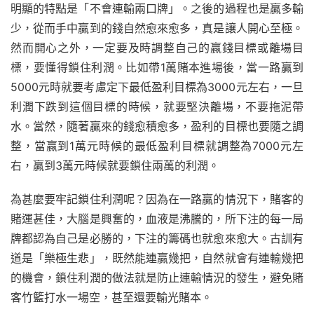
明顯的特點是「不會連輸兩口牌」。之後的過程也是贏多輸
少，從而手中贏到的錢自然愈來愈多，真是讓人開心至極。
然而開心之外，一定要及時調整自己的贏錢目標或離場目
標，要懂得鎖住利潤。比如帶1萬賭本進場後，當一路贏到
5000元時就要考慮定下最低盈利目標為3000元左右，一旦
利潤下跌到這個目標的時候，就要堅決離場，不要拖泥帶
水。當然，隨著贏來的錢愈積愈多，盈利的目標也要隨之調
整，當贏到1萬元時候的最低盈利目標就調整為7000元左
右，贏到3萬元時候就要鎖住兩萬的利潤。
為甚麼要牢記鎖住利潤呢？因為在一路贏的情況下，賭客的
賭運甚佳，大腦是興奮的，血液是沸騰的，所下注的每一局
牌都認為自己是必勝的，下注的籌碼也就愈來愈大。古訓有
道是「樂極生悲」，既然能連贏幾把，自然就會有連輸幾把
的機會，鎖住利潤的做法就是防止連輸情況的發生，避免賭
客竹籃打水一場空，甚至還要輸光賭本。