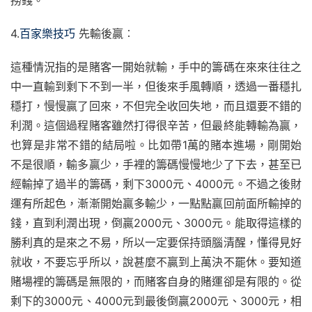
4.
百家樂技巧
 先輸後贏︰
這種情況指的是賭客一開始就輸，手中的籌碼在來來往往之
中一直輸到剩下不到一半，但後來手風轉順，透過一番穩扎
穩打，慢慢贏了回來，不但完全收回失地，而且還要不錯的
利潤。這個過程賭客雖然打得很辛苦，但最終能轉輸為贏，
也算是非常不錯的結局啦。比如帶1萬的賭本進場，剛開始
不是很順，輸多贏少，手裡的籌碼慢慢地少了下去，甚至已
經輸掉了過半的籌碼，剩下3000元、4000元。不過之後財
運有所起色，漸漸開始贏多輸少，一點點贏回前面所輸掉的
錢，直到利潤出現，倒贏2000元、3000元。能取得這樣的
勝利真的是來之不易，所以一定要保持頭腦清醒，懂得見好
就收，不要忘乎所以，說甚麼不贏到上萬決不罷休。要知道
賭場裡的籌碼是無限的，而賭客自身的賭運卻是有限的。從
剩下的3000元、4000元到最後倒贏2000元、3000元，相