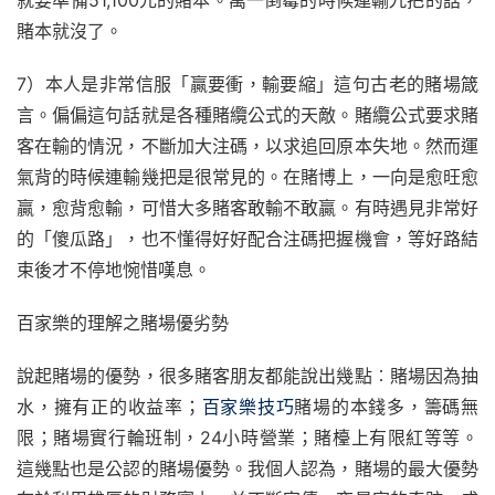
賭本就沒了。
7）本人是非常信服「贏要衝，輸要縮」這句古老的賭場箴
言。偏偏這句話就是各種賭纜公式的天敵。賭纜公式要求賭
客在輸的情況，不斷加大注碼，以求追回原本失地。然而運
氣背的時候連輸幾把是很常見的。在賭博上，一向是愈旺愈
贏，愈背愈輸，可惜大多賭客敢輸不敢贏。有時遇見非常好
的「傻瓜路」，也不懂得好好配合注碼把握機會，等好路結
束後才不停地惋惜嘆息。
百家樂的理解之賭場優劣勢
說起賭場的優勢，很多賭客朋友都能說出幾點︰賭場因為抽
水，擁有正的收益率；
百家樂技巧
賭場的本錢多，籌碼無
限；賭場實行輪班制，24小時營業；賭檯上有限紅等等。
這幾點也是公認的賭場優勢。我個人認為，賭場的最大優勢