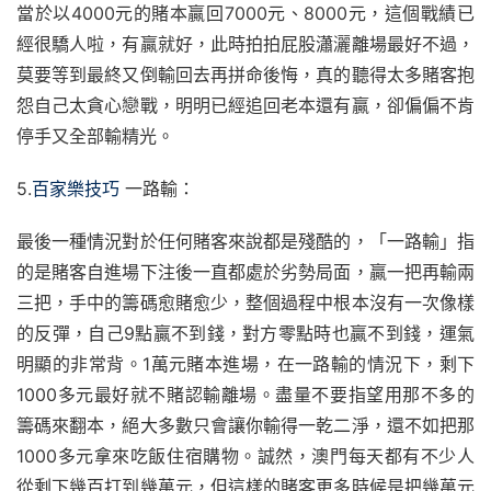
當於以4000元的賭本贏回7000元、8000元，這個戰績已
經很驕人啦，有贏就好，此時拍拍屁股瀟灑離場最好不過，
莫要等到最終又倒輸回去再拼命後悔，真的聽得太多賭客抱
怨自己太貪心戀戰，明明已經追回老本還有贏，卻偏偏不肯
停手又全部輸精光。
5.
百家樂技巧
 一路輸：
最後一種情況對於任何賭客來說都是殘酷的，「一路輸」指
的是賭客自進場下注後一直都處於劣勢局面，贏一把再輸兩
三把，手中的籌碼愈賭愈少，整個過程中根本沒有一次像樣
的反彈，自己9點贏不到錢，對方零點時也贏不到錢，運氣
明顯的非常背。1萬元賭本進場，在一路輸的情況下，剩下
1000多元最好就不賭認輸離場。盡量不要指望用那不多的
籌碼來翻本，絕大多數只會讓你輸得一乾二淨，還不如把那
1000多元拿來吃飯住宿購物。誠然，澳門每天都有不少人
從剩下幾百打到幾萬元，但這樣的賭客更多時候是把幾萬元