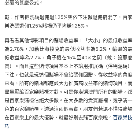
必贏的甚麼公式。
戴︰作者把洗碼退佣退1.25%與依下注額退佣搞混了，百家
樂洗碼退佣1.25%賭場仍平均賺1.25%。
再看看其他博彩項目的賭場收益率，「大小」的最低收益率
為2.78%，加勒比海撲克的最低收益率為5.2%，輪盤的最
低收益率為2.7%，角子機在15%至40%之間（戴︰設那麼
高）。而且這些賭博項目基本上不讓用推展碼（俗稱泥碼）
下注，也就是玩這個賭場不會給碼佣回贈。從收益率的角度
來看，所有的賭場都應該大力推廣高收益率的賭博項目，而
盡量壓縮百家樂賭檯才對。可是你走遍澳門所有的賭場，都
是百家樂賭檯佔絕大多數。在大多數的貴賓廳裡，幾乎清一
色的百家樂賭檯。透過這兩個事實，朋友們若還不懂得賭場
在百家樂上的最大優勢，就最好別去賭百家樂啦。
百家樂技
巧