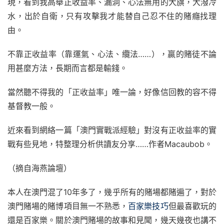
現，看到我高舉正收益率、漏洞、心法無用的大旗，大潑冷
水，出於自衛，只有攻擊我才能替自己忍不住的賭癮找理
由。
不靠正收益率（靠運氣、心法、纜法……），贏的賭徒不論
用甚麼方法，長期而言都是輸錢。
當然聽不得我的「正收益率」唯一論，好像信回教的容不得
基督教一般。
近來看到網絡一篇「澳門實戰派經驗」對沒有正收益率的實
戰有些見地，特整理分析供讀友分享……作者Macaubob。
（摘自海燕論壇）
本人在澳門混了10年多了，幾乎所有的賭場都賭遍了，對於
澳門賭場的賭博項目無一不熟悉，
百家樂技巧
但最喜歡玩的
還是百家樂。關於澳門賭場的故事和見聞，幾天幾夜也講不