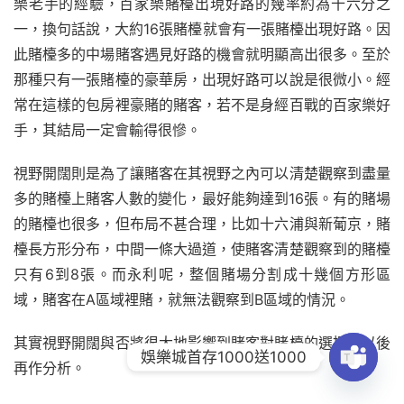
樂老手的經驗，百家樂賭檯出現好路的幾率約為十六分之
一，換句話說，大約16張賭檯就會有一張賭檯出現好路。因
此賭檯多的中場賭客遇見好路的機會就明顯高出很多。至於
那種只有一張賭檯的豪華房，出現好路可以說是很微小。經
常在這樣的包房裡豪賭的賭客，若不是身經百戰的百家樂好
手，其結局一定會輸得很慘。
視野開闊則是為了讓賭客在其視野之內可以清楚觀察到盡量
多的賭檯上賭客人數的變化，最好能夠達到16張。有的賭場
的賭檯也很多，但布局不甚合理，比如十六浦與新葡京，賭
檯長方形分布，中間一條大過道，使賭客清楚觀察到的賭檯
只有6到8張。而永利呢，整個賭場分割成十幾個方形區
域，賭客在A區域裡賭，就無法觀察到B區域的情況。
其實視野開闊與否將很大地影響到賭客對賭檯的選擇，以後
娛樂城首存1000送1000
再作分析。