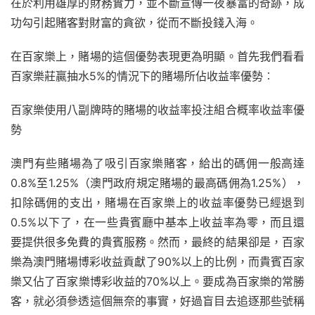
在於利用雄厚的財務實力，並不斷宣傳一夜暴富的奇跡，成
功勾引起賭客對財富的貪欲，從而不斷投錢入海。
在百家樂上，賭場的這個優勢表現更為明顯。首先我們看看
百家樂莊贏抽水5%的情況下的賭場所佔收益率優勢︰
百家樂使用八副牌時的賭場的收益率投注組合概率收益率優
勢
澳門有些賭場為了吸引百家樂賭客，給出的碼佣一般高達
0.8%至1.25%（澳門政府規定賭場的最高碼佣為1.25%），
扣除碼佣的支出，賭場在百家樂上的收益率優勢已經退到
0.5%以下了，在一些貴賓廳中基本上收益率為零，而且還
要提供很多免費的貴賓服務。然而，最終的結果卻是，百家
樂為澳門賭場博彩收益貢獻了90%以上的比例，而貴賓百家
樂又佔了百家樂博彩收益的70%以上。要成為百家樂的常勝
客，就必須參透這個無奈的事實，好過盲目去追逐那些號稱