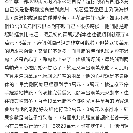
本作戰，卻以10萬元的賭本來定目標。這樣的賭客普遍以為
自己又是搭飛機或高鐵到廣州，接著還要坐巴士到珠海拱
北，經過排隊過關的種種辛苦，再花高價住酒店，如果不贏
個10萬8萬元回去根本對不起自己。很多時候，他們剛進賭
場時運氣比較旺，憑最初的兩萬元賭本往往很順利就贏了4
萬元、5萬元，這個利潤已經是非常可觀啦，但若以10萬元
的賭本來衡量，又覺得不夠多，而且賭的時間也嫌太短不過
癮。於是貪心了，賭癮也上來了，繼續賭呀賭，最終賭到兩
萬輸光。心裡開始不甘心了，於是又拿出兩萬來賭，可此時
就算用這兩萬讓他贏回之前輸的兩萬，他的心裡還是不肯罷
休的，畢竟剛開始已經贏到手4萬元、5萬元。就這樣不停
手繼續地搏殺，每次輸完偏偏又只願拿出兩萬元來翻本，往
往錢愈輸愈多，直至10萬元賭本全部輸光。甚至有的賭客還
會讓內地的親朋好友給他打款2萬元、3萬元以求翻本，結
果多數是肉包子打狗啦。（有個東北的賭友曾讓他老婆一天
內在農業銀行給他打了8次20萬元，也許吹牛吧！）他們經