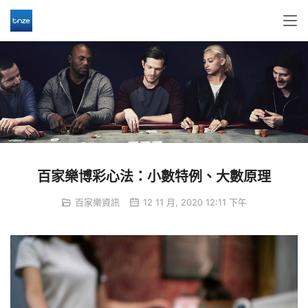
百家樂博彩心法：小數特例、大數原理
百家樂資訊
12 11 月, 2020 12:11 下午