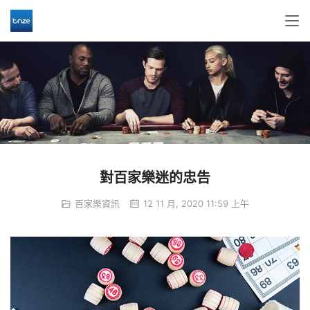
對百家樂迷的忠告
百家樂資訊
12 11 月, 2020 11:59 上午