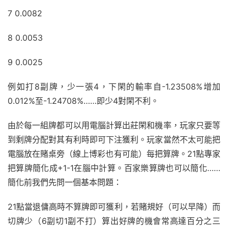
7 0.0082
8 0.0053
9 0.0025
例如打8副牌，少一張4，下閑的輸率自-1.23508%增加
0.012%至-1.24708%……即少4對閑不利。
由於每一組牌都可以用電腦計算出莊閑和機率，玩家只要等
到剩牌分配對其有利時即可下注獲利。玩家當然不太可能把
電腦放在賭桌旁（線上博彩也有可能）每把算牌。21點專家
把算牌簡化成+1-1在腦中計算。百家樂算牌也可以簡化……
簡化前我們先問一個基本問題：
21點當退傭高時不算牌即可獲利，若賭規好（可以早降）而
切牌少（6副切1副不打）算出好牌的機會常高達百分之三