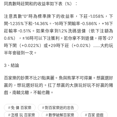
同真數時莊閑和的收益率如下表（%）：
注意真數“0”時為標準牌下的收益率，下莊-1.058%，下
閑-1.235%下和-14.36%。-16時下閑輸率-0.586%，+16下
莊輸率-0.51%。如果你拿到1.2%洗碼退傭（依下注額為
0.6%），±16時可以下注獲利。若你拿不到退傭，得等-27
時下閑（+0.022%）或+29時下莊（+0.02%）……大約玩
半年會碰到一次。
3、結論
百家樂的鈔票不比21點美麗。魚與熊掌不可得兼。想贏選好
贏的，想玩選好玩的。扛了想贏的大旗玩好玩不好贏的賭
戲，南轅北轍，不輸也難。
免 傭 百家樂
對百家樂迷的忠告
怎樣 玩 百家樂
數學破解百家樂
百家 遊戲