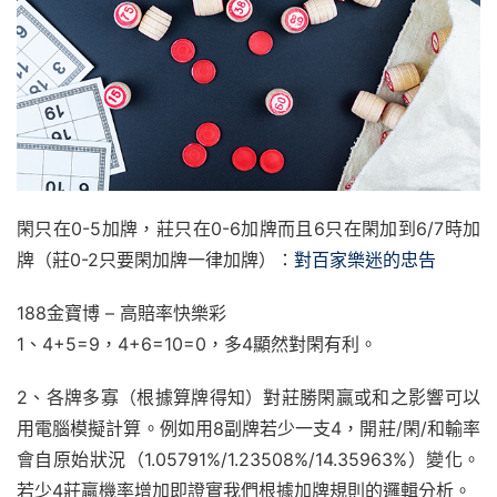
閑只在0-5加牌，莊只在0-6加牌而且6只在閑加到6/7時加
牌（莊0-2只要閑加牌一律加牌）：
對百家樂迷的忠告
188金寶博 – 高賠率快樂彩
1、4+5=9，4+6=10=0，多4顯然對閑有利。
2、各牌多寡（根據算牌得知）對莊勝閑贏或和之影響可以
用電腦模擬計算。例如用8副牌若少一支4，開莊/閑/和輸率
會自原始狀況（1.05791%/1.23508%/14.35963%）變化。
若少4莊贏機率增加即證實我們根據加牌規則的邏輯分析。