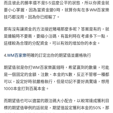
而且彼此的勝率還不是5:5這麼公平的狀態，所以你資金就
要小心掌握，因為當資金變0時，就算你有在多WM百家樂
技巧都沒用，因為你已經輸了。
那有沒有讓資金的方法接近賭場那麼多呢？答案是有的，就
是連輸時不要衝，要縮小注碼，有盈利時在考慮多下一點，
這樣較為合理的分配資金，可以有效的增加你的本金。
4.
WM百家樂
明確的訂定出你的期望值並嚴格執行
期望值就是你打WM百家樂贏錢時，希望贏到的數量，可能
是一個固定的金額、注數、本金的%數，反正不管哪一種都
可以，設定好時就嚴格執行，但是切記不要好高騖遠，想用
1000本金打到百萬本金。
而期望值也可以適當的跟注碼大小配合，以較常達成獲利目
標的期望值舉例的話就是，期望值設定獲利本金的50%，那