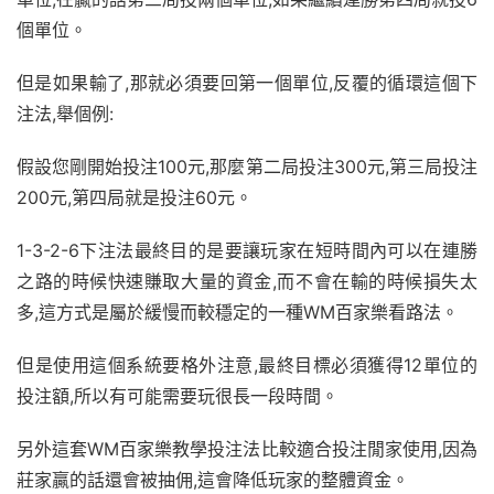
個單位。
但是如果輸了,那就必須要回第一個單位,反覆的循環這個下
注法,舉個例:
假設您剛開始投注100元,那麼第二局投注300元,第三局投注
200元,第四局就是投注60元。
1-3-2-6下注法最終目的是要讓玩家在短時間內可以在連勝
之路的時候快速賺取大量的資金,而不會在輸的時候損失太
多,這方式是屬於緩慢而較穩定的一種WM百家樂看路法。
但是使用這個系統要格外注意,最終目標必須獲得12單位的
投注額,所以有可能需要玩很長一段時間。
另外這套WM百家樂教學投注法比較適合投注閒家使用,因為
莊家贏的話還會被抽佣,這會降低玩家的整體資金。