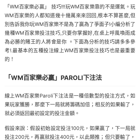
「WM百家樂必贏」 技巧!!!玩WM百家樂靠的不是運氣。玩
WM百家樂的人都知道幾十幾萬來來回回,根本不算甚麼,但
別告訴我你玩WM百家樂不是為了贏為了爭面子!小編分析了
幾種WM百家樂投注技巧,只要你掌握好,在桌上呼風喚雨成
為必勝的賭王的人將會是你 。下面為分析的技巧請多多參
考!.最基本的五種投注線上WM百家樂投注技巧也是最重要
的！
「WM百家樂必贏」PAROLI下注法
線上WM百家樂Paroli下注法是一種倍數型的投注方式，如
果玩家獲勝，那麼下一局就將籌碼加倍；相反的如果輸了，
就必須返回最初設定的投注金額。
假設來說：假設初始設定投注100元，如果贏了，下一局就
投注200元，再贏就投注400元，以此類推；但只要輸了，