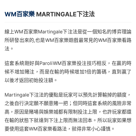
WM百家樂
MARTINGALE下注法
線上WM百家樂Martingale下注法是從一個知名的博弈理論
所研發出來的,也是WM百家樂遊戲最常見的WM百家樂看路
法。
這套系統剛好與ParoliWM百家樂投注技巧相反，在贏的時
候不增加賭注，而是在輸的時候增加1倍的籌碼，直到贏了
以後才返回初始投注額。
Martingale下注法的優點是玩家可以預先計算輸掉的額度，
之後自行決定願不願意賭一把；但同時這套系統的風險非常
高，原因是賭場與娛樂城都有限制投注上限，也許玩家都還
在輸的狀態下就達到下注上限而無法回本。所以玩家如果想
要使用這套WM百家樂看路法，就得非常小心謹慎。