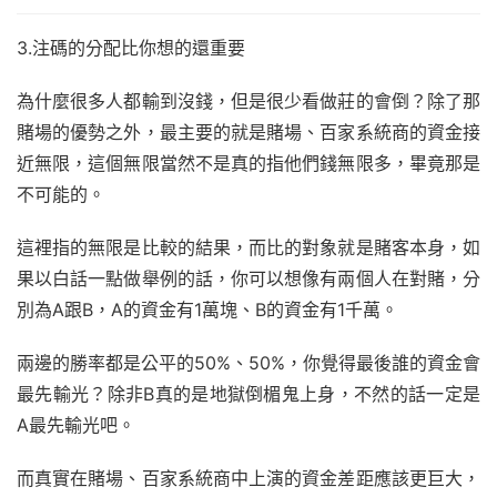
3.注碼的分配比你想的還重要
為什麼很多人都輸到沒錢，但是很少看做莊的會倒？除了那
賭場的優勢之外，最主要的就是賭場、百家系統商的資金接
近無限，這個無限當然不是真的指他們錢無限多，畢竟那是
不可能的。
這裡指的無限是比較的結果，而比的對象就是賭客本身，如
果以白話一點做舉例的話，你可以想像有兩個人在對賭，分
別為A跟B，A的資金有1萬塊、B的資金有1千萬。
兩邊的勝率都是公平的50%、50%，你覺得最後誰的資金會
最先輸光？除非B真的是地獄倒楣鬼上身，不然的話一定是
A最先輸光吧。
而真實在賭場、百家系統商中上演的資金差距應該更巨大，