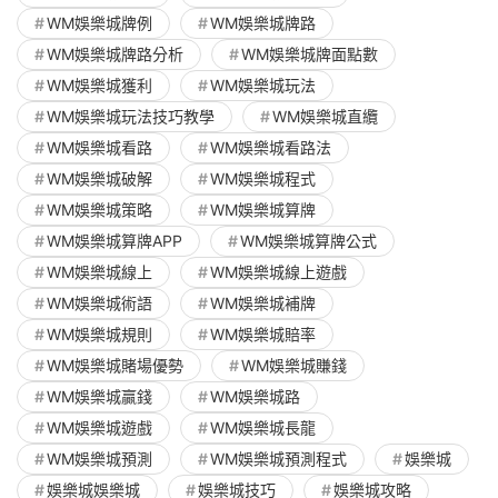
WM娛樂城牌例
WM娛樂城牌路
WM娛樂城牌路分析
WM娛樂城牌面點數
WM娛樂城獲利
WM娛樂城玩法
WM娛樂城玩法技巧教學
WM娛樂城直纜
WM娛樂城看路
WM娛樂城看路法
WM娛樂城破解
WM娛樂城程式
WM娛樂城策略
WM娛樂城算牌
WM娛樂城算牌APP
WM娛樂城算牌公式
WM娛樂城線上
WM娛樂城線上遊戲
WM娛樂城術語
WM娛樂城補牌
WM娛樂城規則
WM娛樂城賠率
WM娛樂城賭場優勢
WM娛樂城賺錢
WM娛樂城贏錢
WM娛樂城路
WM娛樂城遊戲
WM娛樂城長龍
WM娛樂城預測
WM娛樂城預測程式
娛樂城
娛樂城娛樂城
娛樂城技巧
娛樂城攻略