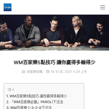
WM百家樂5點技巧 讓你贏得多輸得少
百家樂攻略
18 10 月, 2021 5:29 上午
WM百家樂5點技巧 讓你贏得多輸得少
「WM百家樂必贏」PAROLI下注法
WM百家樂 1-3-2-6下注法