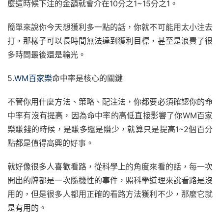
麼這時候下注的金額就會介在10分之1~15分之1。
簡單來說你今天想獲利多一點的話，你就不可能用太小注去
打，那樣子可以長時間無法達到獲利目標，甚至是浪費了很
多時間最後還是輸光。
5.
WM百家樂
命中率是核心的關鍵
不管你用什麼方法、策略、配注法，你都要必須確認你的命
中率有沒有提高，因為命中率的高低直接影響了你WM百家
樂賺錢的時候，是賺多還是賺少，就算只是提高1~2個百分
點都是值得高興的好事。
就好像很多人喜歡看路，從科學上的角度來看的話，每一次
開出的牌都是一次隨機性的事件，照科學道理來說看路是沒
用的，但是很多人都用正確的看路方法獲利不少，那麼它就
是有用的。