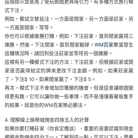
這個提示並是為了使玩遊戲更具吸引力，有多種方式進行模
式下注。
例如，嘗試交替投注，一方面是閒家，另一方面是莊家，另
一方面是閒家，等等。
你也可以根據連勝打賭，例如，下注莊家，直到閒家贏得三
連勝。然後，下注閒家，直到閒家輸掉。
WM百家樂
當發生
這種情況時，請回到投注莊家並等待另一個連勝。
這裡有另一種模式下注的方法：下注莊家，但根據莊家或閒
家是否贏得給定的牌來更改下注金額。例如，如果莊家贏
了，下注$ 10。如果閒家贏了，下注$ 5。
再次，模式下注不會增加您獲勝的機會。但是這會讓遊戲變
得更有趣。它可以讓你做一些事情，而不是僅僅看著每隻手
的結果，就是你的WM百家樂必勝法。
4. 理解線上娛樂城佣金四捨五入的計算
如果你要打賭莊家（你肯定應該），重要的是要認識到現金
網將收取佣金四分之一。了解到這一點，您可以下注，盡量