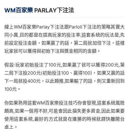
WM百家樂
PARLAY下注法
線上WM百家樂Parlay下注法跟Parloli下注法的策略其實大
同小異,目的都是在提高玩家的投注率,這套系統的玩法是,先
前設定投注金額，如果贏了的話，第二局就加倍下注，這樣
玩家就可以獲得與初始下注與獎金相同的金額。
假設:玩家初始投注了100元,如果贏了就可以獲得200元,第
二局下注投200元(初始投注100、贏得100)，如果又贏的話
下一局就投400元，以此類推,如果輸了的話，則又重新回到
100元。
你如果熟用這套WM百家樂投注技巧你會發現,這套系統風險
頗高,如果一個用不好,可能會因此損失更多資金,因此如果要
使用這套系統,最好的方式就是在連勝的時候就趕快離開台
桌上。