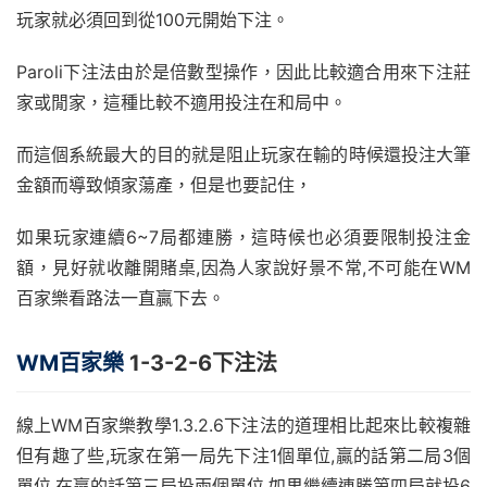
玩家就必須回到從100元開始下注。
Paroli下注法由於是倍數型操作，因此比較適合用來下注莊
家或閒家，這種比較不適用投注在和局中。
而這個系統最大的目的就是阻止玩家在輸的時候還投注大筆
金額而導致傾家蕩產，但是也要記住，
如果玩家連續6~7局都連勝，這時候也必須要限制投注金
額，見好就收離開賭桌,因為人家說好景不常,不可能在WM
百家樂看路法一直贏下去。
WM百家樂
1-3-2-6下注法
線上WM百家樂教學1.3.2.6下注法的道理相比起來比較複雜
但有趣了些,玩家在第一局先下注1個單位,贏的話第二局3個
單位,在贏的話第三局投兩個單位,如果繼續連勝第四局就投6