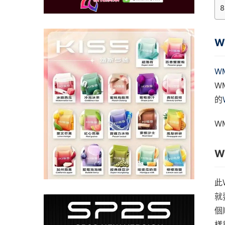
W
W
W
的
W
W
此
就
個
樣