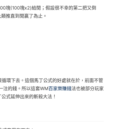
0塊(100塊x2)給閒；假設很不幸的第二把又倒
以此類推直到閒贏了為止。
限循環下去。這個馬丁公式的好處就在於，前面不管
一注的錢。所以這套WM
百家樂賺錢
法也被部分玩家
丁公式延伸出來的斬殺大法！