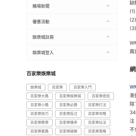
缺
賭場新聞
(
(
優惠活動
(
娛樂城註冊
W
兩
娛樂城登入
網
百家樂娛樂城
W
娛樂城
百家樂
百家樂入門
漸
百家樂大路
百家樂娛樂城
百家樂密技
除
百家樂小路
百家樂必勝
百家樂打法
3
百家樂技巧
百家樂投注
百家樂攻略
注
百家樂教學
百家樂機率
百家樂玩法
不
百家樂看路
百家樂破解
百家樂策略