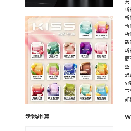
為
斬
斬
斬
斬
斬
斬
簡
空
過
※
下
都
W
娛樂城推薦