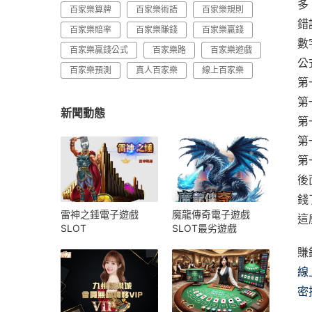
多
百家樂算牌
百家樂術語
百家樂規則
錯
百家樂賠率
百家樂賺錢
百家樂贏錢
數
百家樂贏錢公式
百家樂路
百家樂遊戲
公
百家樂預測
真人百家樂
線上百家樂
第
第
新聞動態
第
第
第
後
錢
雷神之錘電子遊戲
魔龍傳奇電子遊戲
這
SLOT
SLOT最劣遊戲
賺
線
密