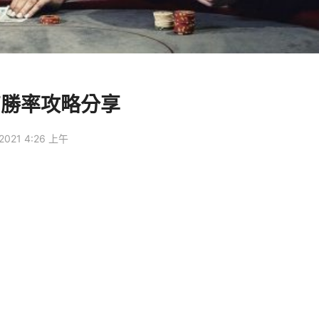
高勝率攻略分享
 2021 4:26 上午