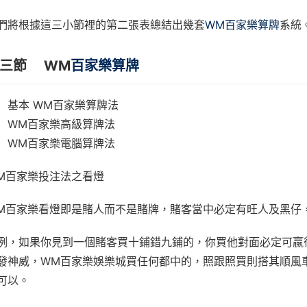
們將根據這三小節裡的第二張表總結出幾套
WM百家樂算牌
系統
三節 WM
百家樂算牌
　基本 WM百家樂算牌法
　WM百家樂高級算牌法
　WM百家樂電腦算牌法
M百家樂投注法之看燈
M百家樂看燈即是賭人而不是賭牌，賭客當中必定有旺人及黑仔
例，如果你見到一個賭客買十鋪錯九鋪的，你買他對面必定可贏
發神威，WM百家樂娛樂城買任何都中的，照跟照買則搭其順風
可以。