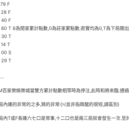
 79 F
 28 F
 40 F
9 80 T 8為閒家累計點數,0為莊家累點數,密實均為0,T為下局
 30 T
 14 T
 00 S
 29 T
..
M百家樂娛樂城當雙方累計點數相等時為停注,此時和將來臨.通
局內連的非常的之多,跳的非常小(並非指跳龍的很短,請區別)
局內T或F長連六七口是常事,十二口也是兩三局就會發生一次.至