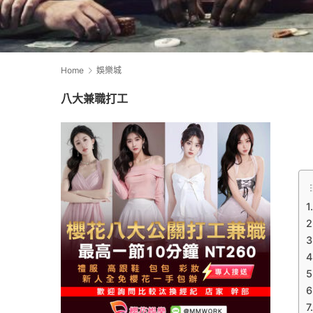
Home
娛樂城
八大兼職打工