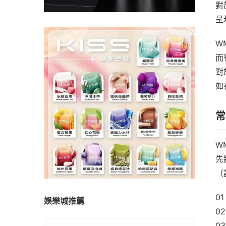
對
呈
W
而
對
如
常
W
先
（
0
娛樂城推薦
0
0