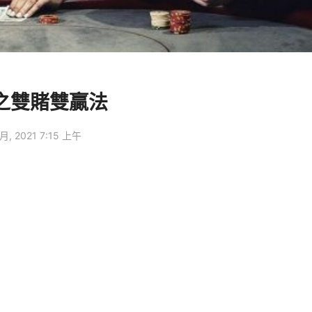
之雙賭雙贏法
月, 2021 7:15 上午