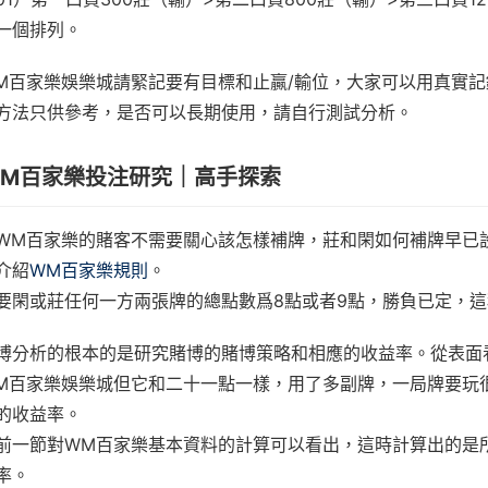
一個排列。
M百家樂娛樂城請緊記要有目標和止贏/輸位，大家可以用真實
方法只供參考，是否可以長期使用，請自行測試分析。
M百家樂投注研究｜高手探索
WM百家樂的賭客不需要關心該怎樣補牌，莊和閑如何補牌早已
介紹
WM百家樂規則
。
要閑或莊任何一方兩張牌的總點數爲8點或者9點，勝負已定，
博分析的根本的是研究賭博的賭博策略和相應的收益率。從表面
M百家樂娛樂城但它和二十一點一樣，用了多副牌，一局牌要玩
的收益率。
前一節對WM百家樂基本資料的計算可以看出，這時計算出的是
率。