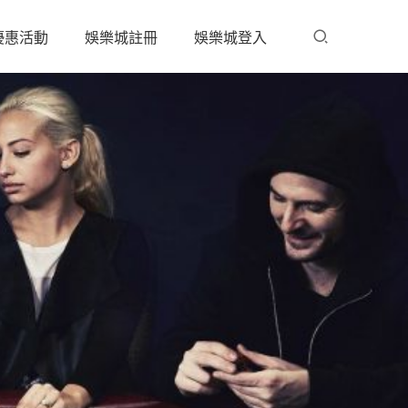
優惠活動
娛樂城註冊
娛樂城登入