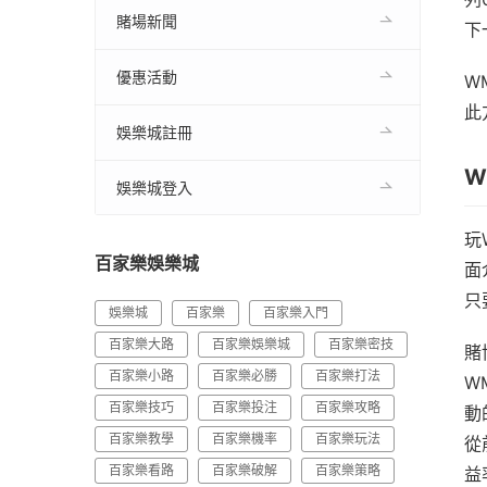
賭場新聞
下
優惠活動
W
此
娛樂城註冊
W
娛樂城登入
玩
百家樂娛樂城
面
只
娛樂城
百家樂
百家樂入門
百家樂大路
百家樂娛樂城
百家樂密技
賭
百家樂小路
百家樂必勝
百家樂打法
W
百家樂技巧
百家樂投注
百家樂攻略
動
百家樂教學
百家樂機率
百家樂玩法
從
百家樂看路
百家樂破解
百家樂策略
益