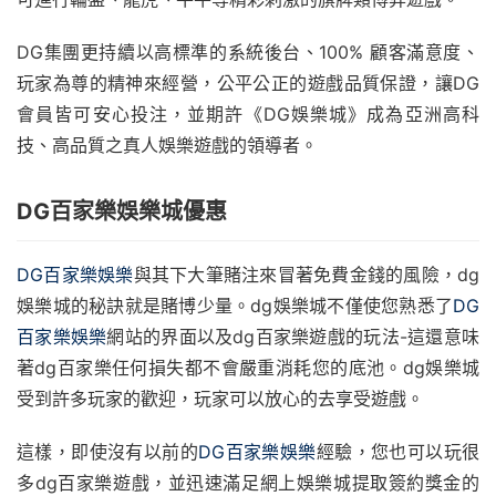
DG集團更持續以高標準的系統後台、100% 顧客滿意度、
玩家為尊的精神來經營，公平公正的遊戲品質保證，讓DG
會員皆可安心投注，並期許《DG娛樂城》成為亞洲高科
技、高品質之真人娛樂遊戲的領導者。
DG百家樂娛樂城優惠
DG百家樂娛樂
與其下大筆賭注來冒著免費金錢的風險，dg
娛樂城的秘訣就是賭博少量。dg娛樂城不僅使您熟悉了
DG
百家樂娛樂
網站的界面以及dg百家樂遊戲的玩法-這還意味
著dg百家樂任何損失都不會嚴重消耗您的底池。dg娛樂城
受到許多玩家的歡迎，玩家可以放心的去享受遊戲。
這樣，即使沒有以前的
DG百家樂娛樂
經驗，您也可以玩很
多dg百家樂遊戲，並迅速滿足網上娛樂城提取簽約獎金的