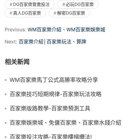
DG百家樂鴛鴦投注
必玩DG百家樂
真人DG百家樂
解密DG百家樂
Previous:
WM百家樂介紹、WM百家樂娛樂城
Next:
百家樂介紹│百家樂玩法、算牌
相关新闻
WM百家樂馬丁公式高勝率攻略分享
百家樂技巧短期規律-百家樂玩法攻略
百家樂版路教學-百家樂預測工具
百家樂娛樂城、免傭百家樂、百家樂水錢介紹
百家樂投注攻略-百家樂樓梯纜法!