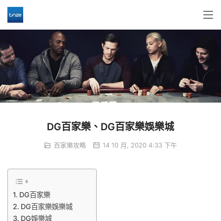
DG百家樂、DG百家樂娛樂城
百家樂攻略
14 10 月, 2020 4:33 下午
DG百家樂
DG百家樂娛樂城
DG娛樂城