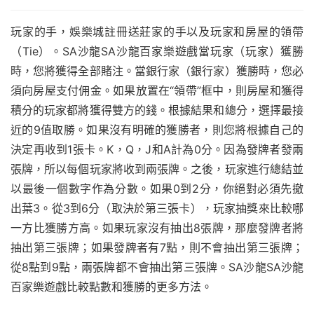
玩家的手，娛樂城註冊送莊家的手以及玩家和房屋的領帶
（Tie）。SA沙龍SA沙龍百家樂遊戲當玩家（玩家）獲勝
時，您將獲得全部賭注。當銀行家（銀行家）獲勝時，您必
須向房屋支付佣金。如果放置在“領帶”框中，則房屋和獲得
積分的玩家都將獲得雙方的錢。根據結果和總分，選擇最接
近的9值取勝。如果沒有明確的獲勝者，則您將根據自己的
決定再收到1張卡。K，Q，J和A計為0分。因為發牌者發兩
張牌，所以每個玩家將收到兩張牌。之後，玩家進行總結並
以最後一個數字作為分數。如果0到2分，你絕對必須先撤
出葉3。從3到6分（取決於第三張卡），玩家抽獎來比較哪
一方比獲勝方高。如果玩家沒有抽出8張牌，那麼發牌者將
抽出第三張牌；如果發牌者有7點，則不會抽出第三張牌；
從8點到9點，兩張牌都不會抽出第三張牌。SA沙龍SA沙龍
百家樂遊戲比較點數和獲勝的更多方法。