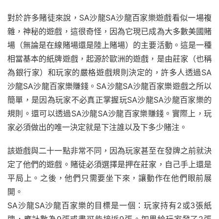
對於許多賭徒來說，SA沙龍SA沙龍百家樂遊戲看似一場複
雜，神秘的遊戲，這很奇怪，因為它現已成為大多數美國賭
場（無論是在線賭場還是陸上賭場）的主要活動。這是一種
相當基本的紙牌遊戲，起源於歐洲的遊戲，是由莊家（也稱
為銀行家）和玩家的嚴格遊戲規則決定的，許多人透過SA
沙龍SA沙龍百家樂賺錢。SA沙龍SA沙龍百家樂遊戲之所以
簡單，是因為玩家不必真正掌握玩SA沙龍SA沙龍百家樂的
規則。還可以透過SA沙龍SA沙龍百家樂賺錢。實際上，玩
家必須做出的唯一決定就是下注誰以及下多少賭注。
該遊戲與二十一點非常不同，因為玩家甚至在發牌之前就決
定了他們的遊戲。賭徒必須選擇是押在莊家，自己手上還是
平局上。之後，他們只需要坐下來，讓動作在他們眼前展
開。
SA沙龍SA沙龍百家樂的目標是一個：玩家持有2或3張紙
牌，應計數為9張或盡可能接近9張。如果給玩家發了2張