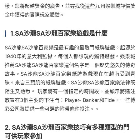
樣，您將超越獎金的廣告，並尋找從這些九州娛樂城評價獎
金中獲得的實際玩家體驗。
1.SA沙龍SA沙龍百家樂遊戲是什麼
SA沙龍SA沙龍百家樂是最有趣的最熱門紙牌遊戲。起源於
1940年的意大利監獄。每個人都想玩的獨特遊戲。娛樂城
推薦SA沙龍SA沙龍百家樂這個名字是一個歷史悠久的傳奇
故事。SA沙龍SA沙龍百家樂紙牌遊戲現在在越南受到青
睞。來自三頭肌的紙牌遊戲。SA沙龍SA沙龍百家樂法律既
陌生又熟悉。 玩家將有一個指定的時間段，並顯示將賭注
放置在3個主要的下注門：Player- Banker和Tide。一些博
彩公司將提供一些可選的附帶條件投注。。
2. SA沙龍SA沙龍百家樂技巧有多種類型的門
可供玩家參加