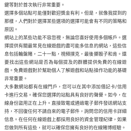
鍵等對於首次執行非常重要。
選擇多個站點可能僅對歡迎獎金有利。但是，就像我提到的
那樣，人們對於選擇某些選項的選擇可能會有不同的策略和
原因。
網站上的某些功能不容忽視，無論您喜好使用多個帳戶。選
擇提供有關最常見在線遊戲的盡可能多信息的網站，這些信
息包括輪盤賭，二十一點，視頻撲克，最後擲骰子和肯。還
要找出這些網站是否為每個提及的群體提供免費的在線遊
戲。免費遊戲對於幫助個人了解遊戲和站點操作功能的基礎
非常重要。
大多數網站都有在線門戶，您可以在其中添加借記卡/信用
卡進行交易。確保您選擇的站點具有良好的聲譽。如今，在
線身份盜用正在上升。直接致電或通過電子郵件發送網站支
持，不回復任何不請自來的電子郵件，詢問您的信用卡詳細
信息。在任何在線遊戲上都採用良好的資金管理紀律，如果
您做到所有這些，就可以確保您擁有良好的在線賭博經驗。