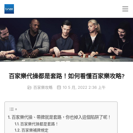
百家樂代操都是套路！如何看懂百家樂攻略?
百家樂攻略
10 5 月, 2022 2:36 上午
百家樂代操、帶牌就是套路，你也掉入這個陷阱了呢！
百家樂代操都是套路！
百家樂補牌規定