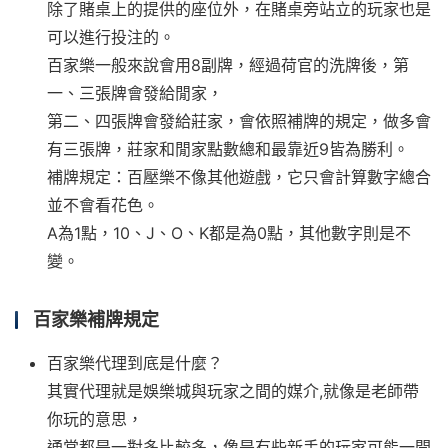
除了賭桌上的提供的座位外，在賭桌旁站立的玩家也是
可以進行投注的。
百家樂一般來說會用8副牌，經過荷官的洗牌後，第
一、三張牌會發給閒家，
第二、四張牌會發給莊家，會依照補牌的規定，做多會
有三張牌，莊家和閒家點數總和最靠近9皆為勝利。
補牌規定：百壓樂不像其他遊戲，它只會計算數字總合
並不會看花色。
A為1點，10、J、O、K都是為0點，其他數字則是不
變。
百家樂補牌規定
百家樂代理到底是什麼？
其實代理就是娛樂城與玩家之間的媒介,就像是老師帶
你玩的意思，
通常都是一對多比較多，像是有些新手的玩家可能一開