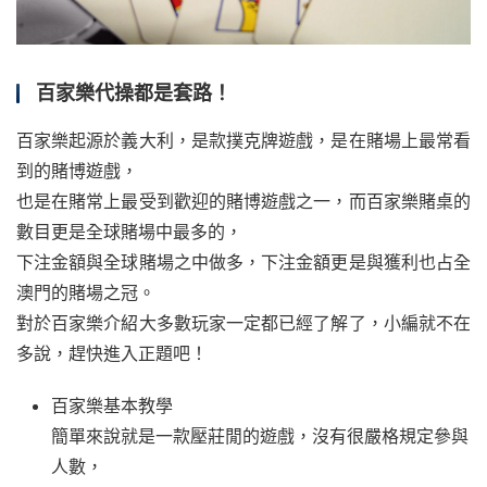
百家樂代操都是套路！
百家樂起源於義大利，是款撲克牌遊戲，是在賭場上最常看
到的賭博遊戲，
也是在賭常上最受到歡迎的賭博遊戲之一，而百家樂賭桌的
數目更是全球賭場中最多的，
下注金額與全球賭場之中做多，下注金額更是與獲利也占全
澳門的賭場之冠。
對於百家樂介紹大多數玩家一定都已經了解了，小編就不在
多說，趕快進入正題吧！
百家樂基本教學
簡單來說就是一款壓莊閒的遊戲，沒有很嚴格規定參與
人數，