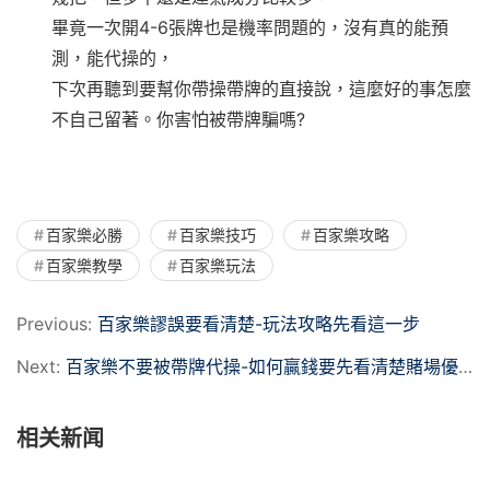
畢竟一次開4-6張牌也是機率問題的，沒有真的能預
測，能代操的，
下次再聽到要幫你帶操帶牌的直接說，這麼好的事怎麼
不自己留著。你害怕被帶牌騙嗎?
百家樂必勝
百家樂技巧
百家樂攻略
百家樂教學
百家樂玩法
Previous:
百家樂謬誤要看清楚-玩法攻略先看這一步
Next:
百家樂不要被帶牌代操-如何贏錢要先看清楚賭場優勢
相关新闻