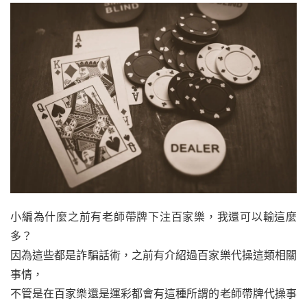
小編為什麼之前有老師帶牌下注百家樂，我還可以輸這麼
多？
因為這些都是詐騙話術，之前有介紹過百家樂代操這類相關
事情，
不管是在百家樂還是運彩都會有這種所謂的老師帶牌代操事