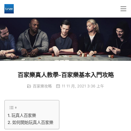
百家樂真人教學-百家樂基本入門攻略
百家樂攻略
11 11 月, 2021 3:36 上午
玩真人百家樂
如何開始玩真人百家樂