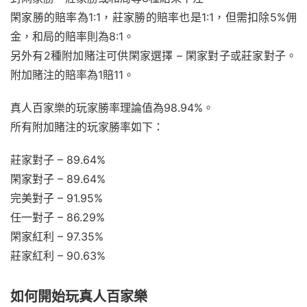
閑家勝的賠率為1:1，莊家勝的賠率也是1:1，但需扣除5%佣
金，和局的賠率則為8:1。
另外有2種附加賭注可供閑家選擇 – 閑家對子或莊家對子。
附加賭注的賠率為1賠11。
真人百家樂的玩家勝率理論值為98.94%。
所有附加賭注的玩家勝率如下：
莊家對子 – 89.64%
閑家對子 – 89.64%
完美對子 – 91.95%
任一對子 – 86.29%
閑家紅利 – 97.35%
莊家紅利 – 90.63%
如何開始玩真人百家樂