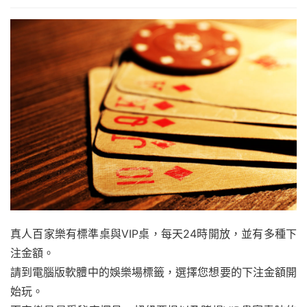
真人百家樂有標準桌與VIP桌，每天24時開放，並有多種下
注金額。
請到電腦版軟體中的娛樂場標籤，選擇您想要的下注金額開
始玩。