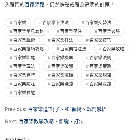
入賭門的
百家樂路
，仍然快點戒賭為高明的計策！
百家樂
百家樂下注法
百家樂交替法
百家樂常見套路
百家樂平注
百家樂必勝
百家樂戰術
百家樂打法
百家樂技巧
百家樂技巧攻略
百家樂投注法
百家樂攻略
百家樂斷尾
百家樂機率
百家樂法則
百家樂玩法
百家樂破解
百家樂策略
百家樂算牌
百家樂籌碼
百家樂規律
百家樂賭莊
百家樂賺錢
百家樂贏錢
百家樂長龍
Previous:
百家樂追“對子、和”藝術、戰鬥感悟
Next:
百家樂教學攻略、斷纜、打法