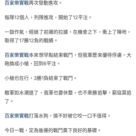
百家樂實戰
再次發動進攻。
每隊12個人，列隊進攻，開始了12平注。
一鼓作氣，經過了前邊的拉據，在機會之下，衝上了陣地，
取得了17勝12負的戰績。
百家樂實戰
本來想早點結束戰鬥，但我軍歷來優待俘虜，大
砲換成小槍，回到6平注。
小槍也在行，3勝1負結束了戰鬥。
敵軍如水潮退了，我軍也要休整，也不乘勝追擊，窮寇莫追
了。
百家樂實戰
打落水狗，搞不好被它咬一口不值得。
今日一戰，定為後邊的戰鬥奠下良好的基礎。