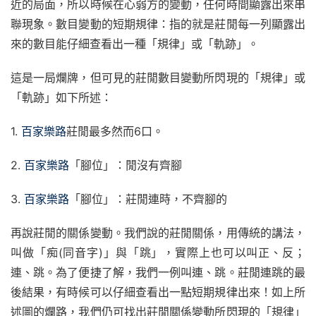
近的局面，所以時候在心弱方的變動，任何時間顯露出來串
聯現象。數目變動的短期規律：指的就是莊閒每一列顯露出
來的數目能仔細查看出一種「規律」或「軌跡」。
這是一局爛牌，但可見的莊閒數目變動所閃現的「規律」或
「軌跡」如下所述：
1. 
百家樂路
莊閒最多然而6口。
2. 
百家樂路
「腳位」：閒沒有齊腳
3. 
百家樂路
「腳位」：莊閒連時，不齊腳的
再說莊閒的關係變動。我們說的莊閒關係，用傳統的講法，
叫做「痴(同音字)」與「跳」，實際上也可以叫正、反；
連、跳。為了便捷了解，我們一例叫連、跳。莊閒連跳的最
後結果，有時候可以仔細查看出一點短期規律出來！如上所
述圖的爛路，我們仍可找出莊閒關係變動所閃現的「規律」