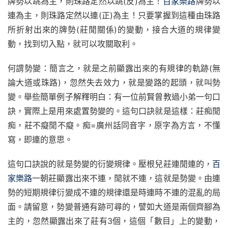
牌勢以跳為主，則珠路定然以跳(反)為主！
百家樂路
牌勢以
連為主，則珠路定然以連(正)為主！只要掌握到這種由珠路
所折射出來的牌勢(莊閒關係)的變動，接合大道的規律變
動，找到切入點，就可以攻關取利。
何謂勢變：簡言之，就是之前顯露出來的有規律的軌跡(無
論大道或珠路)，忽然失去效力，就是變路的起頭，就叫勢
變。舉些簡單例子解釋明白：有一位前賢曾教過小弟一句口
訣，實際上是用來處置勢變的。這句口訣就是這樣：莊痴閒
痴，莊不癡閒不癡。痴=廣州話同音字，原字為方言，不懂
寫，即連的意思。
這句口訣說的就是勢變的衍變規律。壓根兒莊連閒連的，
百
家樂路
一朝莊顯露出來不連，閒就不連，這就是勢變。由連
勢的短期規律衍變成不連的規律還是時連時不連的混亂的局
面。請留意，勢變普通有跡可尋的，譬如大道是兩個齊腳為
主的，忽然顯露出來了莊有3個，這個「數目」上的變動，