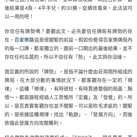
後結果是4負，4平手兒，約30勝。從績效看來，此法該可
以一用的吧！
你信任有牌勢嗎？要觀此文，必先要信任牌局有牌勢的存
在，
百家樂路
這是很關緊的前設。假如你覺得百家樂牌局內
的每一口牌，都是獨立的，跟前一口開出的最後結果，並不
存在任何瓜葛的，所以不信任有「勢」。此文與你沒緣。
我定義的所說的「牌勢」，是指不論什麼由莊與閒所組成的
牌局，在大部分數的事情狀況下，都客觀存在一定的「規
律」。這種「規律」，有時很短，有時貫通整個的局面：胸
懷～，都是路程經過人工思惟所「定義」及「發覺」的。所
以，是否真實客觀存在並不關緊，可以是吹毛求疵的！關緊
的，是依據這種規律，找出「軌跡」、「發展方向」，而後
依循此發展方向攻關獲利。