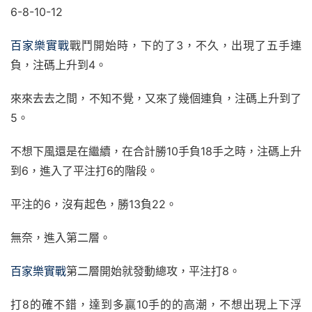
6-8-10-12
百家樂實戰
戰鬥開始時，下的了3，不久，出現了五手連
負，注碼上升到4。
來來去去之間，不知不覺，又來了幾個連負，注碼上升到了
5。
不想下風還是在繼續，在合計勝10手負18手之時，注碼上升
到6，進入了平注打6的階段。
平注的6，沒有起色，勝13負22。
無奈，進入第二層。
百家樂實戰
第二層開始就發動總攻，平注打8。
打8的確不錯，達到多贏10手的的高潮，不想出現上下浮