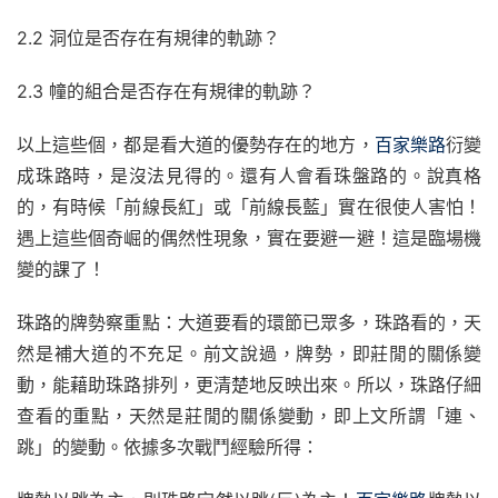
2.2 洞位是否存在有規律的軌跡？
2.3 幢的組合是否存在有規律的軌跡？
以上這些個，都是看大道的優勢存在的地方，
百家樂路
衍變
成珠路時，是沒法見得的。還有人會看珠盤路的。說真格
的，有時候「前線長紅」或「前線長藍」實在很使人害怕！
遇上這些個奇崛的偶然性現象，實在要避一避！這是臨場機
變的課了！
珠路的牌勢察重點：大道要看的環節已眾多，珠路看的，天
然是補大道的不充足。前文說過，牌勢，即莊閒的關係變
動，能藉助珠路排列，更清楚地反映出來。所以，珠路仔細
查看的重點，天然是莊閒的關係變動，即上文所謂「連、
跳」的變動。依據多次戰鬥經驗所得：