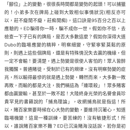
「腳位」上的變動，很很長時間都是變勢的起頭！可以捕獵
的！小弟多次在牌局上碰到大致相似事情狀況(相反亦可
以，莊不癡閒不癡，莊痴閒痴)，這口訣是95百分之百以上
應驗的。ED騙得你一時，騙不成你一世。假如你不信，去
檢查一下子已有的牌局，是否大多數這麼？假如你深得大道
Dubo的臨場應變的精粹，明察細變，守緊寧緊莫鬆的原
則，則遇上這些個牌局，還是有特殊情況失去贏的機緣，但
一定不會輸！要清楚，遇上勢變是很使人害怕的！眾人皆醉
我獨醒。普通賭徒，受制於已有的規律，沒有明察勢變的症
兆，所以輸得最慘的就是遇上勢變，轉然而來，大多數一敗
再敗，而輸的都是大注，我們稱這為「連環殺」！眾多賭客
都由贏變輸，甚至於一敗不起！大陸終身光榮的名譽會員珍
貴罕見的書籍說的「捕鳥理論」，收網捕鳥就是指這！所
以，賭百家樂要時候在心大勢的變動，要維持沉著心，知道
臨場機變！這是一種訓練，要苦練的！沒有敏捷形式！所
以，誰說賭百家樂不難？ED已沉淪賭海沒話說，若你是初