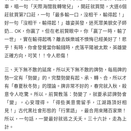
車，唱一句「天際海闊我轉彎兒」，開莊就買閒，大道6個
莊就買第7口莊，一句「最多輸一口，沒相干，輸得起！」
好一句「沒相干，輸得起！」雄姿英發，迷死眾美貌女子師
奶… OK，你贏了。但在老前賢眼中，你「贏了一時，輸了
一世」，實在輸得起嗎？離去娛樂城不懊悔已經美好了！悲
乎！有時，你會發覺當你輸錢時，虎落平陽被太欺，英雄變
正確方向，可笑！！令人悲傷！
三、天下無不散的延席，所以天下無不散的牌勢，每局牌的
勢一定有「勢變」的。完整勢變有起、承、轉、合，所以才
有「春夏秋冬勢」的理論。牌非常不好的，春完就入秋，殺
意令人吃驚。所以，前賢教落：勢變了，就要承認牌勢會
「變」，心安理得。「得些美意需留手，江湖路頂好相
見！」古代黑社會形態的「行業語」，最合用來賭百家樂！
所以，一句話，一變最好就逃之夭夭。三十六計，走為上
計。