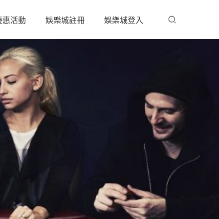
優惠活動
娛樂城註冊
娛樂城登入