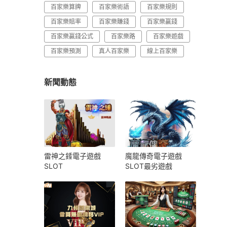
百家樂算牌
百家樂術語
百家樂規則
百家樂賠率
百家樂賺錢
百家樂贏錢
百家樂贏錢公式
百家樂路
百家樂遊戲
百家樂預測
真人百家樂
線上百家樂
新聞動態
雷神之錘電子遊戲
魔龍傳奇電子遊戲
SLOT
SLOT最劣遊戲