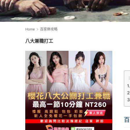
Home
百家樂攻略
八大兼職打工
百