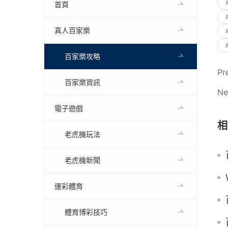
首頁
真人百家樂
百家樂攻略
Pr
百家樂資訊
Ne
電子遊戲
相
老虎機玩法
老虎機新聞
運彩體育
體育博彩技巧