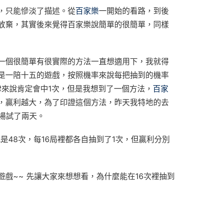
，只能慘淡了描述。從
百家樂
一開始的看路，到後
放棄，其實後來覺得百家樂說簡單的很簡單，同樣
一個很簡單有很實際的方法一直想適用下，我就得
是一陪十五的遊戲，按照機率來說每把抽到的機率
律來說肯定會中1次，但是我想到了一個方法，
百家
，贏利越大，為了印證這個方法，昨天我特地的去
場試了兩天。
是48次，每16局裡都各自抽到了1次，但贏利分別
戲~~ 先讓大家來想想看，為什麼能在16次裡抽到