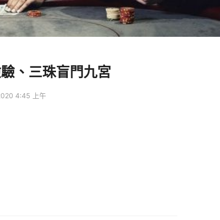
檢驗、三珠盲門九宮
2020 4:45 上午