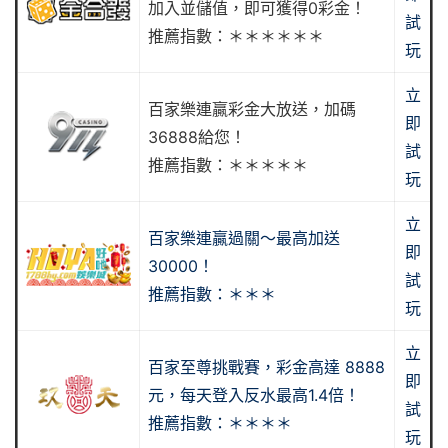
加入並儲值，即可獲得0彩金！
試
推薦指數：＊＊＊＊＊＊
玩
立
百家樂連贏彩金大放送，加碼
即
36888給您！
試
推薦指數：＊＊＊＊＊
玩
立
百家樂連贏過關～最高加送
即
30000！
試
推薦指數：＊＊＊
玩
立
百家至尊挑戰賽，彩金高達 8888
即
元，每天登入反水最高1.4倍！
試
推薦指數：＊＊＊＊
玩