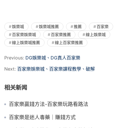
娛樂城
娛樂城推薦
推薦
百家樂
百家樂娛樂城
百家樂推薦
線上娛樂城
線上娛樂城推薦
線上百家樂推薦
Previous:
DG娛樂城、DG真人百家樂
Next:
百家樂娛樂城、百家樂課程教學、破解
相关新闻
百家樂贏錢方法-百家樂玩路看路法
百家樂是迷人毒藥｜賺錢方式