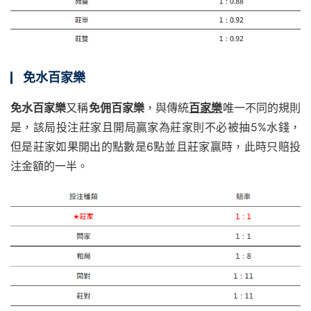
免水百家樂
免水百家樂
又稱
免佣百家樂
，與傳統
百家樂
唯一不同的規則
是，該局投注莊家且開局贏家為莊家則不必被抽5%水錢，
但是莊家如果開出的點數是6點並且莊家贏時，此時只賠投
注金額的一半。