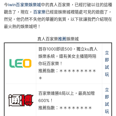
今
iwin百家樂娛樂城
中的真人百家樂，已經打破以往的這種
觀念了，現在，
百家樂
已經是娛樂城裡隨處可見的遊戲了，
然兒，他仍然不失他的華麗的氣質，以下就讓我們介紹現在
最火熱的娛樂城吧！
真人百家樂
推薦
娛樂城
首存1000即送500，獨立ku真人
立
娛樂系統，還有美女主播隨時陪
即
你玩百家樂！
試
推薦指數：＊＊＊＊＊＊＊＊＊
玩
＊
立
百家樂連勝8局以上，最高加贈
即
600%！
試
推薦指數：＊＊＊＊＊＊＊＊
玩