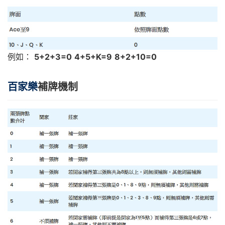
例如： 
5+2+3=0
4+5+K=9
8+2+10=0
百家樂
補牌機制