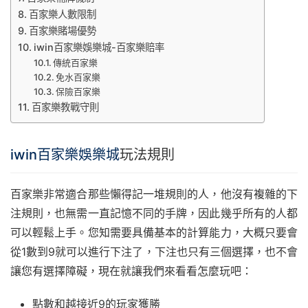
百家樂人數限制
百家樂賭場優勢
iwin百家樂娛樂城-百家樂賠率
傳統百家樂
免水百家樂
保險百家樂
百家樂教戰守則
iwin百家樂娛樂城
玩法規則
百家樂非常適合那些懶得記一堆規則的人，他沒有複雜的下
注規則，也無需一直記憶不同的手牌，因此幾乎所有的人都
可以輕鬆上手。您知需要具備基本的計算能力，大概只要會
從1數到9就可以進行下注了，下注也只有三個選擇，也不會
讓您有選擇障礙，現在就讓我們來看看怎麼玩吧：
點數和越接近9的玩家獲勝