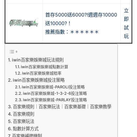
立
首存5000送6000?!週週存10000
即
送10000?！
試
推薦指數：＊＊＊＊＊＊
玩
iwin百家樂娛樂城玩法規則
iwin百家樂娛樂城點數計算
iwin百家樂娛樂城賠率
iwin百家樂娛樂城投注策略
iwin百家樂娛樂城-PAROLI投注策略
iwin百家樂娛樂城-1-3-2-6投注策略
iwin百家樂娛樂城-PARLAY投注策略
百家樂規則｜百家樂玩法｜百家樂基礎｜百家樂教學
百家樂規則
百家樂玩法
點數計算方式
百家樂補牌機制