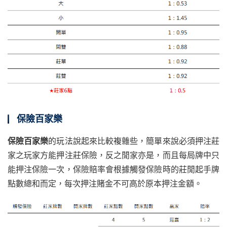
保險百家樂
保險百家樂
的玩法說起來比較複雜些，簡單來說必須押注莊
家之玩家方能押注莊保險，反之閒家亦是，而且每局牌中只
能押注保險一次，保險賠率會根據觸發保險時的莊閒起手牌
點數總和而定，每次押注賭金不可高於原本押注金額。