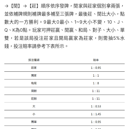
→【閒】→【莊】順序依序發牌，閒家與莊家個別拿兩張，
並依補牌規則補牌最多補至三張牌，最後莊、閒比大小，點
數大的一方勝利。9最大0最小、1~9大小不變，10、J、
Q、K為0點。玩家可押莊贏、閒贏、和局、對子、大小、單
雙，若是該局投注莊家且開局贏家為莊家，則需抽5%水
錢，投注賠率請參考下表所示。