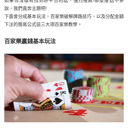
如果你沒還有找到好平台的話，強烈推薦!那麼廢話不多
說，我們直奔主題吧!
下面會分成基本玩法，百家樂破解牌路技巧，以及分配金額
下注的簡易公式這三大項百家樂教學。
百家樂贏錢基本玩法