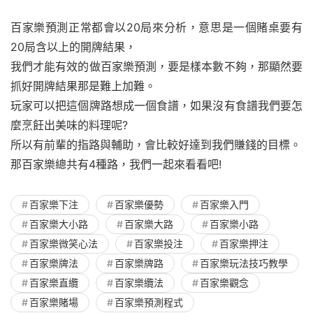
百家樂預測正常都會以20局來分析，意思是一個賭桌要有
20局含以上的開牌結果，
我們才能有效的做百家樂預測，要是樣本數不夠，那顯然要
抓好開牌結果那是難上加難。
玩家可以把這個牌路想成一個食譜，如果沒有食譜我們要怎
麼烹飪出美味的料理呢?
所以有前輩的指路與輔助，會比較好達到我們賺錢的目標。
那百家樂總共有4種路，我們一起來看看吧!
百家樂下注
百家樂優勢
百家樂入門
百家樂大小路
百家樂大路
百家樂小路
百家樂微笑心法
百家樂投注
百家樂押注
百家樂牌法
百家樂牌路
百家樂玩法技巧教學
百家樂直纜
百家樂纜法
百家樂觀念
百家樂賭場
百家樂預測程式