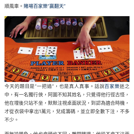
順風車。
賭場百家樂“贏翻天”
今天的題目是“一把過”，也是真人真事。話說
百家樂
迷之
中，有一名獨行俠，阿圖不知其姓名，只覺得他行徑古怪，
他在埋後只站不坐，默默注視桌面狀況，到認為適合時機，
才從衣袋中拿出1萬元，兌成籌碼，並立即全數下注，不多
不少。
而無論勝負，他也會頭也不回，離開賭場；他從不會下注兩