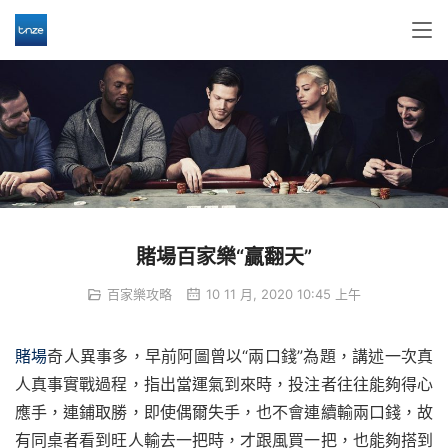
賭場百家樂“贏翻天”
百家樂攻略
10 11 月, 2020 10:45 上午
賭場
奇人異事多，早前阿圖曾以“兩口錢”為題，講述一次真
人真事實戰過程，指出當運氣到來時，投注者往往能夠得心
應手，連鋪取勝，即使偶爾失手，也不會連續輸兩口錢，故
有同桌者看到旺人輸去一把時，才跟風買一把，也能夠搭到