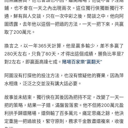
鋪，也不會在一天之內出現兩次。這位獨行俠獨斷獨行不
通，鮮有與人交談，只在一次中彩之後，閒談之中，他向阿
圖透露，去年他以這個一把過的方法，一天一把下來，共贏
取了200萬元。
換言之，以一年365天計算，他是贏多輸少，差不多贏了
280天左右，只負了80天，才得出這個成績，勝負比率是7
對2左右，即贏面高達七成。
賭場百家樂“贏翻天”
阿圖沒有打探他的投注方法，也沒有懷疑他的賽果，因為萍
水相逢，泛泛之交並沒有講大話必要。
故事並未結束，獨行俠在其後因為把持不定，改變了一天一
把的策略，結果一子錯，滿盤皆落索。他不但將200萬元盈
利拱手歸還賭場，還倒輸了百多萬元。痛定思痛之餘，他決
定重施一把過故技，緊守原則，務求千金散盡還複來，收復