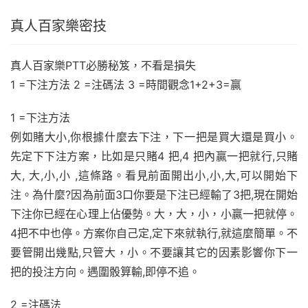
真人百家樂密技
真人百家樂PTT必勝秘笈，不看是損失
1 =下注方法 2 =注碼法 3 =時間觀念1+2+3=贏
1 =下注方法
例如賭大小,你根據什麼去下注，下一把是買大還是買小。
先定下下注方案，比如是只賭4 把,4 把內贏一把就行,只賭
大, 大,小,小 ,這條路。看見前面開出小,小,大,可以開始下
注。為什麼?因為前面3口你要是下注已經輸了3把,現在開始
下注你已經在心理上佔優勢。大，大，小，小贏一把就停。
4把不中也停。方案你自己定,定下來就執行,就這麼簡單。不
要管開出幾點,只管大，小。不要讓其它的因素影響你下一
把的投注方向。遇圍骰算輸,即停不追。
2 =注碼法