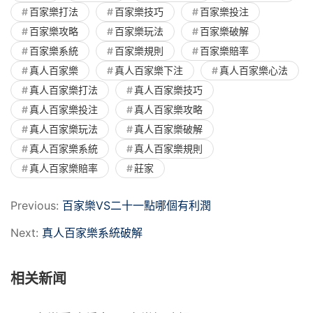
百家樂打法
百家樂技巧
百家樂投注
百家樂攻略
百家樂玩法
百家樂破解
百家樂系統
百家樂規則
百家樂賠率
真人百家樂
真人百家樂下注
真人百家樂心法
真人百家樂打法
真人百家樂技巧
真人百家樂投注
真人百家樂攻略
真人百家樂玩法
真人百家樂破解
真人百家樂系統
真人百家樂規則
真人百家樂賠率
莊家
Previous:
百家樂VS二十一點哪個有利潤
Next:
真人百家樂系統破解
相关新闻