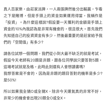
真人百家樂，由莊家派牌，一人兩張牌然後分出輸贏，乍看
之下是賭博，但是手頭上的資金如果運用得當，我稱作是
「投資」。為什麼這樣說?假設要一天獲利的金額是手頭上
資金的10%內我認為是非常有機會的，很且很大。首先我們
先知道自己的投資資金有多少，然後最重要的是莊家給予我
們的「空間值」有多少?
請各位試想一個問題，我們從小到大最不缺乏的就是考試，
假設今天老師有20題是非題，跟各位同學說只要答對5題，
這場考試就是及格，此時此刻還有人會想讀書嗎?
我想答案是不會的，因為是非題的題目答對的機率是多少?
是50%!
所以如果我全猜O或全猜X，除非今天運氣真的非常不好，
非常少的機會會出現20題全O或全X。