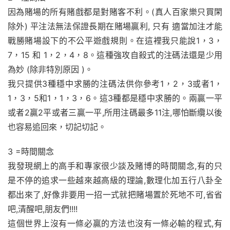
因為賭場的所有賭戲都是對賭客不利。(真人百家樂只買閑
除外) 平注法無法保證長期在賭場贏利, 只有 適當加注才能
戰勝賭場設下的不公平遊戲規則。在這裡我只能說1，3，
7，15 和 1，2，4，8。這種強攻自殺式的注碼法還是少用
為妙 (除非特別原因 )。
我只提供3種穩中求勝的注碼法供你參考1，2，3或者1，
1，3，5和1，1，3，6。這3種都是穩中求勝的。兩贏一平
或者2贏2平或者三贏一平,所用注碼最多11注,哪怕斷纜以後
也容易追回來，切記切記。
3 =時間關念
我發現網上的高手和專家很少談及賭博的時間關念,有的只
是不停的追求一些越來越高級的理論,數理化加五行八卦全
都出來了,好像非要用一招一式就把賭場置於死地不可,省省
吧,清醒吧,朋友們!!!!
這個世界上沒有一條必贏的方法也沒有一條必輸的程式,有