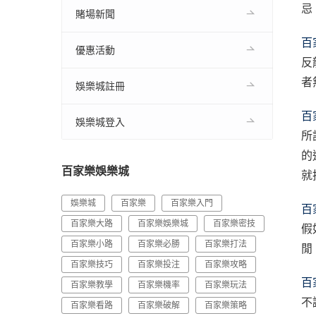
忌
賭場新聞
百
優惠活動
反
者
娛樂城註冊
百
娛樂城登入
所
的
百家樂娛樂城
就
娛樂城
百家樂
百家樂入門
百
百家樂大路
百家樂娛樂城
百家樂密技
假
百家樂小路
百家樂必勝
百家樂打法
閒
百家樂技巧
百家樂投注
百家樂攻略
百
百家樂教學
百家樂機率
百家樂玩法
不
百家樂看路
百家樂破解
百家樂策略