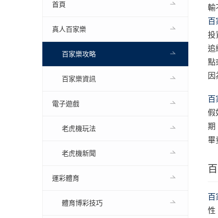
首頁
輸
百
真人百家樂
投
追
百家樂攻略
點
因
百家樂資訊
百
電子遊戲
假
期
老虎機玩法
畢
老虎機新聞
百
運彩體育
百
體育博彩技巧
性