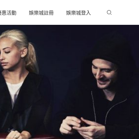
優惠活動
娛樂城註冊
娛樂城登入