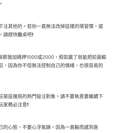
。
下注其他的。若你一直無法改掉這樣的壞習慣，或
請趕快離桌吧❗️
那我加碼押1000或2000，假如贏了就能把前面輸
忌，因為你不但無法控制自己的情緒，也很容易的
莊是這幾局的熱門投注對象。請不要執意要繼續下
家務必注意❗️
己的心態，不要心浮氣躁。因為一直輸而感到急