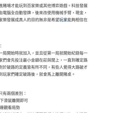
進賭場才能玩到百家樂或其他博弈遊戲。科技發展
由電腦全自動發牌，後來改使用機械手臂，現金，
家樂發展成真人的目的無非是希望
玩家
能夠相信在
：
一局開始時就加入，並且從第一局就開始紀錄每一
家們會先投注最小金額在莊與閒上，一直到確定路
對於破路的定義皆有所不同，有些人覺得大路破才
到玩家們確定破路後，就會馬上離開賭桌。
只有兩個差別：
一下滑鼠離開即可
桌邊觀看局勢