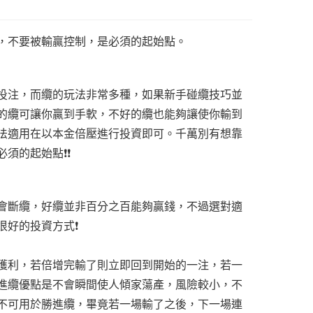
，不要被輸贏控制，是必須的起始點。
投注，而纜的玩法非常多種，如果新手碰纜技巧並
的纜可讓你贏到手軟，不好的纜也能夠讓使你輸到
法適用在以本金倍壓進行投資即可。千萬別有想靠
起始點❗️❗️
會斷纜，好纜並非百分之百能夠贏錢，不過選對適
好的投資方式❗️
獲利，若倍增完輸了則立即回到開始的一注，若一
進纜優點是不會瞬間使人傾家蕩產，風險較小，不
不可用於勝進纜，畢竟若一場輸了之後，下一場連