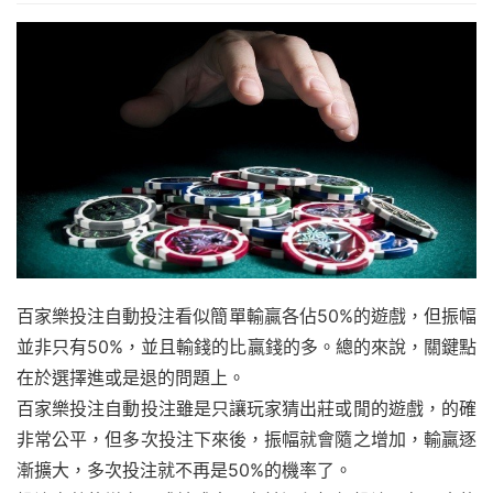
百家樂投注自動投注看似簡單輸贏各佔50%的遊戲，但振幅
並非只有50%，並且輸錢的比贏錢的多。總的來說，關鍵點
在於選擇進或是退的問題上。
百家樂投注自動投注雖是只讓玩家猜出莊或閒的遊戲，的確
非常公平，但多次投注下來後，振幅就會隨之增加，輸贏逐
漸擴大，多次投注就不再是50%的機率了。