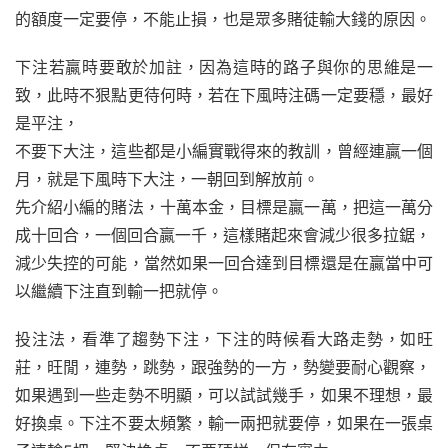
的額度一定要停，不能止損，也是眾多賭徒輸大錢的原因。
下注若贏時要敢於加註，因為這時的路子與你的思維是一
致，此時不狠點更待何時，若在下風時注碼一定要穩，最好
是平注，
不要下大注，這些都是小編實戰得來的教訓，曾經連贏一個
月，就是下風時下大注，一朝回到解放前。
先介紹小編的賭法，十萬本金，目標是贏一萬，把這一萬分
成十回合，一個回合贏一千，這樣賭起來會減少很多拉鋸，
減少失控的可能，當然如果一回合達到目標還是在贏當中可
以繼續下注直到輸一把就停。
投注法，看準了趨勢下注，下注的時候看大路走勢，如旺
莊，旺閒，連勢，跳勢，跟強勢的一方，勢變要耐心觀察，
如果遇到一些走勢不明顯，可以試試幾手，如果不理想，最
好換桌。下注不要太頻繁，輸一兩把就要停，如果在一張桌