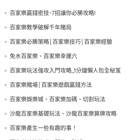
百家樂贏錢密技-7招讓你必勝攻略!
百家樂教學破解千年賭局
百家樂必勝策略│百家樂技巧│百家樂經驗
免水百家樂、百家樂幸運六
百家樂玩法強攻入門攻略_1分鐘懶人包全秘笈
百家樂賭場│百家樂遊戲贏錢方法
百家樂娛樂城、百家樂加碼、切割玩法
沙龍百家樂基礎玩法、沙龍百家樂算牌攻略
百家樂產生一些有趣的事！