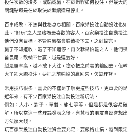
投注次數的增多，或輸或贏，在於過程如何投注，但最大的
關鍵點還是在於取決於繼續還是停止。
百事成敗，不無與性格息息相關，百家樂投注自動投注也如
此。“好玩”之人是賭場最喜歡的客人，百家樂投注自動投注
他們沒有目標，不管輸贏都會繼續投下去，之到輸完。
贏了不知道收，輸了不知道停。再次就是怕輸之人，他們畏
首畏尾，敢輸不甘贏，越是運氣好，
越是勝率高，越不敢下大注，擔心把之前贏的輸回去，但輸
大了卻大膽投注，要把之前輸掉的贏回來，欠缺理智。
常用技巧很多，需要的不僅是了解更這些技巧，更重要的是
近年來，有不少百家樂投注自動投注新玩法，
例如：大小、對子、單雙、龍七等等，但是都是很容易破
解，所以當這一些理論發表之後，有慧根的朋友自然會想出
方法贏大錢。
玩百家樂投注自動投注資金要充足，要嚴格止損，輸到限定