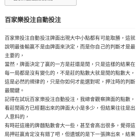
百家樂投注自動投注
百家樂投注自動投注牌面出現大中小點都有可能取勝，這就
說明最後輸贏不是由牌面來決定，而是你自己的判斷才是最
主要的，
當然，牌面決定了贏的一方是莊還是閒，只是這樣的結果在
每一局都是沒有變化的，不是莊的點數大就是閒的點數大，
這是必然的規律的，只是你如何才能選對呢，押注時的判斷
最關鍵。
記得在試玩百家樂投注自動投注，我總會觀察牌面的點數，
看莊閒兩方已經翻出來的牌面大小是多少，但結果往往是出
人意料的，
有時莊這邊的牌麵點數會大一些，甚至會高出很多，覺得這
局押莊贏肯定沒有錯了吧，但遺憾的是下一張牌出來，結果