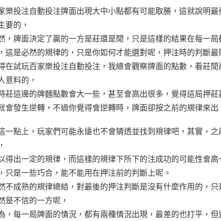
家樂投注自動投注牌面出現大中小點都有可能取勝，這就說明最
主要的，
然，牌面決定了贏的一方是莊還是閒，只是這樣的結果在每一局
，這是必然的規律的，只是你如何才能選對呢，押注時的判斷最
得在試玩百家樂投注自動投注，我總會觀察牌面的點數，看莊閒
人意料的，
時莊這邊的牌麵點數會大一些，甚至會高出很多，覺得這局押莊
就會發生逆轉，不過你覺得會逆轉時，牌面卻按之前的規律來出
這一點上，玩家們可能永遠也不會猜透並找到規律吧，其實，之
，
以得出一定的規律，而這樣的規律下所下的注成功的可能性會高
，只是一些巧合，能不能用在押注前的判斷上呢。
然不成熟的規律總結，對最後的押注判斷是沒有什麼作用的，只
然是不信的一方呢，
為，每一局牌面的情況，都有兩種情況出現，最差的也打平，但