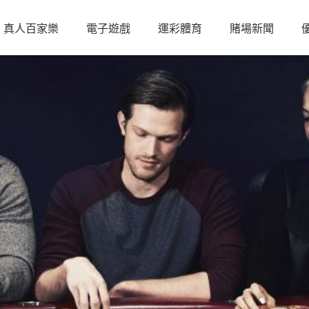
真人百家樂
電子遊戲
運彩體育
賭場新聞