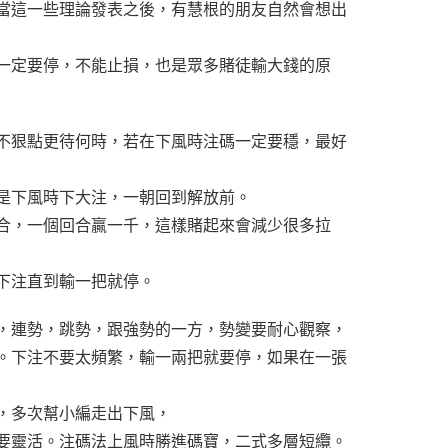
當這一些理論發表之後，有慧根的朋友自然會想出
一定要停，不能止損，也是眾多賭徒輸大錢的原
不狠點更待何時，若在下風時注碼一定要穩，最好
是下風時下大注，一朝回到解放前。
合，一個回合贏一千，這樣賭起來會減少很多拉
下注直到輸一把就停。
，連勢，跳勢，跟強勢的一方，勢變要耐心觀察，
。下注不要太頻繁，輸一兩把就要停，如果在一張
，多次幫小編走出下風，
要靈活。注碼法上風時勝進碼寶，二式多層短纜。