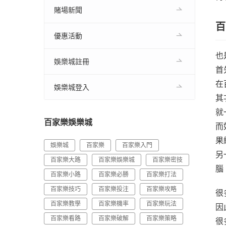
賭場新聞
百
優惠活動
也
娛樂城註冊
首
在
娛樂城登入
其
就
百家樂娛樂城
而
果
娛樂城
百家樂
百家樂入門
另
百家樂大路
百家樂娛樂城
百家樂密技
腦
百家樂小路
百家樂必勝
百家樂打法
百家樂技巧
百家樂投注
百家樂攻略
很
百家樂教學
百家樂機率
百家樂玩法
因
百家樂看路
百家樂破解
百家樂策略
很