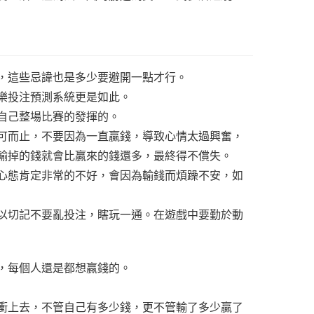
，這些忌諱也是多少要避開一點才行。
樂投注預測系統更是如此。
自己整場比賽的發揮的。
可而止，不要因為一直贏錢，導致心情太過興奮，
輸掉的錢就會比贏來的錢還多，最終得不償失。
心態肯定非常的不好，會因為輸錢而煩躁不安，如
以切記不要亂投注，瞎玩一通。在遊戲中要勤於動
，每個人還是都想贏錢的。
衝上去，不管自己有多少錢，更不管輸了多少贏了