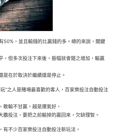
有50%，並且輸錢的比贏錢的多。總的來說，關鍵
平，但多次投注下來後，振幅就會隨之增加，輸贏
還是在於取決於繼續還是停止。
玩”之人是賭場最喜歡的客人，百家樂投注自動投注
，敢輸不甘贏，越是運氣好，
大膽投注，要把之前輸掉的贏回來，欠缺理智。
，有不少百家樂投注自動投注新玩法，