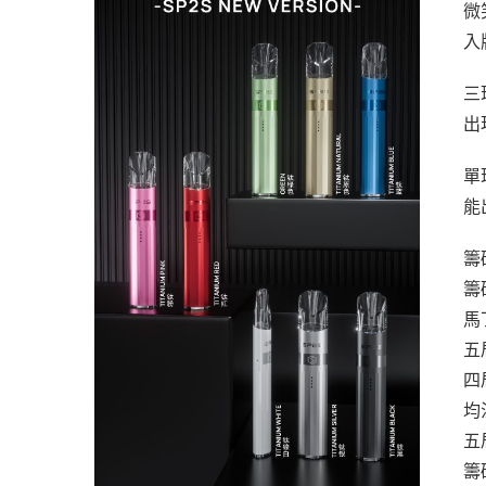
微
入
三
出
單
能
籌
籌
馬
五
四
均
五
籌