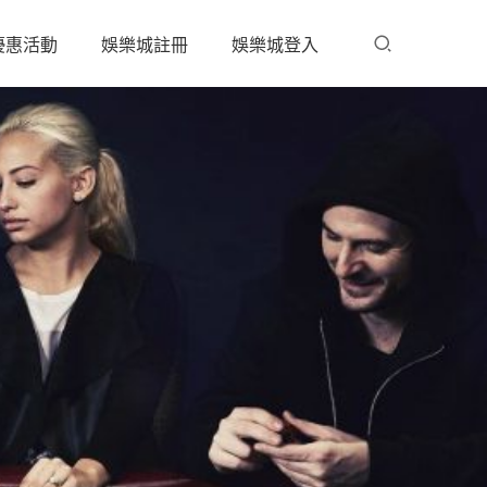
優惠活動
娛樂城註冊
娛樂城登入