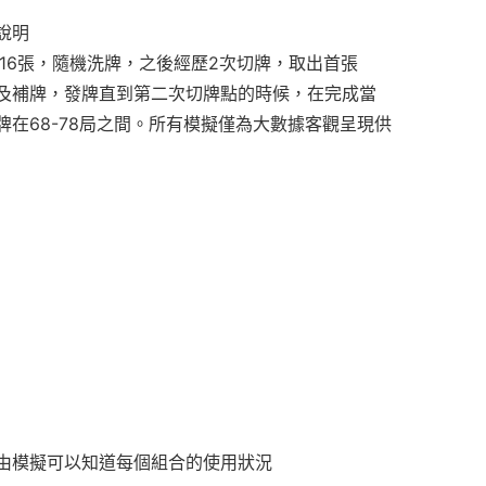
說明
16張，隨機洗牌，之後經歷2次切牌，取出首張
及補牌，發牌直到第二次切牌點的時候，在完成當
在68-78局之間。所有模擬僅為大數據客觀呈現供
由模擬可以知道每個組合的使用狀況