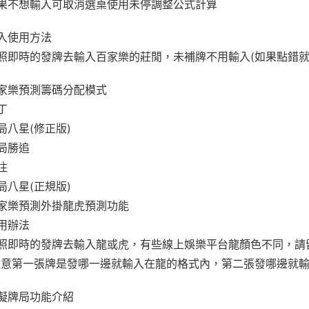
果不想輸入可取消選桌使用未停調整公式計算
入使用方法
照即時的發牌去輸入百家樂的莊閒，未補牌不用輸入(如果點錯就
家樂預測籌碼分配模式
丁
局八星(修正版)
局勝追
注
局八星(正規版)
家樂預測外掛龍虎預測功能
用辦法
照即時的發牌去輸入龍或虎，有些線上娛樂平台龍顏色不同，請留
注意第一張牌是發哪一邊就輸入在龍的格式內，第二張發哪邊就輸
擬牌局功能介紹