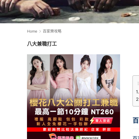
Home
百家樂攻略
八大兼職打工
百
百