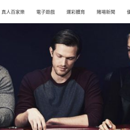
真人百家樂
電子遊戲
運彩體育
賭場新聞