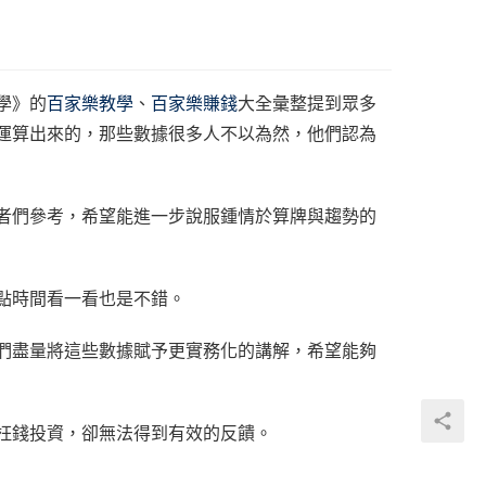
學》的
百家樂教學
、
百家樂賺錢
大全彙整提到眾多
運算出來的，那些數據很多人不以為然，他們認為
者們參考，希望能進一步說服鍾情於算牌與趨勢的
點時間看一看也是不錯。
們盡量將這些數據賦予更實務化的講解，希望能夠
枉錢投資，卻無法得到有效的反饋。