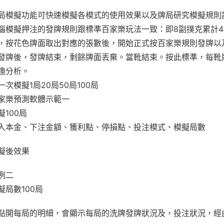
局模擬功能可快速模擬各模式的使用效果以及牌局研究模擬規則
腦模擬押注的發牌規則跟標準百家樂玩法一致：即8副撲克累計4
，按花色牌面取出對應的張數後，開始正式按百家樂規則發牌以
發牌後，發牌結束，剩餘牌面丟棄。當靴結束。按此標準，每靴牌
趣分析。
一次模擬1局20局50局100局
家樂預測軟體示範一
擬100局
入本金、下注金額、獲利點、停損點、投注模式、模擬局數
擬後效果
例二
擬局數100局
點開每局的明細，會顯示每局的洗牌發牌狀況及，投注狀況，經