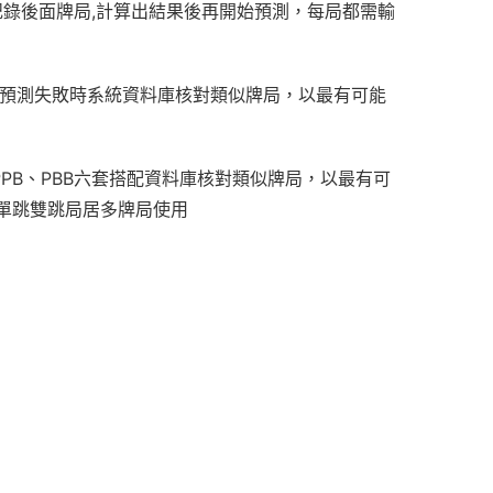
記錄後面牌局,計算出結果後再開始預測，每局都需輸
若預測失敗時系統資料庫核對類似牌局，以最有可能
、PPB、PBB六套搭配資料庫核對類似牌局，以最有可
單跳雙跳局居多牌局使用