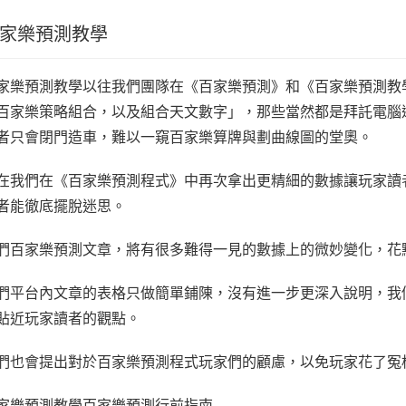
家樂預測教學
家樂預測教學以往我們團隊在《百家樂預測》和《百家樂預測教
百家樂策略組合，以及組合天文數字」，那些當然都是拜託電腦
者只會閉門造車，難以一窺百家樂算牌與劃曲線圖的堂奧。
在我們在《百家樂預測程式》中再次拿出更精細的數據讓玩家讀
者能徹底擺脫迷思。
們百家樂預測文章，將有很多難得一見的數據上的微妙變化，花
們平台內文章的表格只做簡單鋪陳，沒有進一步更深入說明，我
貼近玩家讀者的觀點。
們也會提出對於百家樂預測程式玩家們的顧慮，以免玩家花了冤
家樂預測教學百家樂預測行前指南