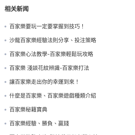
相关新闻
百家樂要玩一定要掌握到技巧！
沙龍百家樂經驗法則分享、投注策略
百家樂心法教學-百家樂輕鬆玩攻略
百家樂 淺談花紋辨識-百家樂打法
讓百家樂走出你的幸運到來！
什麼是百家樂、百家樂遊戲種類介紹
百家樂秘籍寶典
百家樂經驗、勝負、贏錢