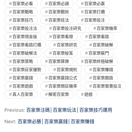
百家樂必看
百家樂必讀
百家樂必贏
百家樂戰略
百家樂戰術
百家樂打纜
百家樂技巧
百家樂技法
百家樂投注
百家樂投注法
百家樂投注研究
百家樂機率
百家樂現金版
百家樂看燈
百家樂看路
百家樂看路打纜
百家樂研究
百家樂破解
百家樂破解法
百家樂秘笈
百家樂竅門
百家樂策略
百家樂算牌
百家樂終極破解
百家樂莊家優勢
百家樂規則
百家樂賺錢
百家樂贏錢
百家樂贏錢公式
百家樂跟路
百家樂遊戲
百家樂閒莊機率
百家樂鴛鴦投注
真人百家樂
解密百家樂
遊戲
Previous:
百家樂注碼│百家樂玩法│百家樂技巧運用
Next:
百家樂必勝│百家樂贏錢│百家樂賺錢