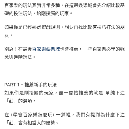
百家樂的玩法其實非常多種，在這邊娛樂城會先介紹比較基
礎的投注玩法，給剛接觸的玩家。
如果你是已經熟悉遊戲規則，想要再找比較有技巧打法的朋
友，
別急！在最後
百家樂娛樂城
也會推薦，一些百家樂必學的觀
念與進階玩法。
PART 1 – 推薦新手的玩法
如果你是剛接觸的玩家，最一開始推薦的就是 單純下注
「莊」的選項，
在 (學會百家樂怎麼玩) 一篇裡，我們有提到為什麼下注
「莊」會有相當大的優勢。