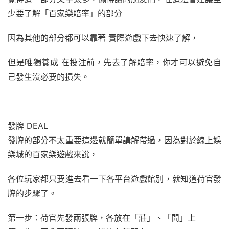
少要了解「百家樂賠率」的部分
因為其他的部分都可以靠著 實際遊戲下去快速了解，
但是唯獨養成 在投注前，先去了解賠率，你才可以避免自
己發生沒必要的損失。
發牌 DEAL
發牌的部分不太重要這邊就簡單講解帶過，因為對於線上娛
樂城的百家樂遊戲來說，
各位玩家都只要進去看一下各平台遊戲館別，就知道荷官發
牌的步驟了。
第一步：荷官先發兩張牌，各放在「莊」、「閒」上