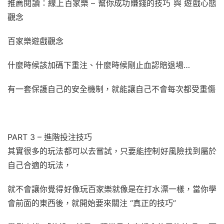
推薦閱讀：線上百家樂 – 幫你成功賺錢的技巧 與 遊戲心態
觀念
百家樂遊戲觀念
什麼時候該加碼下重注、什麼時候剛止血認賠退場…
有一套保護自己的安全機制，就能讓自己不會每次都受重傷
PART 3 – 進階投注技巧
其實很多的玩法都可以去嘗試，只要能控制好風險找到屬於
自己合適的玩法，
就不會讓你覺得好像玩百家樂就像是在打水漂一樣，當你學
會前面的東西後，就開始要來關注 “真正的技巧”