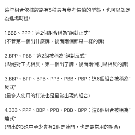
這些組合依據牌路有5種最有參考價值的型態，也可以認定
為進場時機!
1.BBB、PPP：這2個組合稱為”絕對正式”
(不管第一個出什麼牌，後面兩個都是一樣的牌)
2.BPP、PBB：這2組被稱為”絕對反式”
(與絕對正式相反，第一個出了牌，後面兩個則是相反的牌)
3.BBP、BPP、BPB、PPB、PBB、PBP：這6個組合被稱為”
反式”
(最多人使用的打法也是最常出現的組合)
4.BBB、PPP、BBP、PPB、PBB、BPP：這6個組合被稱為”
連式”
(開出的3珠中至少會有2個是連開，也是最常用的組合)