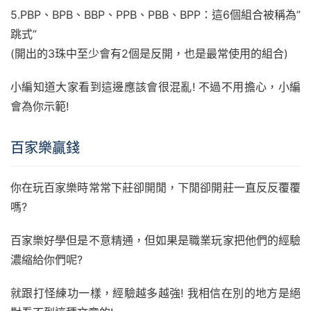
5.PBP、BPB、BBP、PPB、PBB、BPP：這6個組合被稱為”
跳式”
(開出的3珠中至少會有2個是反開，也是最常使用的組合)
小編知道大家看到這邊應該會很混亂! 不過不用擔心，小編
會為你示範!
百家樂贏錢
你在玩百家樂時常常下莊卻開閒，下閒卻開莊一直反反覆覆
嗎?
百家樂好學但是不意精通，但如果是職業玩家把他們的經驗
濃縮給你們呢?
就跟打怪練功一樣，經驗越多越強! 我相信在別的地方是絕