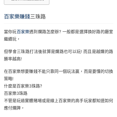
百家樂賺錢
三珠路
當你玩
百家樂
遇到爛路怎麼辦? 一般都是選擇換好路的廳室
繼續玩，
但學會三珠路打法後就算是爛路也可以玩! 而且是越爛的路
勝率越高!
在百家樂想要賺錢不能只靠同一個玩法贏，而是要懂的切換
策略!
什麼是百家樂3珠路?
百家樂3珠路
不管是玩過實體賭場或是線上百家樂的高手玩家都知道如何
應付爛牌，