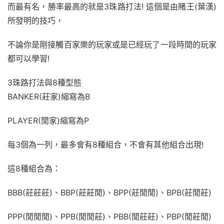
而最有名，勝率最高的就是3珠路打法! 這個是由賭王(葉漢)
所發明的技巧，
不論你是剛接觸百家樂的玩家或是已經玩了一段時間的玩家
都可以學習!
3珠路打法與8種型態
BANKER(莊家)縮寫為B
PLAYER(閒家)縮寫為P
每3個為一列，最多會有8種組合，不會有其他組合出現!
這8種組合為：
BBB(莊莊莊)、BBP(莊莊閒)、BPP(莊閒閒)、BPB(莊閒莊)
PPP(閒閒閒)、PPB(閒閒莊)、PBB(閒莊莊)、PBP(閒莊閒)