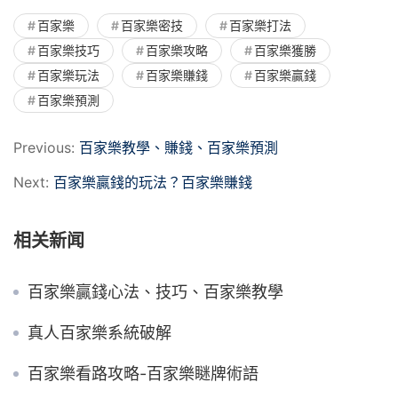
百家樂
百家樂密技
百家樂打法
百家樂技巧
百家樂攻略
百家樂獲勝
百家樂玩法
百家樂賺錢
百家樂贏錢
百家樂預測
Previous:
百家樂教學、賺錢、百家樂預測
Next:
百家樂贏錢的玩法？百家樂賺錢
相关新闻
百家樂贏錢心法、技巧、百家樂教學
真人百家樂系統破解
百家樂看路攻略-百家樂瞇牌術語