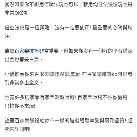
當然如果你不想用倍壓法玩也可以，就用均注法慢慢玩也是
非常OK的!
倍壓法只是一種策略，沒有一定要使用! 最重要的心態與均
注!
雖然
百家樂技巧
非常重要，但如果你沒有一個好的平台穩定
出金也都是白費，
小編推薦你來百家樂賺錢娛樂城玩! 在百家樂賺錢ko可以看
到非常多出金文，
也有許多玩家靠百家樂輕鬆賺錢! 百家樂賺錢不怕你贏錢，
只怕你不來玩!
註冊百家樂賺錢給你不一樣的遊戲體驗享受與服務品質! 趕
緊來註冊吧!