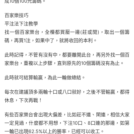
成10個100元籌碼。
百家樂技巧
平注法下注教學
找一個百家樂台，全檯都買壓一邊(莊或閒)，取出一個籌
碼，再買1注，如果中了，就將收回的本利。
此時記得，不管有沒有中，都要離開此台，再另外找一個百
家樂台，重複以上步驟，直到原先的10個籌碼沒有為止。
此時就可結算輸贏，為此一輪做總結。
每次在建議頂多兩輪十口或八口就好，之後不管輸贏，都得
休息，下次再戰！
有些百家樂台會出現大偏差，比如莊不連、閑連，相信大家
一定見過，什麼都不用想，下注10口、8口連的那邊，如第
一輪已出現62.5%以上的勝率，已經可以收工。