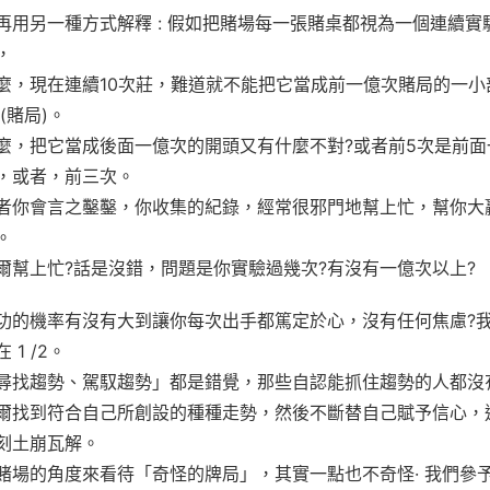
再用另一種方式解釋 : 假如把賭場每一張賭桌都視為一個連續
，
麼，現在連續10次莊，難道就不能把它當成前一億次賭局的一小
 (賭局)。
麼，把它當成後面一億次的開頭又有什麼不對?或者前5次是前面
，或者，前三次。
者你會言之鑿鑿，你收集的紀錄，經常很邪門地幫上忙，幫你大
。
爾幫上忙?話是沒錯，問題是你實驗過幾次?有沒有一億次以上?
功的機率有沒有大到讓你每次出手都篤定於心，沒有任何焦慮?我
 1 /2。
尋找趨勢、駕馭趨勢」都是錯覺，那些自認能抓住趨勢的人都沒
爾找到符合自己所創設的種種走勢，然後不斷替自己賦予信心，這
刻土崩瓦解。
賭場的角度來看待「奇怪的牌局」，其實一點也不奇怪· 我們參