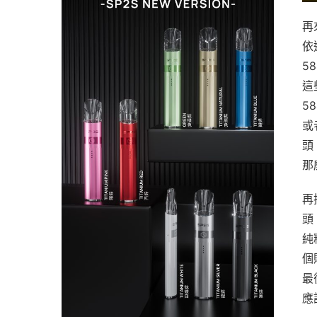
再
依
5
這
5
或
頭
那
再
頭
純
個
最
應