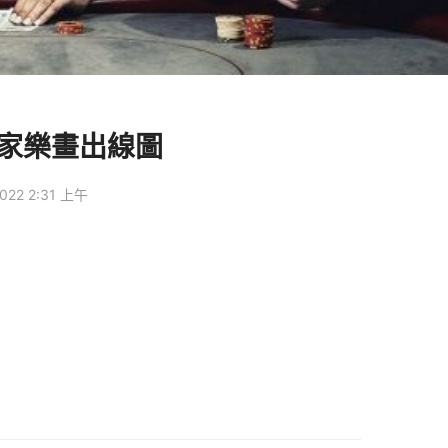
百家樂畫出線圖
2022 2:31 上午