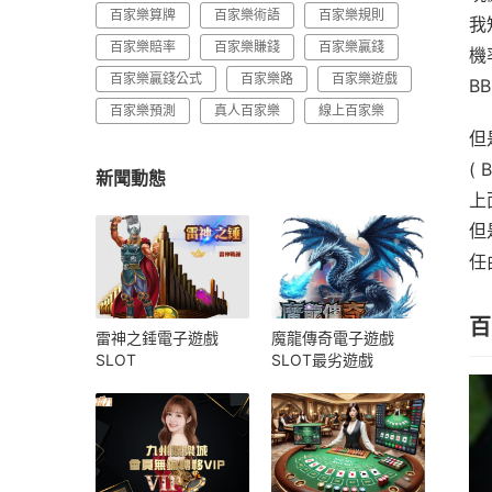
百家樂算牌
百家樂術語
百家樂規則
我
百家樂賠率
百家樂賺錢
百家樂贏錢
機
百家樂贏錢公式
百家樂路
百家樂遊戲
B
百家樂預測
真人百家樂
線上百家樂
但
( 
新聞動態
上
但
任
百
雷神之錘電子遊戲
魔龍傳奇電子遊戲
SLOT
SLOT最劣遊戲