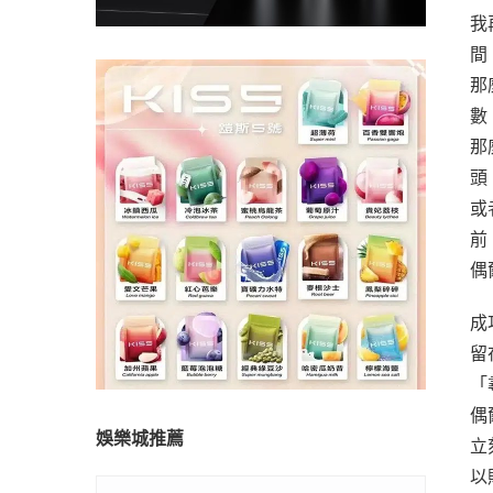
我
間
那
數
那
頭
或
前
偶
成
留在
「
偶
娛樂城推薦
立
以