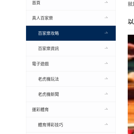
首頁
就
真人百家樂
以
百家樂攻略
百家樂資訊
電子遊戲
老虎機玩法
老虎機新聞
運彩體育
體育博彩技巧