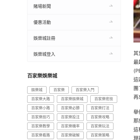
賭場新聞
優惠活動
娛樂城註冊
其
娛樂城登入
最
(P
百家樂娛樂城
這
團
娛樂城
百家樂
百家樂入門
再
百家樂大路
百家樂娛樂城
百家樂密技
百家樂小路
百家樂必勝
百家樂打法
舉
百家樂技巧
百家樂投注
百家樂攻略
那
百家樂教學
百家樂機率
百家樂玩法
這
百家樂看路
百家樂破解
百家樂策略
現