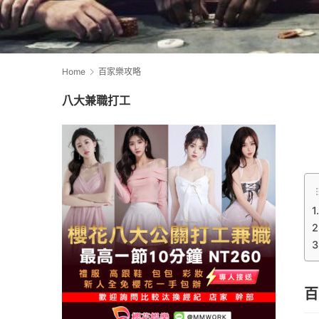
Home
百家樂攻略
八大兼職打工
百