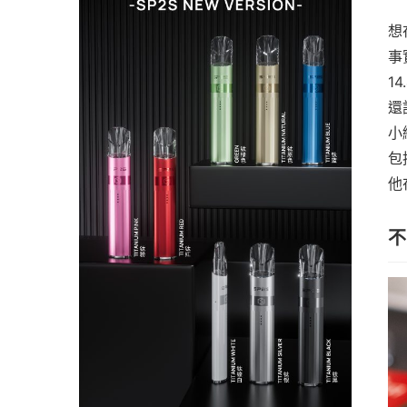
想
事
1
還
小
包
他
不