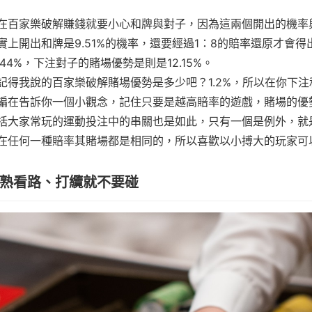
在百家樂破解賺錢就要小心和牌與對子，因為這兩個開出的機率
實上開出和牌是9.51%的機率，還要經過1：8的賠率還原才會得
4.44%，下注對子的賭場優勢是則是12.15%。
記得我說的百家樂破解賭場優勢是多少吧？1.2%，所以在你下注
編在告訴你一個小觀念，記住只要是越高賠率的遊戲，賭場的優
括大家常玩的運動投注中的串關也是如此，只有一個是例外，就
在任何一種賠率其賭場都是相同的，所以喜歡以小搏大的玩家可
熟看路、打纜就不要碰