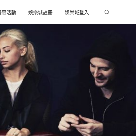
優惠活動
娛樂城註冊
娛樂城登入