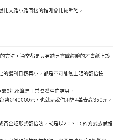
然比大路小路間接的推測會比較準確，
用的方法，通常都是只有缺乏實戰經驗的才會紙上談
定的獲利目標再小，都是不可能無上限的翻倍投
連贏6把都算是正常會發生的結果，
台幣是40000元，也就是說你用這4萬去贏350元，
成黃金矩形式翻倍法，就是以2：3：5的方式去做投