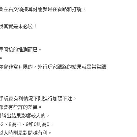
會左右交頭接耳討論就是在看路和打纜，
說其實是未必啦！
算間接的推測而已。
。
你會非常有限的，外行玩家跟路的結果就是常常跟
對手玩家有利情況下則進行加碼下注。
都會有些許的差異。
對勝出結果影響較大的，
2、8為-1、9和0則為0，
越大時則是對閒越有利。