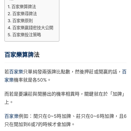
百家樂算牌法
百家樂尋牌法
百家樂原則
百家樂贏錢密技大公開
百家樂投注策略
百家樂算牌
法
若
百家樂
只單純發兩張牌比點數，然後押莊或閒贏的話，
百
家樂
機率就是各50%。
而若是要讓莊與閒勝出的機率相異時，關鍵就在於「加牌」
上。
百家樂
例如：閒只在0~5時加牌、莊只在0~6時加牌，且6
只在閒加到6或7的時候才會加牌。