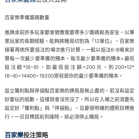
百家樂準備籌碼數量
進牌桌前許多玩家都會猶豫需要帶多少籌碼較為安全，以專
業玩家的長期經驗，能夠將賭局切割為「12單位」，百家樂
接著再依所要投注的場次進行計算，一般以投注6-8場來計
算每一次最少要準備的賭本，每次最少要準備的賭本=最低
投注額*(6~8)，如最低投注額=200元，則200*12*
(6~8)=14400~19200原就是你的最少要準備的賭本。
設立獲利點與停損點百家樂的牌局是無止盡的，若沒有設定
好要玩的局數，這樣就會沒完沒了，所以在入場之前須要先
設定好「獲利點」與「停損點」，且要很明確的遵照目標進
行，一旦目標提前到達時，就必須停止賭局。
百家樂
投注策略