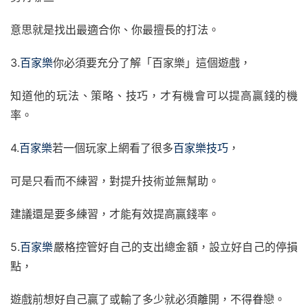
意思就是找出最適合你、你最擅長的打法。
3.
百家樂
你必須要充分了解「百家樂」這個遊戲，
知道他的玩法、策略、技巧，才有機會可以提高贏錢的機
率。
4.
百家樂
若一個玩家上網看了很多
百家樂技巧
，
可是只看而不練習，對提升技術並無幫助。
建議還是要多練習，才能有效提高贏錢率。
5.
百家樂
嚴格控管好自己的支出總金額，設立好自己的停損
點，
遊戲前想好自己贏了或輸了多少就必須離開，不得眷戀。