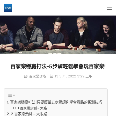
百家樂穩贏打法-5步驟輕鬆學會玩百家樂!
百家樂攻略
13 5 月, 2022 3:29 上午
百家樂穩贏打法|只要簡單五步驟讓你學會看路的預測技巧
1.百家樂預測 – 大路
2.百家樂預測 – 大眼路