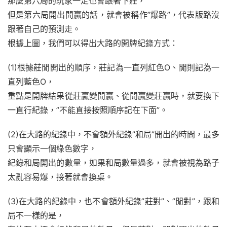
那麼第六局的玩家一定也會跟著下莊，
但是第六局開出閒贏的話，就會被稱作”爆路”，代表版路沒
跟著自己的預測走。
根據上圖，我們可以得出大路的開牌紀錄方式：
(1)根據莊閒開出的順序，莊記為一直列紅色O、閒則記為一
直列藍色O，
重點是開牌結果從莊贏變閒贏、從閒贏變莊贏時，就要換下
一直行紀錄，”不能直接按照順序記在下面”。
(2)在大路的紀錄中，不會額外紀錄”和局”開出的時間，最多
只會顯示一個綠色數字，
紀錄和局開出的數量，如果和局數量過多，就會被視為路子
太亂容易爆，接著就會換桌。
(3)在大路的紀錄中，也不會額外紀錄”莊對”、”閒對”，跟和
局不一樣的是，