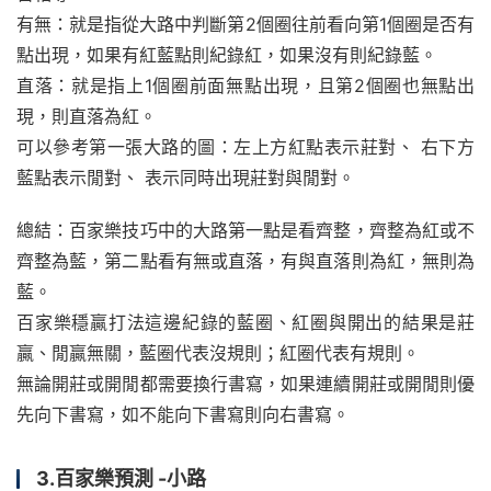
有無：就是指從大路中判斷第2個圈往前看向第1個圈是否有
點出現，如果有紅藍點則紀錄紅，如果沒有則紀錄藍。
直落：就是指上1個圈前面無點出現，且第2個圈也無點出
現，則直落為紅。
可以參考第一張大路的圖：左上方紅點表示莊對、 右下方
藍點表示閒對、 表示同時出現莊對與閒對。
總結：百家樂技巧中的大路第一點是看齊整，齊整為紅或不
齊整為藍，第二點看有無或直落，有與直落則為紅，無則為
藍。
百家樂穩贏打法這邊紀錄的藍圈、紅圈與開出的結果是莊
贏、閒贏無關，藍圈代表沒規則；紅圈代表有規則。
無論開莊或開閒都需要換行書寫，如果連續開莊或開閒則優
先向下書寫，如不能向下書寫則向右書寫。
3.百家樂預測 -小路