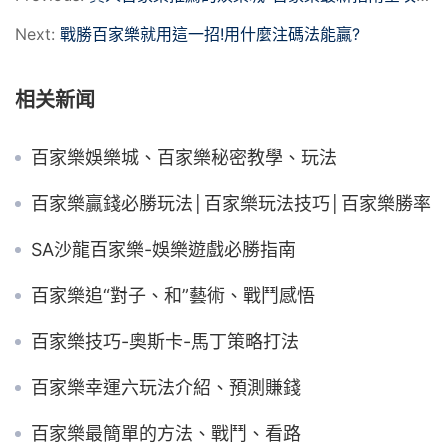
Next:
戰勝百家樂就用這一招!用什麼注碼法能贏?
相关新闻
百家樂娛樂城、百家樂秘密教學、玩法
百家樂贏錢必勝玩法│百家樂玩法技巧│百家樂勝率
SA沙龍百家樂-娛樂遊戲必勝指南
百家樂追“對子、和”藝術、戰鬥感悟
百家樂技巧-奧斯卡-馬丁策略打法
百家樂幸運六玩法介紹、預測賺錢
百家樂最簡單的方法、戰鬥、看路