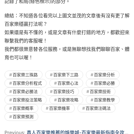
記錄了和局(綠色標示)的部分。
總結：不知道各位看完以上圖文並茂的文章後有沒有更了解
百家樂穩贏打法呢？
如果還是有不懂的，或是文章有什麼打錯的地方，都歡迎來
聯繫我們的客服喔！
我們都很樂意替各位服務，或是無聊想找我們聊聊百家、體
育也可以喔！
百家樂三珠路
百家樂下三路
百家樂分析
百家樂分析程式
百家樂心法
百家樂必勝
百家樂必勝法
百家樂技巧
百家樂技術
百家樂投注策略
百家樂攻略
百家樂教學
百家樂概率
百家樂機率
百家樂注碼法
百家樂預測
Previous:
真人百家樂推薦的娛樂城-百家樂最新指南全攻略!