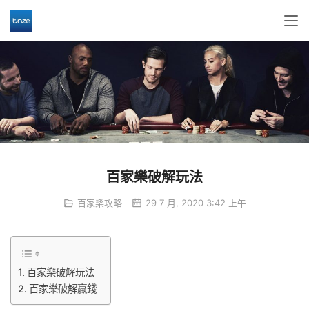
百家樂破解玩法
百家樂攻略
29 7 月, 2020 3:42 上午
百家樂破解玩法
百家樂破解贏錢