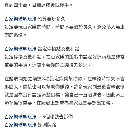
贏到四十萬，目標達成後就停手。
百家樂破解玩法
:預算要玩多久
設定要玩百家樂的時間，時間不要過於長久，避免落入無止
盡的循環。
百家樂破解玩法
:設定停損點及獲利點
設定停損及獲利點，在百家樂的遊戲中設定好這兩樣是非常
重要的事情，這關乎著你的金錢損失多少。
在賭局開始之前這3項設定能夠幫助你，在輸錢時損失不會
那麼大，間接也可以幫助你賺錢，許多玩家到最後會輸很慘
就是因為沒有設定這些目標，讓自己一直陷進去，因此這三
項準備很重要，在賭局上想成為贏家就是要想出策略。
百家樂破解玩法
:，5個秘訣告訴你
百家樂破解玩法
:探測牌路