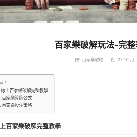
百家樂破解玩法-完
百家樂攻略
27 10 月,
線上百家樂破解完整教學
百家樂算牌公式
百家樂投注策略
上百家樂破解完整教學