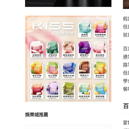
假
但
就
百
通
路
但
學
餐
百
娛樂城推薦
蒙