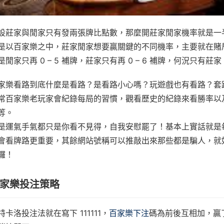
設莊家與閒家只有發兩張牌比點數，那麼開莊家閒家機率就是一
是以百家樂之中，莊家閒家想要贏關鍵的不同機率，主要就在賭
是閒家只再 0 – 5 補牌，莊家只有再 0 – 6 補牌，何況只有莊家
家樂看路到底什麼是看路？是看路小心嗎？玩遊戲也有看路？套
常百家樂老玩家會紀錄每局的習慣，觀看歷史的紀錄來看勝率以
等。
是運氣手氣都只是你看不見得，自我安慰罷了！基本上實話就是
會看牌路更重要，其餘網站號稱可以推敲出來那些都是騙人，就
囉！
家樂投注策略
特卡洛投注法就在寫下 111111，
百家樂下注
碼為前後互相加，贏