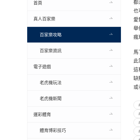
都
首頁
也
真人百家樂
愛
舉
百家樂攻略
瘋
百家樂資訊
馬
此
電子遊戲
這
缺
老虎機玩法
或
老虎機新聞
運彩體育
體育博彩技巧