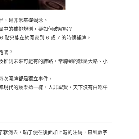
半，是非常基礎觀念。
局中的補排規則，要如何破解呢？
 6 點只能在於閒家到 6 或 7 的時候補牌。
路嗎？
及推測未來可能有的牌路，常聽到的就是大路、小
每次開牌都是獨立事件，
如現代的簽樂透一樣，人非聖賢，天下沒有白吃午
了就消去，輸了便在後面加上輸的注碼，直到數字