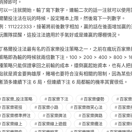
消掉即可。
可以一注就開始，輸了寫下數字，連輸二次的話一注就可以使用
爾蘭投注法在玩的時候，設定賭本上限，然後寫下一列數字。
例：111222333，接著將前後數字相加，贏的話在後面增加
玩團隊提醒，這投注法適用於手氣好或是連贏的爆棚情況。
丁格爾投注法最有名的百家樂投注策略之一，之前在瘋玩百家樂
策略即為輸的時候就兩倍數下注，100 > 200 > 400 > 800 > 1
種策略只能保證拿回之前輸的成本，還倒贏起始資本，也有人把
點就是資金要夠雄厚，賭場也要符合沒有相關的限制，因為某些
者頂多連續下注 6 局，但連續下注 6 局都輸的機率其實很低。
百家樂_投注策略
百家樂下注
百家樂優勢
百家樂
百家樂密技
百家樂小路
百家樂微笑心法
百家樂
百家樂標準押注
百家樂牌法
百家樂牌路
百家樂
百家樂線上
百家樂線上遊戲
百家樂纜法
百家樂
百家樂觀念
百家樂賠率
百家樂賭場
百家樂賭場