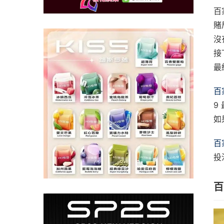
百
賭
沒
接
最
百
9
如
百
投
百