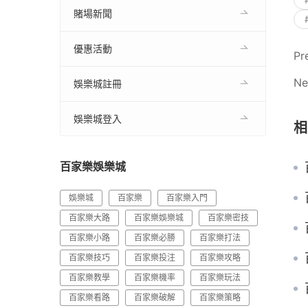
賭場新聞
優惠活動
Pr
Ne
娛樂城註冊
娛樂城登入
相
百家樂娛樂城
娛樂城
百家樂
百家樂入門
百家樂大路
百家樂娛樂城
百家樂密技
百家樂小路
百家樂必勝
百家樂打法
百家樂技巧
百家樂投注
百家樂攻略
百家樂教學
百家樂機率
百家樂玩法
百家樂看路
百家樂破解
百家樂策略