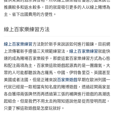
推廣較多和返水較多，目的就是吸引更多的人以線上賭博為
主、省下出國費用的方便性。
線上百家樂練習方法
線上百家樂練習
方法對於新手來說該如何進行鍛鍊，目前網
上流傳著新手遵循三天規範練習法，
線上百家樂練習
就能快
速的成為賭場百家樂殺手，那麼這套百家樂練習方式為心態
和配注兩項為主，百家樂這款遊戲起源真的是一團霧氣，大
眾的人可能都聽說為古羅馬、中國、伊特魯里亞、英國甚至
美國或者法國，但是正確來說
百家樂遊戲
早期在歐洲列國一
代就已經是一款相當有知名度的賭博遊戲，透過莊閑兩家並
各自獲得兩張牌然而再透過第三張的補牌進行遊戲的高潮迭
起組合，但是我們不用太去拘限知道說他是從而發明而起，
只要了解這款遊戲是怎麼玩就好。