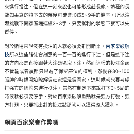
來進行投注、但在這一刻來說也可能形成莊長龍、這種的長
龍如果真的拉下去的時後可能會形成5~9手的機率，所以這
邊挑戰下閑家區塊連續2~3手，只要獲利的狀態下就可以先
暫停。
對於賭場來說沒有投注的人就必須要離開賭桌，
百家樂破解
技
所以這些賭徒會刻意的一百一百的進行下注、但是這下注
的方向都是直接跟著大注碼區塊下注，然而這樣的投注金額
不管輸或者贏都只是為了保留座位的權利，然後在30~100
張牌的時候開始瞭解偏莊家還是偏閑家，這時候就只要考慮
打強方的區塊來進行投注，當然在制定下來說打下3~5局的
時候就必須要停手、對於百家樂破解重點就是強方打強、強
方打弱，只要抓出對的投注點那就可以獲得龐大獲利。
網頁百家樂會作弊嗎