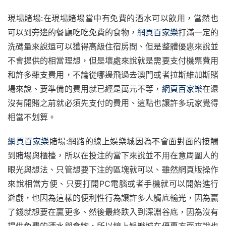
現場賭場:在現場賭場當中有免費的酒水可以飲用，當然也
可以到旁邊的餐廳吃吃免費的食物，
網頁百家樂
打滿一定的
洗碼量來說還可以獲得高級住宿房間、但是整體優惠來說並
不會提供的相當理想，但是壞處來說就是需要支付機票費用
和許多雜支費用，不論從哪邊飛過去澳門或者拉斯維加斯賭
場來說、要準備的費用就已經是萬元不等，
網頁百家樂
在還
沒有開賭之前就必須先支付的費用、這點也讓許多玩家覺得
相當不划算。
網頁百家樂
賭場:網路的線上娛樂城因為不會面對面的接觸
到賭場與櫃檯，所以在投注的當下來說並不用在意周圍人的
眼光與想法、只管想要下注的區塊就可以、雖然網頁版操作
來說相當方便、只要打開PC電腦或者手機就可以開始進行
遊戲，也因為這樣的便利性行為讓許多人觸底輸光，因為贏
了錢就想要在贏更多、然後最終跌入到深淵谷底，因為沒有
提供免費的酒水與食物，所以線上娛樂城在優惠方面來說也