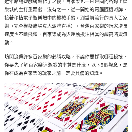
近年賭場遊戲網路化了之後，百家樂也一直是國內各線上娛
樂城的主打重頭戲，沒有之一，從一開始的電腦隨機派牌，
接著移植電子遊樂場中的機械手臂，到當前流行的真人百家
樂（完全模擬賭場真人派牌直播），台灣百家樂的玩家增長
速度也不斷飛躍，百家樂成為與運動投注相當的超高賭資流
動。
坊間流傳許多百家樂的必勝攻略，不論你要採取哪種秘技，
你要先了解百家樂這遊戲的本質是什麼，以下6個觀念，是
你在成為百家樂的玩家之前一定要具備的知識。