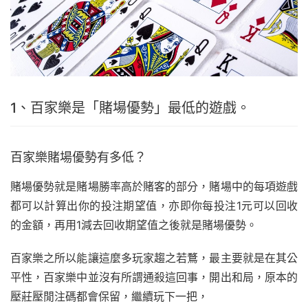
1、百家樂是「賭場優勢」最低的遊戲。
百家樂賭場優勢有多低？
賭場優勢就是賭場勝率高於賭客的部分，賭場中的每項遊戲
都可以計算出你的投注期望值，亦即你每投注1元可以回收
的金額，再用1減去回收期望值之後就是賭場優勢。
百家樂之所以能讓這麼多玩家趨之若鶩，最主要就是在其公
平性，百家樂中並沒有所謂通殺這回事，開出和局，原本的
壓莊壓閒注碼都會保留，繼續玩下一把，