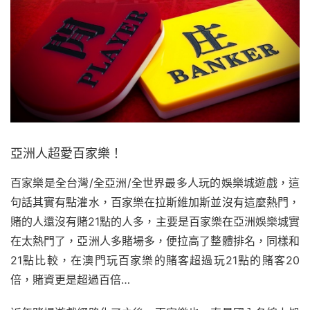
亞洲人超愛百家樂！
百家樂是全台灣/全亞洲/全世界最多人玩的娛樂城遊戲，這
句話其實有點灌水，百家樂在拉斯維加斯並沒有這麼熱門，
賭的人還沒有賭21點的人多，主要是百家樂在亞洲娛樂城實
在太熱門了，亞洲人多賭場多，便拉高了整體排名，同樣和
21點比較，在澳門玩百家樂的賭客超過玩21點的賭客20
倍，賭資更是超過百倍…