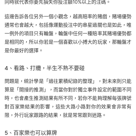
同時就代表你要先損失你投注額10%以上的注碼。
這邊告訴各位另外一個小觀念，越高賠率的賭戲，賭場優勢
通常也會越大，包括像運動投注中的串星過關也是如此，唯
一例外的項目只有輪盤，輪盤中任何一種賠率其賭場優勢都
是相同的，所以你若是一個喜歡以小搏大的玩家，那輪盤才
是你最好的選擇。
4、看路、打纜，半生不熟不要碰
問題是，統計學是「過往累積紀錄的整理」，對未來則只能
算是「間接的推測」，而當你對於獨立事件設定的範圍不同
時，也會產生推測結果有所不同，若你不能夠理解每張牌號
對百家樂結果的影響，這些大路小路對你的效果會非常有
限，外行玩家跟路的結果，就是常常跟到迷路。
5、百家樂也可以算牌