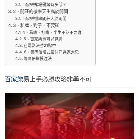
百家樂賭場優勢有多低？
2、開莊的機率天生高於開閒
百家樂機率開莊大於開閒
3、和牌、對子，不要碰
4、看路、打纜，半生不熟不要碰
5、百家樂也可以算牌
在電影決勝21點中
6、籌碼倍增式投注乃兵家大忌
籌碼倍增投注法
百家樂
易上手必勝攻略非學不可