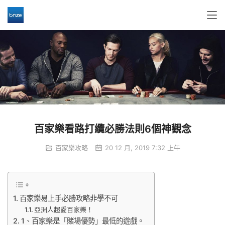
百家樂看路打纜必勝法則6個神觀念
百家樂攻略
20 12 月, 2019 7:32 上午
百家樂易上手必勝攻略非學不可
亞洲人超愛百家樂！
1、百家樂是「賭場優勢」最低的遊戲。