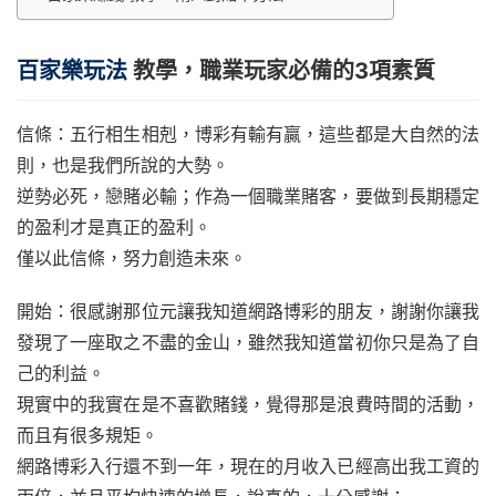
百家樂玩法
教學，職業玩家必備的3項素質
信條：五行相生相剋，博彩有輸有贏，這些都是大自然的法
則，也是我們所說的大勢。
逆勢必死，戀賭必輸；作為一個職業賭客，要做到長期穩定
的盈利才是真正的盈利。
僅以此信條，努力創造未來。
開始：很感謝那位元讓我知道網路博彩的朋友，謝謝你讓我
發現了一座取之不盡的金山，雖然我知道當初你只是為了自
己的利益。
現實中的我實在是不喜歡賭錢，覺得那是浪費時間的活動，
而且有很多規矩。
網路博彩入行還不到一年，現在的月收入已經高出我工資的