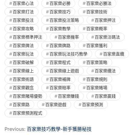
百家樂心法
百家樂必勝
百家樂必勝法
百家樂打法
百家樂技巧
百家樂技術
百家樂投注
百家樂投注策略
百家樂押注
百家樂攻略
百家樂教學
百家樂概率
百家樂標準押注
百家樂機率
百家樂注碼法
百家樂牌法
百家樂牌路
百家樂獲利
百家樂玩法
百家樂玩法技巧教學
百家樂直纜
百家樂破解
百家樂程式
百家樂策略
百家樂線上
百家樂線上遊戲
百家樂纜法
百家樂術語
百家樂補牌
百家樂規則
百家樂觀念
百家樂賠率
百家樂賭場
百家樂賭場優勢
百家樂賺錢
百家樂贏錢
百家樂路
百家樂遊戲
百家樂預測
百家樂預測程式
Previous:
百家樂技巧教學-新手獲勝秘技