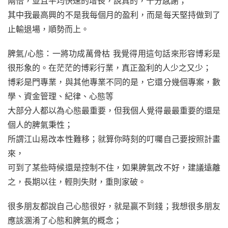
兩倍，並且平均快速的增長，說真的，十分感謝；
其中我最高興的不是我每個月的盈利，而是每天堅持做到了
止輸退場，順勢而上。
脾氣/心態：一將功成萬骨枯 我覺得用這句話來形容博彩是
很形象的。在茫茫的博彩行業，真正盈利的人少之又少；
博彩是門專業，與其他專業不同的是，它還分幾個專案，數
學、資金管理、紀律、心態等
大部分人都以為心態最重要，但我個人覺得最最重要的還是
個人的脾氣秉性；
所謂江山易改本性難移；就算你時刻的叮囑自己要按照計畫
來，
可到了某些時候還是控制不住，如果脾氣改不好，建議遠離
之，長期以往，輕則失財，重則家破。
很多朋友都說自己心態很好，就是贏不到錢；我想很多朋友
應該溷淆了心態和脾氣的概念；