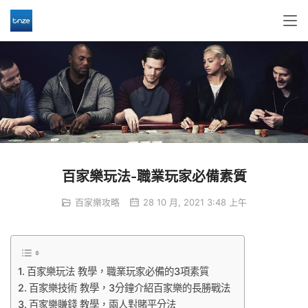
百家樂玩法-職業玩家必備素質
百家樂攻略
28 10 月, 2021 3:48 上午
百家樂玩法 教學，職業玩家必備的3項素質
百家樂技術 教學，3分鐘介紹百家樂的長勝戰法
百家樂賺錢 教學，兩人對賭平分法