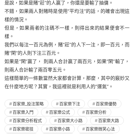
是說，如果是賭“莊”的人贏了，你還是要輸了抽傭。
不錯，如果兩人對賭時是使用“平均注”的話，的確會出現這
樣的情況。
但是，如果兩者的注碼不一樣，則得出來的結果便會不一
樣。
我們以每注一百元為例，賭“莊”的人下一注，即一百元，而
賭“閑”的人則下注三百元。
如果是“閑”贏了， 則兩人合計贏了兩百元，如果“閑”輸了，
則兩人合計輸了兩百零五元。
這樣簡單的一條數當然大家都會計算，那麼，其中的竅妙又
在什麼地方呢？其實，我這裡就是利用人的“運氣”。
百家樂_投注策略
百家樂下注
百家樂優勢
百家樂入門
百家樂公式
百家樂分析
百家樂分析程式
百家樂大小路
百家樂大路
百家樂密技
百家樂小路
百家樂微笑心法