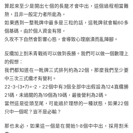
算起來至少是開出七個的長龍才會中出，這個過程相當難
熬，且非一般定力者所能為，
如果遇到一整靴牌中最多是三粒的話，這靴牌就會輸60多 
個基碼，由於個人資金有限，
久攻不下自然會影響心態，會導致心理崩潰而亂陣腳。
反纜加上割禾青戰術可以做到長勝。我們可以做一個數理上
的假想：
我們都知道在一靴牌三式排列約為22個，那麼我們至少要
中三次三式纜才有營利。
22-3-(3*7)=-2，22個中有3個全部中出假設為124直纜勝
21碼，未過關的為19個為19碼，最後營利為2碼。
當然這是從頭至尾，可能過於理想的一種狀態，如果22個
只中一個呢？豈不是必輸？
那也未必，如果這一個是在開始1-8個中中出，採用割禾