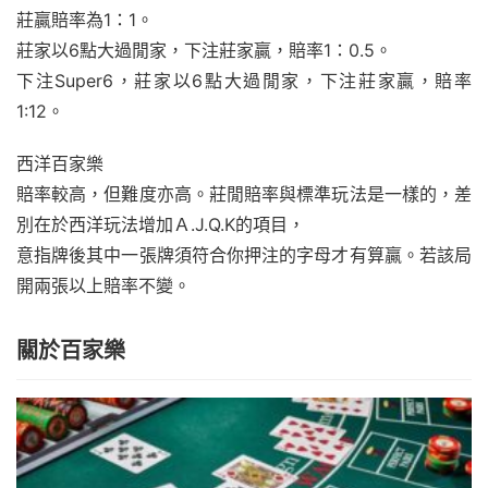
莊贏賠率為1：1。
莊家以6點大過閒家，下注莊家贏，賠率1：0.5。
下注Super6，莊家以6點大過閒家，下注莊家贏，賠率
1:12。
​西洋百家樂
賠率較高，但難度亦高。莊閒賠率與標準玩法是一樣的，差
別在於西洋玩法增加Ａ.J.Q.K的項目，
意指牌後其中一張牌須符合你押注的字母才有算贏。若該局
開兩張以上賠率不變。
關於百家樂