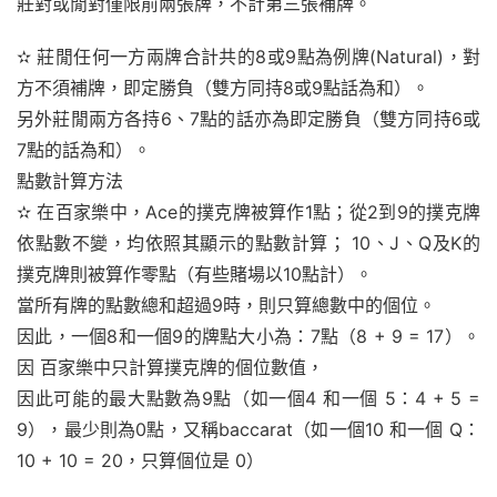
莊對或閒對僅限前兩張牌，不計第三張補牌。
✫ 莊閒任何一方兩牌合計共的8或9點為例牌(Natural)，對
方不須補牌，即定勝負（雙方同持8或9點話為和）。
另外莊閒兩方各持6、7點的話亦為即定勝負（雙方同持6或
7點的話為和）。
點數計算方法
✫ 在百家樂中，Ace的撲克牌被算作1點；從2到9的撲克牌
依點數不變，均依照其顯示的點數計算； 10、J、Q及K的
撲克牌則被算作零點（有些賭場以10點計）。
當所有牌的點數總和超過9時，則只算總數中的個位。
因此，一個8和一個9的牌點大小為：7點（8 + 9 = 17）。
因 百家樂中只計算撲克牌的個位數值，
因此可能的最大點數為9點（如一個4 和一個 5：4 + 5 = 
9），最少則為0點，又稱baccarat（如一個10 和一個 Q：
10 + 10 = 20，只算個位是 0）