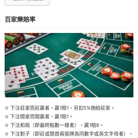
百家樂賠率
✫ 下注莊家而莊贏者，贏1賠1，另扣5%佣給莊家。
✫ 下注閒家而閒贏者，贏1賠1。
✫ 下注和局（即最終點數一樣者），贏1賠8。
✫ 下注對子（即莊或閒首兩張牌為同數字或英文字母者），