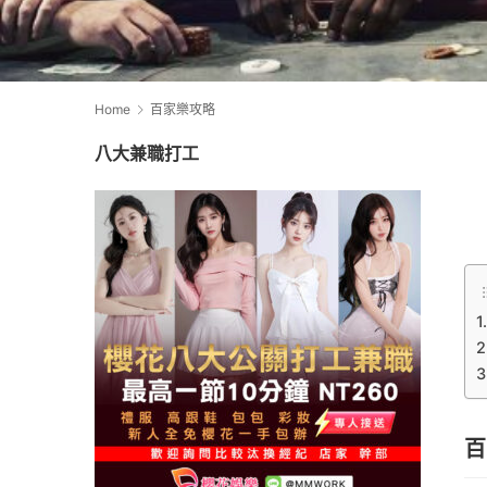
Home
百家樂攻略
八大兼職打工
百