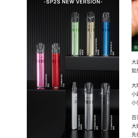
大
如
大
小
小
百
大
先