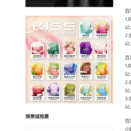
百
1.
以
2
以
百
1.
以
2
以
3
以
娛樂城推薦
百
小