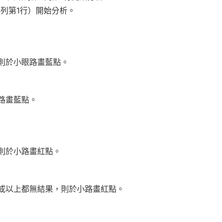
4列第1行）開始分析。
則於小眼路畫藍點。
路畫藍點。
則於小路畫紅點。
或以上都無結果，則於小路畫紅點。