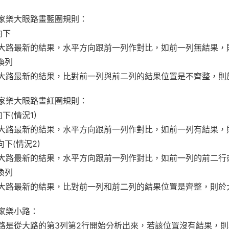
家樂大眼路畫藍圈規則：
向下
大路最新的結果，水平方向跟前一列作對比，如前一列無結果，
.換列
大路最新的結果，比對前一列與前二列的結果位置是不齊整，則
家樂大眼路畫紅圈規則：
向下(情況1)
大路最新的結果，水平方向跟前一列作對比，如前一列有結果，
.向下(情況2)
大路最新的結果，水平方向跟前一列作對比，如前一列的前二行
.換列
大路最新的結果，比對前一列和前二列的結果位置是齊整，則於
家樂小路：
路是從大路的第3列第2行開始分析出來，若該位置沒有結果，則