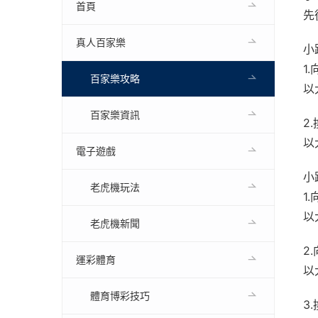
首頁
先
真人百家樂
小
1.
百家樂攻略
以
百家樂資訊
2
以
電子遊戲
小
老虎機玩法
1.
以
老虎機新聞
2
運彩體育
以
體育博彩技巧
3