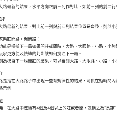
大路最新的結果，水平方向跟前三列作對比，如前三列的前二行
.換列
大路最新的結果，對比前一列與前四列結果位置是齊整，則於小
家樂莊問路，閒問路：
功能是模擬下一局如果開莊或閒時，大路、大眼路、小路、小強
玩家更方便及快速的判斷該如何投注下一局。
例為模擬下一局開莊的結果，可以看到大路、大眼路、小路、小
介
路是指在大路路子中出現一些有規律性的結果，可供在短時間內
路示例
龍
義：在大路中連續有4個及4個以上的莊或者閒，就稱之為“長龍”