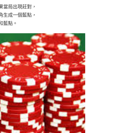
果當局出現莊對，
角生成一個藍點，
和藍點。