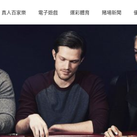
真人百家樂
電子遊戲
運彩體育
賭場新聞