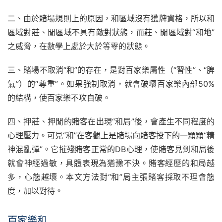
二、由於賭場規則上的原因，和區域沒有獲牌資格，所以和
區域對莊、閒區域不具有敵對狀態，而莊、閒區域對“和地”
之威脅，在數學上處於大於等零的狀態。
三、賭場不取消“和”的存在，是對百家樂屬性（“習性”、“脾
氣”）的“尊重”。如果強制取消，就會破壞百家樂內部50%
的結構，使百家樂不攻自破。
四、押莊、押閒的賭客在出現“和局”後，會產生不同程度的
心理壓力。可見“和”在客觀上是賭場向賭客投下的一顆顆“精
神混亂彈”。它摧殘賭客正常的DB心理，使賭客見到和局後
就會神經過敏，具體表現為猶豫不決。賭客經歷的和局越
多，心態越壞。本文方法對“和”局主張賭客採取不理會態
度，加以對待。
百家樂和