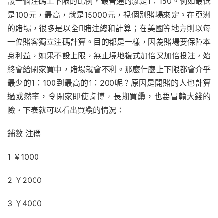
設一個注碼上下限的比例，最普通的就是1：150。例如最低
是100元，最高，就是15000元，視個別賭場來定。在亞洲
的賭場，很多是以全賭注總和計算；在美國等地方則以每
一位賭客獨立注碼計算。目的都是一樣，因為賭場要保障本
身利益，如果不設上限，無止境地複式加倍又加倍投注，始
終會給閑家買中，賭場就會不利。那麼什麼上下限都會介乎
最少的1：100到最高的1：200呢？原因是開賭的人也計算
過或然率，令閑家即使肯博，長期買纜，也要冒輸大錢的
險。下表就可以看出買纜的情況：
鋪數 注碼
1 ￥1000
2 ￥2000
3 ￥4000