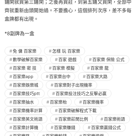
鋪閑就買第三鋪閑；之後再買莊，到第五鋪又買閑，全部中
齊就重新由頭開始過。不要擔心，這個排列次序，差不多每
盒牌都有出現。
*8副牌為一盒
免 傭 百家樂
怎樣 玩 百家樂
數學破解百家樂
百家 遊戲
百家樂 保險 公式
百家樂 密 技
百家樂 模擬
百家樂 龍
百家樂app
百家樂台中
百家樂大路
百家樂娛樂城
百家樂對子出現機率
百家樂技巧ptt
百家樂投注技巧之反擊必贏
百家樂抽水
百家樂枱
百家樂機率
百家樂機率計算
百家樂破解程式下載
百家樂英文術語
百家樂莊閒比例
百家樂術語
百家樂計算機
百家樂賺錢
百家樂贏錢公式
百家樂路
百家樂輸錢
百家樂遊戲