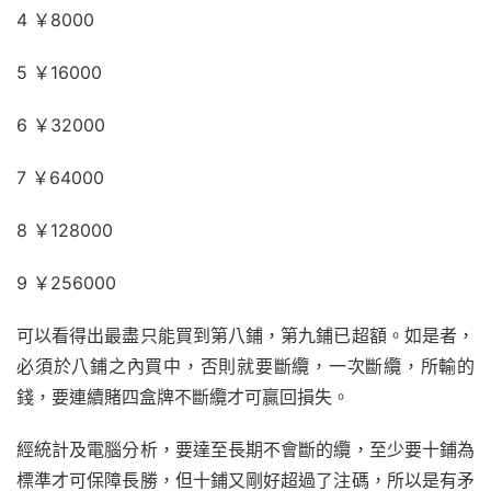
4 ￥8000
5 ￥16000
6 ￥32000
7 ￥64000
8 ￥128000
9 ￥256000
可以看得出最盡只能買到第八鋪，第九鋪已超額。如是者，
必須於八鋪之內買中，否則就要斷纜，一次斷纜，所輸的
錢，要連續賭四盒牌不斷纜才可贏回損失。
經統計及電腦分析，要達至長期不會斷的纜，至少要十鋪為
標準才可保障長勝，但十鋪又剛好超過了注碼，所以是有矛