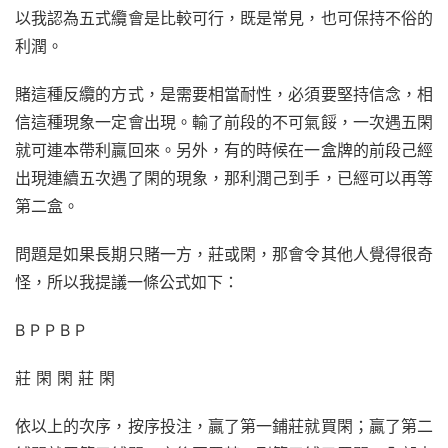
以我認為五式纜會是比較可行，既是常見，也可保持不俗的
利潤。
賭這種反纜的方式，是需要相當耐性，必須要堅持信念，相
信這種現象一定會出現。輸了前段的不可氣餒，一次遇五閑
就可連本帶利贏回來。另外，有的時候在一盒牌的前段己經
出現連續五次遇了閑的現象，那利潤己到手，已經可以再等
第二盒。
問題是如果長期只賭一方，莊或閑，那會令其他人覺得很奇
怪，所以我提議一條公式如下：
B P P B P
莊 閑 閑 莊 閑
依以上的次序，按序投注，贏了第一鋪莊就買閑；贏了第二