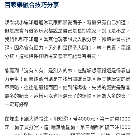
百家樂融合技巧分享
娛樂城小編知道通常玩家都很愛面子，輸贏只有自己知道，
但是總會有很多玩家都說是自己是長期贏家，到底是不是，
我們也都不知道。當其他玩家想要入股分享，卻總是會被拒
絕，因為會有壓力。另外則是獅子大開口，輸不負責、贏錢
分紅，這種條件在賭場又怎麼可能會有朋友。
能贏到「沒有人有」是別人的事，在賭場想贏錢還是得靠自
力更生！而贏錢竅門還是在找出關鍵資訊。像其他玩家的簡
單戰略，往往能贏錢而回。他到賭場後，先找的絕對是賭客
最多的賭桌，這樣可以省掉選桌子的煩惱。因為人多的桌子
一定有好路！
在埋桌下跟大隊投注，用短纜，帶4000元，第一鋪買1000
元，贏了買孖寶，這1鋪無論輸贏，第三鋪都回復下注1000