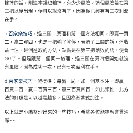
輸掉的話，則連本錢也輸掉，有少少風險。這個風險若在第
三把以後出現，便可以說沒有了，因為你已經有有三次利潤
在手。
c.
百家樂技巧，
過三關：原理和第二個方法相同，即贏一買
二，贏二買四，也是一把輸了就停，若過了三關的話，淨收
益七注，是個進取的方法，缺點是在第三把落敗的話，便會
GG了。但是跟第二個同一道理，過三關在第四把開始就沒
有風險，因為成功一次，已有七次盈利在手。
d.
百家樂技巧，
爬樓梯：每贏一局，加一個基本注，即贏一
百買二百，贏二百買三百，贏三百買四百，如此類推，此方
法的好處是可以越贏越多，且因為漸進式加注。
以上就是小編整理出來的一些技巧，希望各位能夠融會貫通
囉~~