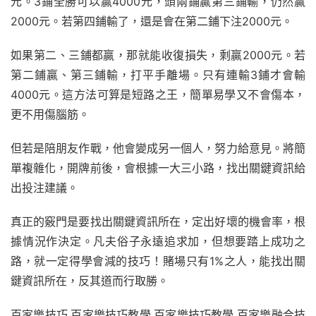
元。3鋪全勝可以贏4000元，頭兩鋪贏第三鋪輸，仍然贏
2000元。若第四鋪輸了，還是會在第二鋪下注2000元。
如果第二、三鋪都贏，那就能收復損失，剩贏2000元。若
第二鋪贏、第三鋪輸，打平手離場。只有連輸3鋪才會輸
4000元。這方法可算是短路之王，簡單易學又不會傷本，
更不用傷腦筋。
但若是陪朋友作戰，他會變成另一個人，努力給意見。將簡
單複雜化，開牌前後，會根據一大三小路，找出關鍵資訊給
出投注建議。
真正的竅門是要找出關鍵資訊所在，定出好壞的機會率，根
據情況作決定。凡夫俗子永遠追求加，但想要踏上成功之
路，就一定得學會減的技巧！賭場只有1%之人，能找出關
鍵資訊所在，反其道而行取勝。
百家樂技巧,百家樂技巧教學,百家樂技巧教學,百家樂融合技