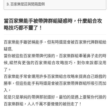
百家樂是莊與閒兩面倒
當百家樂能手被帶牌群組疑惑時，什麼組合攻
略技巧都不靈了！
百家樂能手雖號稱能手，但有時還是會被百家樂代牌群組給
疑惑,
當你被這些百家樂帶牌代操的，百家樂群組牽著鼻子走的時
候,縱然有更強的百家樂組合攻略技巧，對你來說都沒用
了。
百家樂能手常會運用許多百家樂組合攻略來提高自己遊戲的
勝率，但這些能手有時還是會被百家樂帶牌群組所吸引而加
入，
若是只是單純的帶牌那就還好，最怕的是遇上要幫你代操的
百家樂群組，人人千萬不要傻傻的被拐走了！