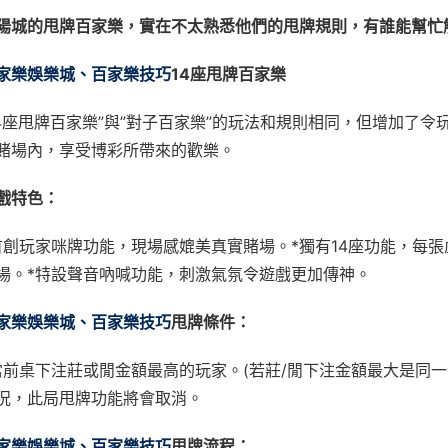
陽城的甩牌百家樂，實在不太熟悉他們的甩牌規則，有誰能幫忙
家樂娛樂城、百家樂技巧
14座甩牌百家樂
14座甩牌百家樂”與”對子百家樂”的玩法和規則相同，但增加了
賭場內，享受博彩所帶來的歡樂。
戲特色：
首創玩家咪牌功能，現場感媲美真實賭場。*獨有14座功能，每
場。*特設聲音吶喊功能，刺激氣氛令遊戲更加傳神。
家樂娛樂城、百家樂技巧
甩牌條件：
當前桌下注莊或閒金額最高的玩家。(若莊/閒下注金額最大是同一
況，此局甩牌功能將會取消。
家樂娛樂城、百家樂技巧
甩牌流程：