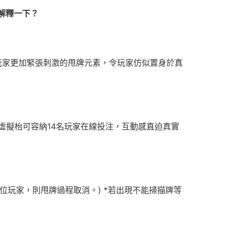
解釋一下？
令玩家更加緊張刺激的甩牌元素，令玩家仿似置身於真
張虛擬枱可容納14名玩家在線投注，互動感直迫真實
位玩家，則甩牌過程取消。) *若出現不能掃描牌等