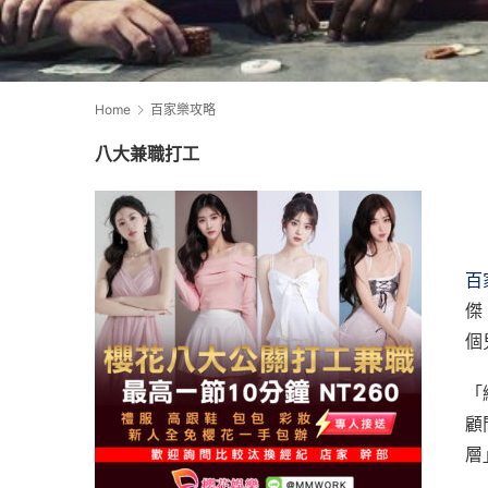
Home
百家樂攻略
八大兼職打工
百
傑
個
「
顧
層