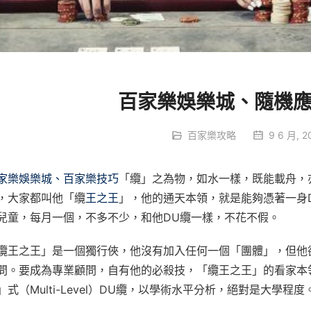
百家樂娛樂城、隨機
百家樂攻略
9 6 月, 2
家樂娛樂城、百家樂技巧
「纜」之為物，如水一樣，既能載舟，
，大家都叫他「纜
王之王
」，他的通天本領，就是能夠憑著一身
兒童，每月一個，不多不少，和他DU纜一樣，不花不假。
纜王之王」是一個獨行俠，他沒有加入任何一個「團體」，但他
問。要成為專業顧問，自有他的必殺技，「纜王之王」的看家本
」式（Multi-Level）DU纜，以學術水平分析，絕對是大學程度