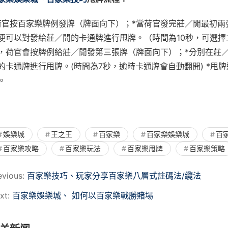
荷官按百家樂牌例發牌（牌面向下）；*當荷官發完莊／閒最初
便可以對發給莊／閒的卡通牌進行甩牌。（時間為10秒，可選擇
，荷官會按牌例給莊／閒發第三張牌（牌面向下）；*分別在莊
的卡通牌進行甩牌。(時間為7秒，逾時卡通牌會自動翻開) *甩
。
娛樂城
王之王
百家樂
百家樂娛樂城
百
百家樂攻略
百家樂玩法
百家樂甩牌
百家樂策略
evious:
百家樂技巧、玩家分享百家樂八層式註碼法/纜法
xt:
百家樂娛樂城、 如何以百家樂戰勝賭場