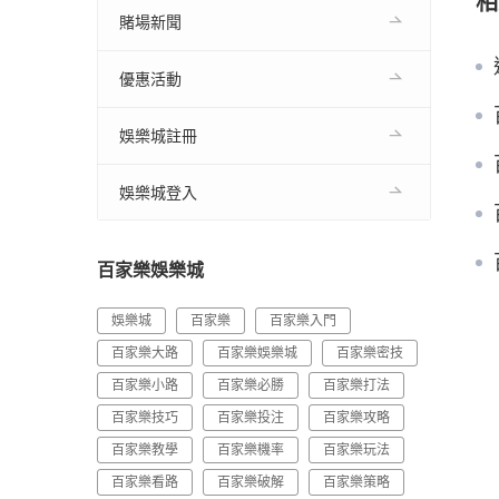
相
賭場新聞
優惠活動
娛樂城註冊
娛樂城登入
百家樂娛樂城
娛樂城
百家樂
百家樂入門
百家樂大路
百家樂娛樂城
百家樂密技
百家樂小路
百家樂必勝
百家樂打法
百家樂技巧
百家樂投注
百家樂攻略
百家樂教學
百家樂機率
百家樂玩法
百家樂看路
百家樂破解
百家樂策略