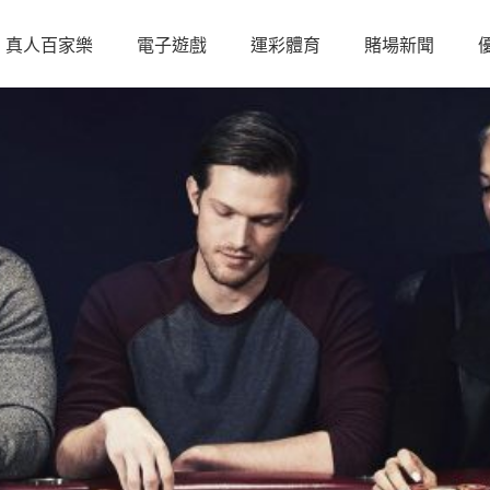
真人百家樂
電子遊戲
運彩體育
賭場新聞