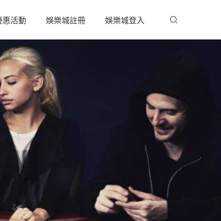
優惠活動
娛樂城註冊
娛樂城登入