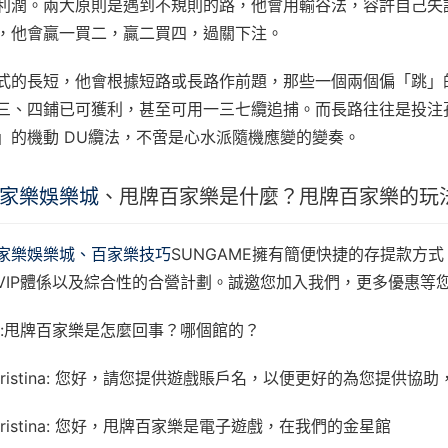
利潤。兩大原則是遇到不規則的路，他會用輸谷法，容許自己失
，他會贏一買二，贏二買四，過關下注。
式的長短，他會根據短路或長路作前題，那些一個兩個偏「跳」
三、四鋪已可獲利，甚至可用一三七纜追捕。而長路往往是投注
」的機動 DU纜法，不啻是心水派隨機應變的變奏。
家樂娛樂城
、甩牌百家樂是什麼？甩牌百家樂的玩
家樂娛樂城、百家樂技巧
SUNGAME擁有簡便快捷的存提款方
VIP體係以及綜合性的合營計劃。誠邀您加入我們，更多優惠等
 :甩牌百家樂是怎麼回事？哪個館的？
hristina: 您好，請您提供遊戲賬戶名，以便更好的為您提供協
hristina: 您好，甩牌百家樂是電子遊戲，在我們的金星館