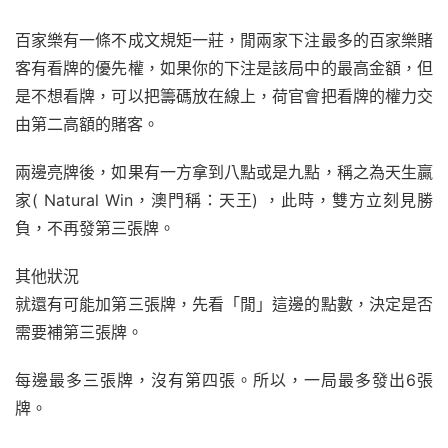
百家樂有一條不成文規矩一莊，閒兩家下注最多的百家樂賭
客有看牌的優先權，如果你的下注是該局中的最高金額，但
是不想看牌，可以把籌碼放在線上，荷官會把看牌的權力交
由第二高額的賭客。
兩邊亮牌後，如果有一方拿到八點或是九點，稱之為天生贏
家( Natural Win，澳門稱：天王) ，此時，雙方立刻見勝
負，不再發第三張牌。
其他狀況
就還有可能加第三張牌，先看「閒」這邊的點數，決定是否
需要補第三張牌。
每邊最多三張牌，沒有第四張。所以，一局最多發出6張
牌。