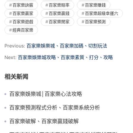
百家樂訣竅
百家樂賠率
百家樂賺錢
百家樂贏家
百家樂贏錢
百家樂超級幸運六
百家樂遊戲
百家樂閒家
百家樂預測
經典百家樂
Previous:
百家樂娛樂城、百家樂加碼、切割玩法
Next:
百家樂娛樂城攻略、百家樂素質、打分、攻略
相关新闻
百家樂娛樂城│百家樂心法攻略
百家樂預測程式分析、百家樂系統分析
百家樂破解、百家樂贏錢破解