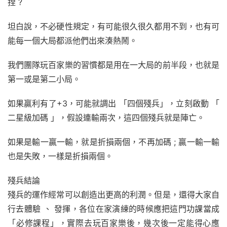
捏 ?
坦白說，不必硬性規定，有可能很久很久都用不到，也有可
能每一個大局都派他們出來湊熱鬧。
我們團隊玩百家樂的習慣都是用在一大局的前半段，也就是
第一或是第二小局。
如果贏利有了+3，可能就調出 「四個殘兵」，立刻啟動 「 
二星級加碼 」，假設連輸兩次，這四個殘兵就是陣亡。
如果是輸一贏一輸，就是折損兩個，不再加碼 ; 贏一輸一輸
也是失敗，一樣是折損兩個。
殘兵結論
殘兵的運作經常可以創造出更高的利潤。但是，還得大家自
行去體驗 、 發揮，各位在家演練的時候應把這門功課當成 
「必修課程」，實際去玩百家樂後，幾次後一定能得心應