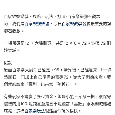
百家樂娛樂城、攻略、玩法、打法-百家樂墊腳石觀念
嗨！我們是
百家樂娛樂城
，今日
百家樂教學
各位最重要的墊
腳石觀念。
一場籌碼是12 ，六場賭資一共是12 × 6 = 72。你帶 72 到
娛樂城。
假設
後面百家樂大局你已經是 +95，清算後，已經贏來 「一塊
墊腳石」再加上自己準備的籌碼72，從大局開始來看，我
們就應該拿「贏利」出來當「墊腳石」。
有些玩家不論贏了多少資金，總是小氣不肯賭一把，很保守
膽怯的用100 塊錢甚至是五十塊錢當「基數」跟娛樂城賭場
廝殺，這樣
百家樂玩法
很難讓你玩的暢快。