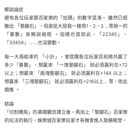
解說論述
避免各位玩家跟百家樂的「加碼」的數字混淆， 雖然已經
搬出 「墊腳石」，但是從大局我一樣用1、2、3 …等統一的 
「基數」來解說過程 。加碼也是如此，「22345」、
「33456」… …也沒變動。
每一大局結束的 「小計」，會提醒各位玩家目前總共贏了
多少「基數」，想贏來 「一塊墊腳石」 就必須贏利在+72
以上；想贏來 「兩塊墊腳石」 就必須贏利在+144 以上；
想贏來 「三塊墊腳石」 就必須贏利在+216以上… 等，依此
類推 。
結論
「切割賭局」的基礎觀念建立後，再加上「墊腳石」百家樂
的玩法的執行，娛樂城百家樂玩家才有機會進入致勝殿堂。