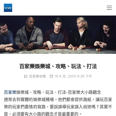
百家樂娛樂城、攻略、玩法、打法
百家樂攻略
16 6 月, 2020 9:39 下午
百家樂
娛樂城、攻略、玩法、打法-百家樂大小路觀念
通常去到實體的娛樂城賭場，他們都會提供路紙，讓玩百家
樂的玩家們盡情的寫路，要說誤導玩家誤入歧途嗎？其實不
是，必須要有大小路的觀念才是最重要的。